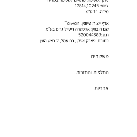
ציפוי:
12814,10245
מידה:
14 ס”מ
ארץ ייצור:
טייוואן, Taiwan
שם היבואן:
אקסטרה ריטייל גרופ בע”מ
ח.פ.:520044389
כתובת:
פארק אפק , רח עמל, 2 ראש העין
משלוחים
החלפות והחזרות
אחריות