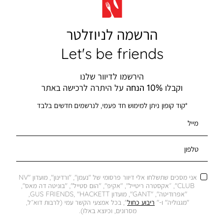
הרשמה לניוזלטר
Let's be friends
הירשמו לדיוור שלנו
וקבלו
10% הנחה
על היתרה לרכישה באתר
*קוד קופון ניתן למימוש חד פעמי, לנרשמים חדשים בלבד
מייל
טלפון
אני מסכים שתשלחו אלי דיוור פרסומי של "נעמן", "ורדינון", מועדון "NV
CLUB", ״אקסטרה ריטייל", "אקיפ", "הום סטייל", "בוניטה דה מאס",
"אפרודיטה", "GANT", מועדון GUS FRIENDS, "HACKETT,
"מגנוליה" ו-"
ריבוע כחול
", בכל אמצעי הקשר עמי (לרבות דוא״ל,
מסרונים, וכיוצא באלו).