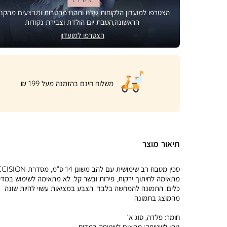
הצטרפו למועדון הלקוחות שלנו ותהנו מהטבות ומבצעים מהקני
הראשונה,הטבת יום הולדת וצבירת נקודות
הצטרפו למועדון
|
משלוח חינם בהזמנה מעל 199 ₪
product
page
shipping
banner
(32)
תיאור מוצר
מתאימה לחיתוך ירקות, פירות ובשר קל. לא מתאימה לשימוש במדי
כלים. התמונה להמחשה בלבד. הצבע במציאות עשוי להיות שונה
מהמוצג בתמונה
חומר:
פלדה, סוג א’
ניתן לשטיפה:
מתאים לשטיפה במדיח