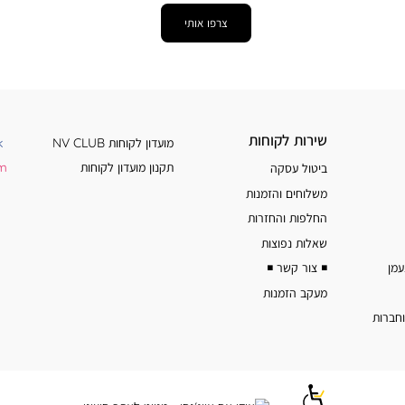
צרפו אותי
שירות
מידע
שירות לקוחות
מועדון לקוחות NV CLUB
k
לקוחות
נוסף
תקנון מועדון לקוחות
am
ביטול עסקה
משלוחים והזמנות
החלפות והחזרות
שאלות נפוצות
◾️ צור קשר ◾️
מעקב הזמנות
וחברות