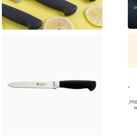
ה
סכין מטבח רב שימושית עם להב משונן 14 ס”מ, מסדרת PRECISION,
ח