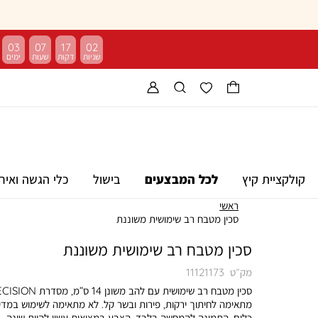
03
07
17
02
קולקציית קיץ
לכל המבצעים
בישול
כלי הגשה ואיר
ראשי
סכין מטבח רב שימושית משוננת
סכין מטבח רב שימושית משוננת
מק״ט
11121173
מתאימה לחיתוך ירקות, פירות ובשר קל. לא מתאימה לשימוש במדי
כלים. התמונה להמחשה בלבד. הצבע במציאות עשוי להיות שונה