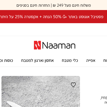
משלוח חינם מעל 249 ₪ | החזרות חינם בסניפים
פסטיבל אוגוסט באתר 🥳 50% הנחה + אקסטרה 25% על היתרה! 🎉
וח
אפייה
כלי מטבח
אחסון וארגון למטבח
כוסות וכ
סכין מטבח רב שימושית עם להב משונן 14 ס”מ, מסדרת PRECISION,
ח