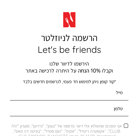
הרשמה לניוזלטר
Let's be friends
הירשמו לדיוור שלנו
וקבלו
10% הנחה
על היתרה לרכישה באתר
*קוד קופון ניתן למימוש חד פעמי, לנרשמים חדשים בלבד
מייל
טלפון
אני מסכים שתשלחו אלי דיוור פרסומי של "נעמן", "ורדינון", מועדון "NV
CLUB", ״אקסטרה ריטייל", "אקיפ", "הום סטייל", "בוניטה דה מאס",