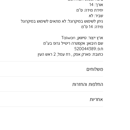
אורך:
14
יחידת מידה:
ס”מ
שביר:
לא
ניתן לשימוש במיקרוגל:
לא מתאים לשימוש במיקרוגל
מידה:
14 ס”מ
ארץ ייצור:
טייוואן, Taiwan
שם היבואן:
אקסטרה ריטייל גרופ בע”מ
ח.פ.:520044389
כתובת:
פארק אפק , רח עמל, 2 ראש העין
משלוחים
החלפות והחזרות
אחריות