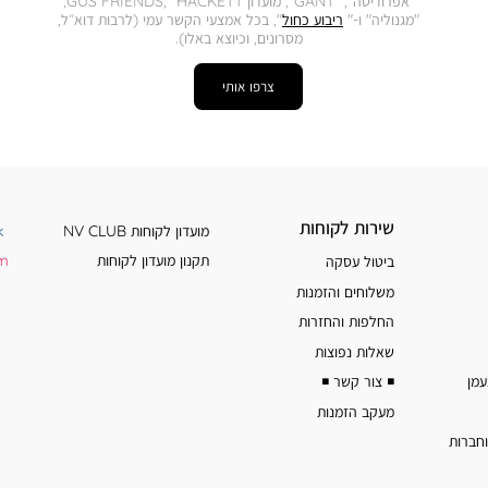
"אפרודיטה", "GANT", מועדון GUS FRIENDS, "HACKETT,
"מגנוליה" ו-"
ריבוע כחול
", בכל אמצעי הקשר עמי (לרבות דוא״ל,
מסרונים, וכיוצא באלו).
צרפו אותי
שירות
מידע
שירות לקוחות
מועדון לקוחות NV CLUB
k
לקוחות
נוסף
תקנון מועדון לקוחות
am
ביטול עסקה
משלוחים והזמנות
החלפות והחזרות
שאלות נפוצות
◾️ צור קשר ◾️
מעקב הזמנות
וחברות