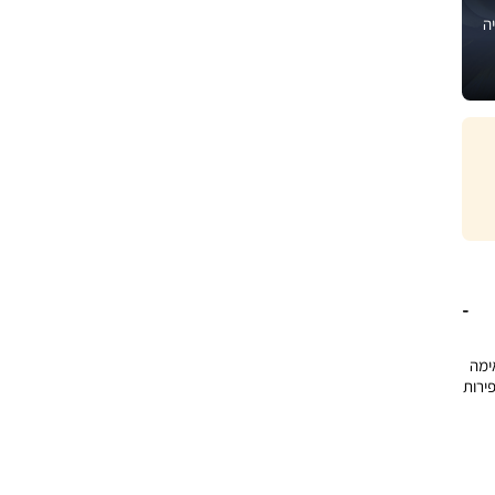
ה
 14 ס”מ PRECISION, מתאימה
פירות