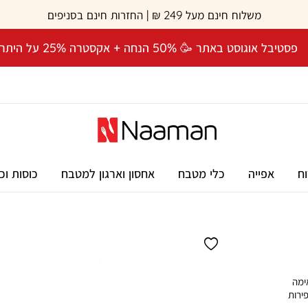
משלוח חינם מעל 249 ₪ | החזרות חינם בסניפים
פסטיבל אוגוסט באתר 🥳 50% הנחה + אקסטרה 25% על היתרה! 🎉
וח
אפייה
כלי מטבח
אחסון וארגון למטבח
כוסות וכ
 14 ס”מ PRECISION, מתאימה
פירות