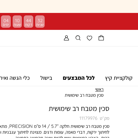
04
10
44
31
קולקציית קיץ
לכל המבצעים
בישול
כלי הגשה ואיר
ראשי
סכין מטבח רב שימושית
סכין מטבח רב שימושית
מק״ט
11179976
סכין מטבח רב שימושית חלקה ”5.7 /
לחיתוך ירקות, דברי מאפה, עופות ודגים. מצוינת לחיתוך עגבניות ו
רכים.. הצבע במציאות עשוי להיות שונה מהמוצג בתמונה