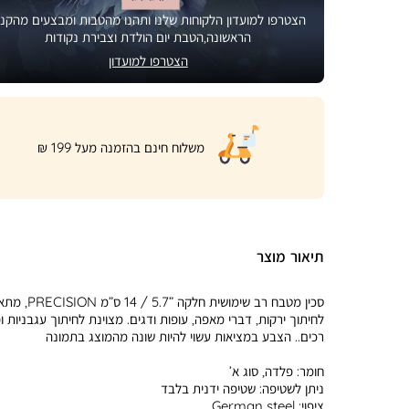
הצטרפו למועדון הלקוחות שלנו ותהנו מהטבות ומבצעים מהקני
הראשונה,הטבת יום הולדת וצבירת נקודות
הצטרפו למועדון
|
משלוח חינם בהזמנה מעל 199 ₪
product
page
shipping
banner
(32)
תיאור מוצר
סכין מטבח רב שימושית חלקה ”5.7 /
לחיתוך ירקות, דברי מאפה, עופות ודגים. מצוינת לחיתוך עגבניות ו
רכים.. הצבע במציאות עשוי להיות שונה מהמוצג בתמונה
חומר:
פלדה, סוג א’
ניתן לשטיפה:
שטיפה ידנית בלבד
ציפוי:
German steel