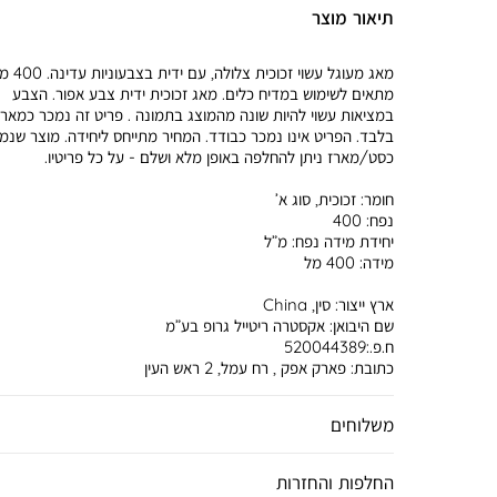
תיאור מוצר
מאג מעוגל עשוי זכוכית צלול
מתאים לשימוש במדיח כלים. מאג זכוכית ידית צבע אפור. הצבע
במציאות עשוי להיות שונה מהמוצג בתמונה . פריט זה נמכר כמארז
בלבד. הפריט אינו נמכר כבודד. המחיר מתייחס ליחידה. מוצר שנמ
כסט/מארז ניתן להחלפה באופן מלא ושלם - על כל פריטיו.
חומר:
זכוכית, סוג א’
נפח:
400
יחידת מידה נפח:
מ”ל
מידה:
400 מל
ארץ ייצור:
סין, China
שם היבואן:
אקסטרה ריטייל גרופ בע”מ
ח.פ.:520044389
כתובת:
פארק אפק , רח עמל, 2 ראש העין
משלוחים
החלפות והחזרות