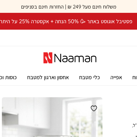
משלוח חינם מעל 249 ₪ | החזרות חינם בסניפים
פסטיבל אוגוסט באתר 🥳 50% הנחה + אקסטרה 25% על היתרה! 🎉
וח
אפייה
כלי מטבח
אחסון וארגון למטבח
כוסות וכ
ה, עם ידית בצבעוניות עדינה. 400 מ”ל,