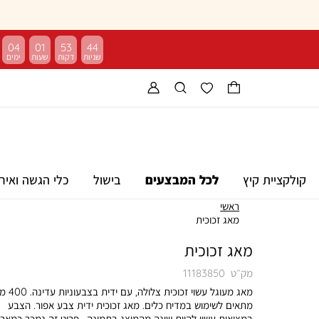
04
01
53
43
קולקציית קיץ
לכל המבצעים
בישול
כלי הגשה ואיר
ראשי
מאג זכוכית
מאג זכוכית
מק״ט
11183850
מאג מעוגל עשוי זכוכית צלול
מתאים לשימוש במדיח כלים. מאג זכוכית ידית צבע אפור. הצבע
במציאות עשוי להיות שונה מהמוצג בתמונה . פריט זה נמכר כמארז