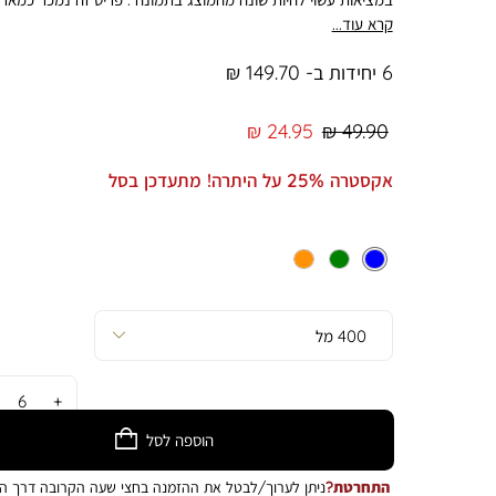
בלבד. הפריט אינו נמכר כבודד. המחיר מתייחס ליחידה. מוצר שנמ
קרא עוד...
כסט/מארז ניתן להחלפה באופן מלא ושלם - על כל פריטיו.
6 יחידות ב- 149.70 ₪
מחיר
מחיר
24.95 ₪
49.90 ₪
רגיל
מוצר
אקסטרה 25% על היתרה! מתעדכן בסל
כמות
הוספה לסל
התחרטת?
ניתן לערוך/לבטל את ההזמנה בחצי שעה הקרובה דרך הא