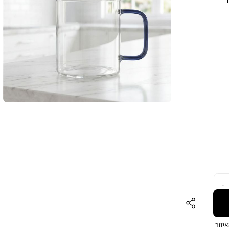
כר
יזור