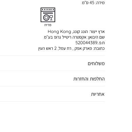
מידה:
45 ס”מ
ארץ ייצור:
הונג קונג, Hong Kong
שם היבואן:
אקסטרה ריטייל גרופ בע”מ
ח.פ.:520044389
כתובת:
פארק אפק , רח עמל, 2 ראש העין
משלוחים
החלפות והחזרות
אחריות