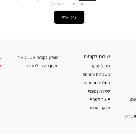
מסרונים, וכיוצא באלו).
צרפו אותי
שירות
מידע
שירות לקוחות
מועדון לקוחות NV CLUB
k
לקוחות
נוסף
תקנון מועדון לקוחות
am
ביטול עסקה
משלוחים והזמנות
החלפות והחזרות
שאלות נפוצות
◾️ צור קשר ◾️
מעקב הזמנות
וחברות