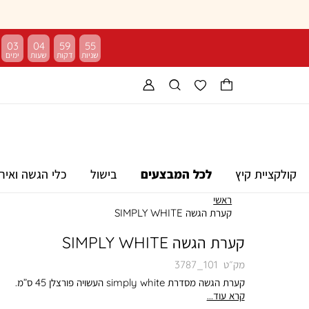
03
04
59
55
קולקציית קיץ
לכל המבצעים
בישול
כלי הגשה ואיר
ראשי
קערת הגשה SIMPLY WHITE
קערת הגשה SIMPLY WHITE
מק״ט
3787_101
קערת הגשה מסדרת simply white העשויה פורצלן 45 ס”מ.
קרא עוד...