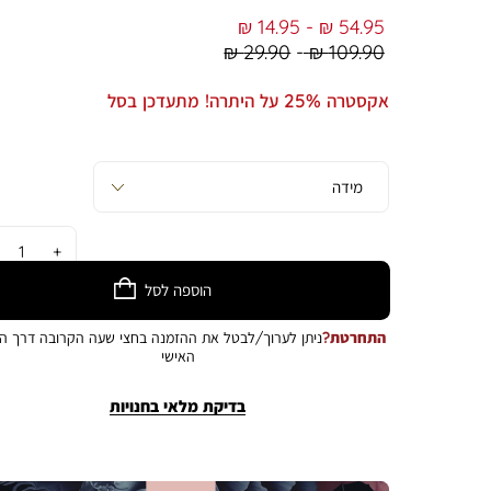
From
To
14.95 ₪
54.95 ₪
Regular
Regular
29.90 ₪
109.90 ₪
Min
Max
Price
Price
אקסטרה 25% על היתרה! מתעדכן בסל
כמות
הוספה לסל
התחרטת?
ניתן לערוך/לבטל את ההזמנה בחצי שעה הקרובה דרך הא
האישי
בדיקת מלאי בחנויות