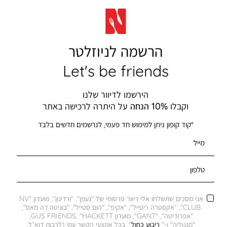
הרשמה לניוזלטר
Let's be friends
הירשמו לדיוור שלנו
וקבלו
10% הנחה
על היתרה לרכישה באתר
*קוד קופון ניתן למימוש חד פעמי, לנרשמים חדשים בלבד
מייל
טלפון
אני מסכים שתשלחו אלי דיוור פרסומי של "נעמן", "ורדינון", מועדון "NV
CLUB", ״אקסטרה ריטייל", "אקיפ", "הום סטייל", "בוניטה דה מאס",
"אפרודיטה", "GANT", מועדון GUS FRIENDS, "HACKETT,
"מגנוליה" ו-"
ריבוע כחול
", בכל אמצעי הקשר עמי (לרבות דוא״ל,