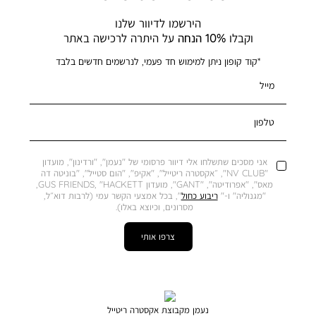
הירשמו לדיוור שלנו
וקבלו
10% הנחה
על היתרה לרכישה באתר
*קוד קופון ניתן למימוש חד פעמי, לנרשמים חדשים בלבד
מייל
טלפון
אני מסכים שתשלחו אלי דיוור פרסומי של "נעמן", "ורדינון", מועדון
"NV CLUB", ״אקסטרה ריטייל", "אקיפ", "הום סטייל", "בוניטה דה
מאס", "אפרודיטה", "GANT", מועדון GUS FRIENDS, "HACKETT,
"מגנוליה" ו-"
ריבוע כחול
", בכל אמצעי הקשר עמי (לרבות דוא״ל,
מסרונים, וכיוצא באלו).
צרפו אותי
נעמן מקבוצת אקסטרה ריטייל