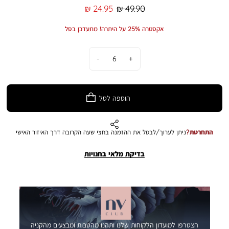
מחיר
מחיר
24.95 ₪
49.90 ₪
רגיל
מוצר
אקסטרה 25% על היתרה! מתעדכן בסל
כמות
הוספה לסל
התחרטת?
ניתן לערוך/לבטל את ההזמנה בחצי שעה הקרובה דרך האיזור האישי
בדיקת מלאי בחנויות
הצטרפו למועדון הלקוחות שלנו ותהנו מהטבות ומבצעים מהקניה