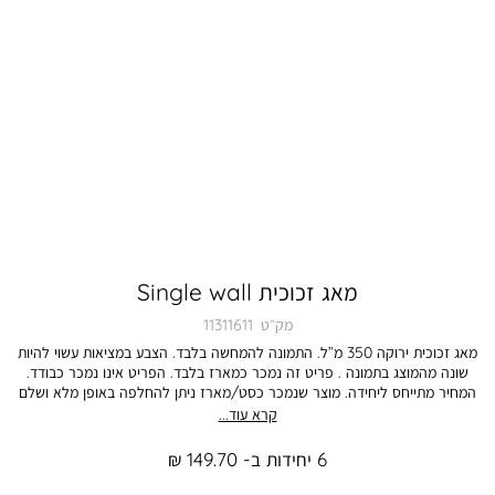
מאג זכוכית Single wall
מק״ט
11311611
מאג זכוכית ירוקה 350 מ”ל. התמונה להמחשה בלבד. הצבע במציאות עשוי להיות
שונה מהמוצג בתמונה . פריט זה נמכר כמארז בלבד. הפריט אינו נמכר כבודד.
המחיר מתייחס ליחידה. מוצר שנמכר כסט/מארז ניתן להחלפה באופן מלא ושלם
- על כל פריטיו.
קרא עוד...
6 יחידות ב- 149.70 ₪