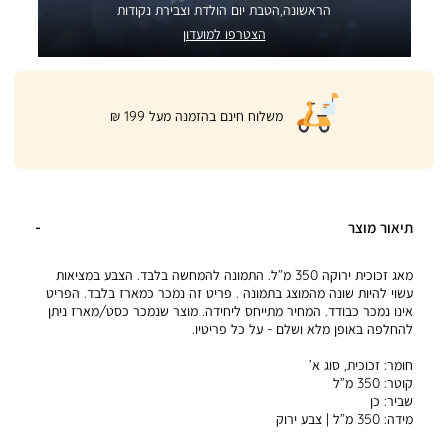
הראשונה,הטבת יום הולדת וצבירת נקודות
הצטרפו למועדון
|
משלוח חינם בהזמנה מעל 199 ₪
product
page
shipping
banner
(32)
תיאור מוצר
מאג זכוכית ירוקה 350 מ”ל. התמונה להמחשה בלבד. הצבע במציאות
עשוי להיות שונה מהמוצג בתמונה . פריט זה נמכר כמארז בלבד. הפריט
אינו נמכר כבודד. המחיר מתייחס ליחידה. מוצר שנמכר כסט/מארז ניתן
להחלפה באופן מלא ושלם - על כל פריטיו.
חומר:
זכוכית, סוג א’
קוטר:
350 מ”ל
שביר:
כן
מידה:
350 מ”ל | צבע ירוק