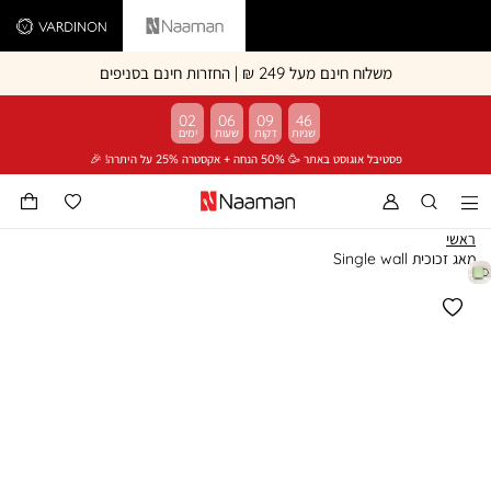
Vardinon
Naaman
משלוח חינם מעל 249 ₪ | החזרות חינם בסניפים
02
06
09
46
פסטיבל אוגוסט באתר 🥳 50% הנחה + אקסטרה 25% על היתרה! 🎉
ראשי
מאג זכוכית Single wall