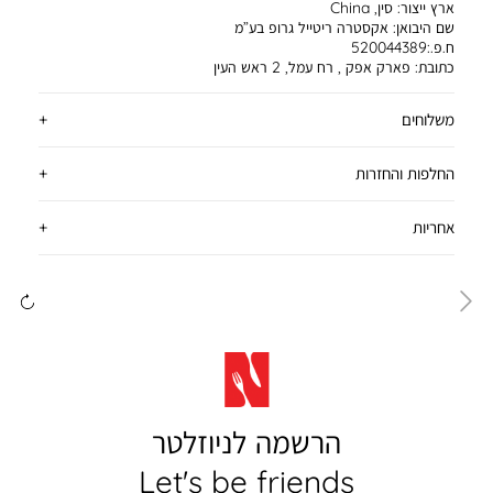
ארץ ייצור:
סין, China
שם היבואן:
אקסטרה ריטייל גרופ בע”מ
ח.פ.:520044389
כתובת:
פארק אפק , רח עמל, 2 ראש העין
משלוחים
החלפות והחזרות
אחריות
ימינה
שמ
הרשמה לניוזלטר
Let's be friends