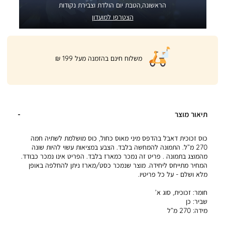
הראשונה,הטבת יום הולדת וצבירת נקודות
הצטרפו למועדון
|
משלוח חינם בהזמנה מעל 199 ₪
product
page
shipping
banner
(32)
תיאור מוצר
כוס זכוכית דאבל בהדפס מיני מאוס כחול, כוס מושלמת לשתיה חמה
270 מ”ל. התמונה להמחשה בלבד. הצבע במציאות עשוי להיות שונה
מהמוצג בתמונה . פריט זה נמכר כמארז בלבד. הפריט אינו נמכר כבודד.
המחיר מתייחס ליחידה. מוצר שנמכר כסט/מארז ניתן להחלפה באופן
מלא ושלם - על כל פריטיו.
חומר:
זכוכית, סוג א’
שביר:
כן
מידה:
270 מ”ל