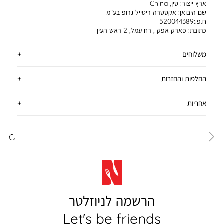
ארץ ייצור:
סין, China
שם היבואן:
אקסטרה ריטייל גרופ בע”מ
ח.פ.:520044389
כתובת:
פארק אפק , רח עמל, 2 ראש העין
משלוחים
החלפות והחזרות
אחריות
ימינה
שמ
הרשמה לניוזלטר
Let's be friends