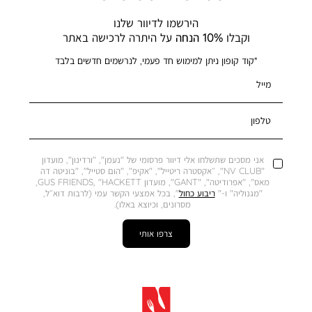
הירשמו לדיוור שלנו
וקבלו
10% הנחה
על היתרה לרכישה באתר
*קוד קופון ניתן למימוש חד פעמי, לנרשמים חדשים בלבד
מייל
טלפון
אני מסכים שתשלחו אלי דיוור פרסומי של "נעמן", "ורדינון", מועדון
"NV CLUB", ״אקסטרה ריטייל", "אקיפ", "הום סטייל", "בוניטה דה
מאס", "אפרודיטה", "GANT", מועדון GUS FRIENDS, "HACKETT,
"מגנוליה" ו-"
ריבוע כחול
", בכל אמצעי הקשר עמי (לרבות דוא״ל,
מסרונים, וכיוצא באלו).
צרפו אותי