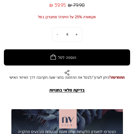
מחיר
מחיר
39.95 ₪
79.90 ₪
רגיל
מוצר
אקסטרה 25% על היתרה! מתעדכן בסל
כמות
הוספה לסל
התחרטת?
ניתן לערוך/לבטל את ההזמנה בחצי שעה הקרובה דרך האיזור האישי
בדיקת מלאי בחנויות
הצטרפו למועדון הלקוחות שלנו ותהנו מהטבות ומבצעים מהקניה