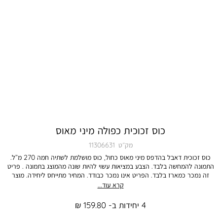
כוס זכוכית כפולה מיני מאוס
מק״ט
11306631
כוס זכוכית דאבל בהדפס מיני מאוס כחול, כוס מושלמת לשתיה חמה 270 מ”ל.
התמונה להמחשה בלבד. הצבע במציאות עשוי להיות שונה מהמוצג בתמונה . פריט
זה נמכר כמארז בלבד. הפריט אינו נמכר כבודד. המחיר מתייחס ליחידה. מוצר
שנמכר כסט/מארז ניתן להחלפה באופן מלא ושלם - על כל פריטיו.
קרא עוד...
4 יחידות ב- 159.80 ₪