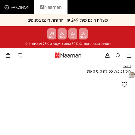
Vardinon
Naaman
משלוח חינם מעל 249 ₪ | החזרות חינם בסניפים
04
06
23
08
פסטיבל אוגוסט באתר 🥳 50% הנחה + אקסטרה 25% על היתרה! 🎉
ראשי
כוס זכוכית כפולה מיני מאוס