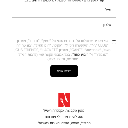
*קוד קופון ניתן למימוש חד פעמי, לנרשמים חדשים בלבד
מייל
טלפון
אני מסכים שתשלחו אלי דיוור פרסומי של "נעמן", "ורדינון", מועדון
"NV CLUB", ״אקסטרה ריטייל", "אקיפ", "הום סטייל", "בוניטה דה
מאס", "אפרודיטה", "GANT", מועדון GUS FRIENDS, "HACKETT,
"מגנוליה" ו-"
ריבוע כחול
", בכל אמצעי הקשר עמי (לרבות דוא״ל,
מסרונים, וכיוצא באלו).
צרפו אותי
נעמן מקבוצת אקסטרה ריטייל
גאה להיות ממובילי פתרונות
הבישול, אפייה, הגשה והאירוח בישראל.