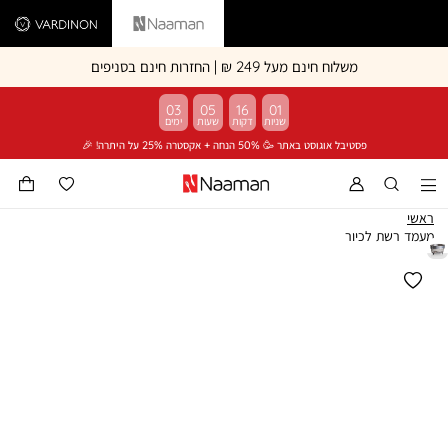
Vardinon
Naaman
משלוח חינם מעל 249 ₪ | החזרות חינם בסניפים
03
05
16
01
פסטיבל אוגוסט באתר 🥳 50% הנחה + אקסטרה 25% על היתרה! 🎉
ראשי
מעמד רשת לכיור