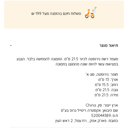
|
משלוח חינם בהזמנה מעל 199 ₪
product
page
shipping
banner
(32)
תיאור מוצר
מעמד רשת נירוסטה לכיור 21.5 ס”מ. התמונה להמחשה בלבד. הצבע
במציאות עשוי להיות שונה מהמוצג בתמונה
חומר:
נירוסטה, סוג א’
אורך:
13 ס”מ
רוחב:
15.5 ס”מ
גובה:
21.5 ס”מ
מידה:
21.5 ס”מ
ארץ ייצור:
סין, China
שם היבואן:
אקסטרה ריטייל גרופ בע”מ
ח.פ.:520044389
כתובת:
פארק אפק , רח עמל, 2 ראש העין