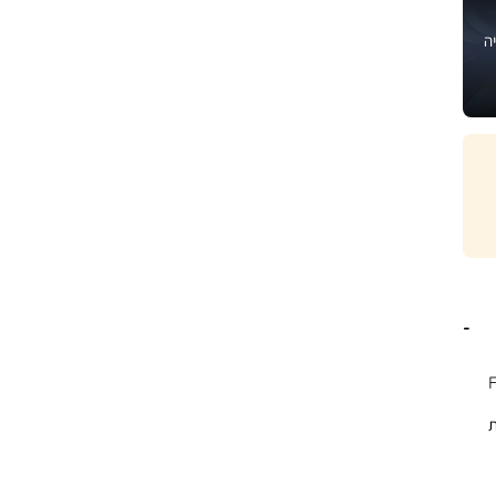
ה
FABIO 
אות