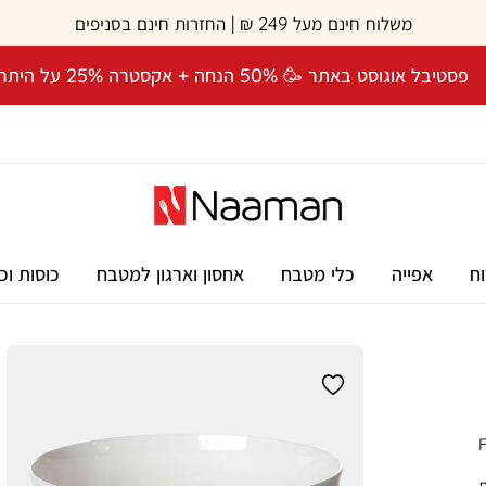
משלוח חינם מעל 249 ₪ | החזרות חינם בסניפים
פסטיבל אוגוסט באתר 🥳 50% הנחה + אקסטרה 25% על היתרה! 🎉
וח
אפייה
כלי מטבח
אחסון וארגון למטבח
כוסות וכ
FABIO 
אות