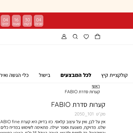
04
16
30
03
קולקציית קיץ
לכל המבצעים
בישול
כלי הגשה ואיר
ראשי
קערות סדרת FABIO
קערות סדרת FABIO
מק״ט
2050_101
אין על לבן, ואין על עיצוב קלאסי. כזו בדיוק היא קערת fine
שלנו. מדויקת, משגעת וסופר יעילה. מתאימה לשימוש במדיח כלים
ובמיקרוגל, רק לחמם ולהגיש. קערה בגודל 15 ס”מ. הצבע במצי