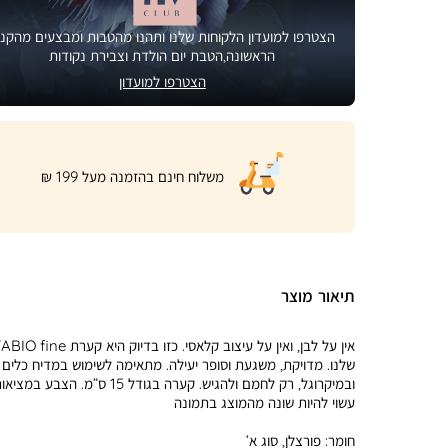
הצטרפו למועדון הלקוחות שלנו ותהנו מהטבות ומבצעים מהקני
הראשונה,הטבת יום הולדת וצבירת נקודות
הצטרפו למועדון
|
משלוח חינם בהזמנה מעל 199 ₪
product
page
shipping
banner
(32)
תיאור מוצר
אין על לבן, ואין על עיצוב קלאסי. כזו בדיוק היא קערת fine
שלנו. מדויקת, משגעת וסופר יעילה. מתאימה לשימוש במדיח כלים
ובמיקרוגל, רק לחמם ולהגיש. קערה בגודל 15 ס”מ. הצבע במצי
עשוי להיות שונה מהמוצג בתמונה
חומר:
פורצלן, סוג א’