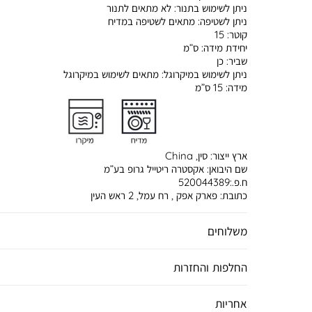
ניתן לשימוש בתנור:
לא מתאים לתנור
ניתן לשטיפה:
מתאים לשטיפה במדיח
קוטר:
15
יחידת מידה:
ס”מ
שביר:
כן
ניתן לשימוש במיקרוגל:
מתאים לשימוש במיקרוגל
מידה:
15 ס”מ
ארץ ייצור:
סין, China
שם היבואן:
אקסטרה ריטייל גרופ בע”מ
ח.פ.:520044389
כתובת:
פארק אפק , רח עמל, 2 ראש העין
משלוחים
החלפות והחזרות
אחריות