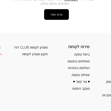
מסרונים, וכיוצא באלו).
צרפו אותי
שירות
מידע
שירות לקוחות
מועדון לקוחות NV CLUB
k
לקוחות
נוסף
תקנון מועדון לקוחות
am
ביטול עסקה
משלוחים והזמנות
החלפות והחזרות
שאלות נפוצות
◾️ צור קשר ◾️
מעקב הזמנות
וחברות