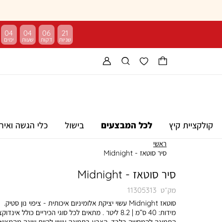
04
04
06
20
קולקציית קיץ
לכל המבצעים
בישול
כלי הגשה ואיר
ראשי
סיר סוטאז - Midnight
סיר סוטאז - Midnight
מק״ט
11305313
סוטאז Midnight עשוי יציקת אלומיניום איכותית - ציפוי נון סטיק.
מידות: 40 ס”מ | 8.2 ליטר . מתאים לכל סוגי הכיריים כולל אינדוק
התמונה להמחשה בלבד. הצבע בתמונה עשוי להיות שונה מהמציאו