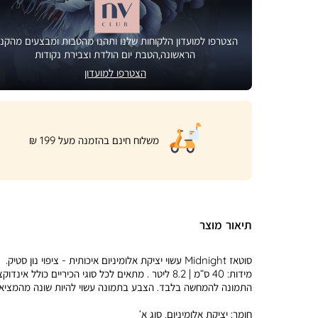
הצטרפו למועדון הלקוחות שלנו ותהנו מהטבות ומבצעים מהקני
הראשונה,הטבת יום הולדת וצבירת נקודות
הצטרפו למועדון
|
משלוח חינם בהזמנה מעל 199 ₪
product
page
shipping
banner
(32)
תיאור מוצר
סוטאז Midnight עשוי יציקת אלומיניום איכותית - ציפוי נון סטיק.
מידות: 40 ס”מ | 8.2 ליטר . מתאים לכל סוגי הכיריים כולל אינדוק
התמונה להמחשה בלבד. הצבע בתמונה עשוי להיות שונה מהמציאו
חומר:
יציקת אלומיניום, סוג א’