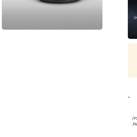
ה
ציה.
ת.