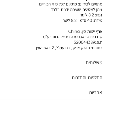
מתאים לכיריים:
מתאים לכל סוגי הכיריים
ניתן לשטיפה:
שטיפה ידנית בלבד
נפח:
8.2 ליטר
מידה:
40 ס”מ | 8.2 ליטר
ארץ ייצור:
סין, China
שם היבואן:
אקסטרה ריטייל גרופ בע”מ
ח.פ.:520044389
כתובת:
פארק אפק , רח עמ”ל, 2 ראש העין
משלוחים
החלפות והחזרות
אחריות