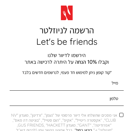
הרשמה לניוזלטר
Let's be friends
הירשמו לדיוור שלנו
וקבלו
10% הנחה
על היתרה לרכישה באתר
*קוד קופון ניתן למימוש חד פעמי, לנרשמים חדשים בלבד
מייל
טלפון
אני מסכים שתשלחו אלי דיוור פרסומי של "נעמן", "ורדינון", מועדון "NV
CLUB", ״אקסטרה ריטייל", "אקיפ", "הום סטייל", "בוניטה דה מאס",
"אפרודיטה", "GANT", מועדון GUS FRIENDS, "HACKETT,
"מגנוליה" ו-"
ריבוע כחול
", בכל אמצעי הקשר עמי (לרבות דוא״ל,