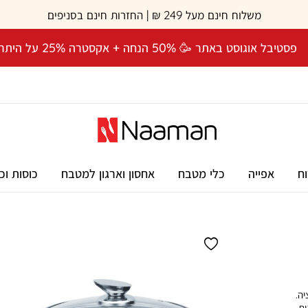
משלוח חינם מעל 249 ₪ | החזרות חינם בסניפים
פסטיבל אוגוסט באתר 🥳 50% הנחה + אקסטרה 25% על היתרה! 🎉
וח
אפייה
כלי מטבח
אחסון וארגון למטבח
כוסות וכ
ציה.
ת.