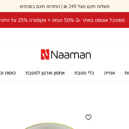
משלוח חינם מעל 249 ₪ | החזרות חינם בסניפים
פסטיבל אוגוסט באתר 🥳 50% הנחה + אקסטרה 25% על היתרה! 🎉
וח
אפייה
כלי מטבח
אחסון וארגון למטבח
כוסות וכ