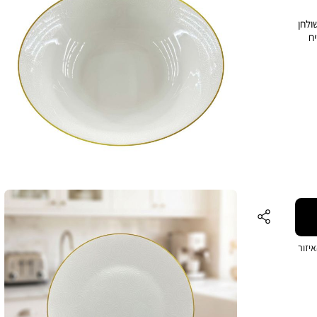
ולחן
יח
יזור