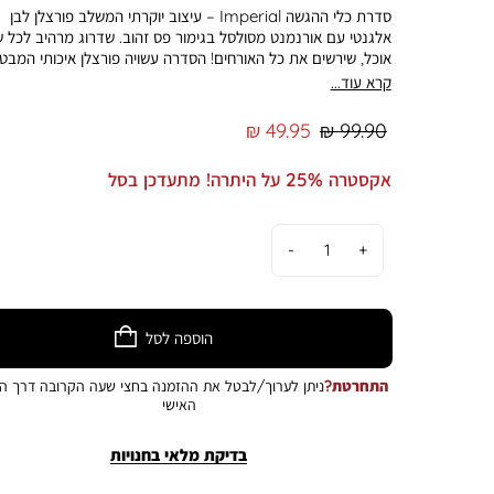
סדרת כלי ההגשה Imperial – עיצוב יוקרתי המשלב פורצלן לבן
אלגנטי עם אורנמנט מסולסל בגימור פס זהוב. שדרוג מרהיב לכל ש
אוכל, שירשים את כל האורחים! הסדרה עשויה פורצלן איכותי המבט
עמידות גבוהה ומראה יוקרתי - עיצוב מיוחד: עיטור מסולסל עם פס
קרא עוד...
זהוב, סגנון אלגנטי שמתאים לאירועים חגיגיים, לשימוש יומיומי, ולכל
אירוח. • פלטת הגשה אובלית - 25 ס”מ. התמונה להמחשה בלבד.
מחיר
מחיר
49.95 ₪
99.90 ₪
הצבע במציאות עשוי להיות שונה מהמוצג בתמונה
רגיל
מוצר
אקסטרה 25% על היתרה! מתעדכן בסל
כמות
הוספה לסל
התחרטת?
ניתן לערוך/לבטל את ההזמנה בחצי שעה הקרובה דרך הא
האישי
בדיקת מלאי בחנויות