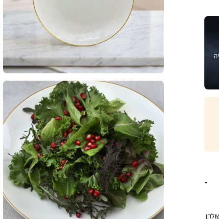
ה
ולחן