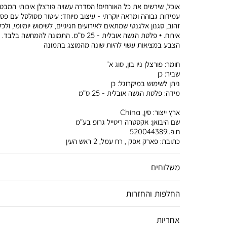
אוכל, שירשים את כל האורחים! הסדרה עשויה פורצלן איכותי המבט
עמידות גבוהה ומראה יוקרתי - עיצוב מיוחד: עיטור מסולסל עם פס
זהוב, סגנון אלגנטי שמתאים לאירועים חגיגיים, לשימוש יומיומי, ולכל
אירוח. • פלטת הגשה אובלית - 25 ס”מ. התמונה להמחשה בלבד.
הצבע במציאות עשוי להיות שונה מהמוצג בתמונה
חומר:
פורצלן ניו בון, סוג א’
שביר:
כן
ניתן לשימוש במיקרוגל:
כן
מידה:
פלטת הגשה אובלית - 25 ס”מ
ארץ ייצור:
סין, China
שם היבואן:
אקסטרה ריטייל גרופ בע”מ
ח.פ.:520044389
כתובת:
פארק אפק , רח עמל, 2 ראש העין
משלוחים
החלפות והחזרות
אחריות