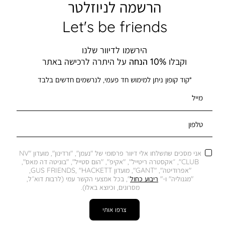
הרשמה לניוזלטר
Let's be friends
הירשמו לדיוור שלנו
וקבלו
10% הנחה
על היתרה לרכישה באתר
*קוד קופון ניתן למימוש חד פעמי, לנרשמים חדשים בלבד
מייל
טלפון
אני מסכים שתשלחו אלי דיוור פרסומי של "נעמן", "ורדינון", מועדון "NV
CLUB", ״אקסטרה ריטייל", "אקיפ", "הום סטייל", "בוניטה דה מאס",
"אפרודיטה", "GANT", מועדון GUS FRIENDS, "HACKETT,
"מגנוליה" ו-"
ריבוע כחול
", בכל אמצעי הקשר עמי (לרבות דוא״ל,
מסרונים, וכיוצא באלו).
צרפו אותי