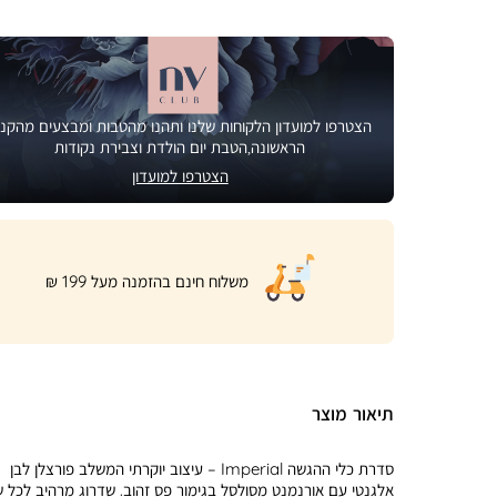
הצטרפו למועדון הלקוחות שלנו ותהנו מהטבות ומבצעים מהקני
הראשונה,הטבת יום הולדת וצבירת נקודות
הצטרפו למועדון
|
משלוח חינם בהזמנה מעל 199 ₪
product
page
shipping
banner
(32)
תיאור מוצר
סדרת כלי ההגשה Imperial – עיצוב יוקרתי המשלב פורצלן לבן
אלגנטי עם אורנמנט מסולסל בגימור פס זהוב. שדרוג מרהיב לכל ש