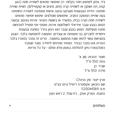
ביד, וניתן לשימוש חוזר בקלות. רב-שימושי: מתאים לשתייה חמה (כגון
קפה, תה ושוקו) או לשתייה קרה (מים, מיצים או קוקטיילים). חוויית שתייה
חמימה: הידית הצבעונית מעניקה נגיעה אישית ומוסיפה לאווירה החמימה
בעת שתיית המשקה החביב. שימושים מומלצים: שימוש יומיומי: מתאים
לשתייה חמה וקרה בבית, במשרד או בשעות הפנאי. אירוח בעיצוב צבעוני:
המאג בצבע ענבר אידיאלי לשולחנות אירוח, מוסיף יופי וסטייל לארוחות.
מתנה מושלמת: המאג בצבע ענבר הוא רעיון נהדר כמתנה צבעונית
וייחודית לחברים, בני משפחה או עובדים. התמונה להמחשה בלבד. הצבע
במציאות עשוי להיות שונה מהמוצג בתמונה . פריט זה נמכר כמארז בלבד.
הפריט אינו נמכר כבודד. המחיר מתייחס ליחידה. מוצר שנמכר
כסט/מארז ניתן להחלפה באופן מלא ושלם - על כל פריטיו.
חומר:
זכוכית, סוג א’
נפח:
350 מ”ל
שביר:
כן
מידה:
350 מ”ל
ארץ ייצור:
סין, China
שם היבואן:
אקסטרה ריטייל גרופ בע”מ
ח.פ.:520044389
כתובת:
פארק אפק , רח עמל, 2 ראש העין
משלוחים