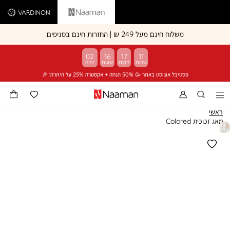
Vardinon
Naaman
משלוח חינם מעל 249 ₪ | החזרות חינם בסניפים
02
16
17
11
פסטיבל אוגוסט באתר 🥳 50% הנחה + אקסטרה 25% על היתרה! 🎉
ראשי
מאג זכוכית Colored