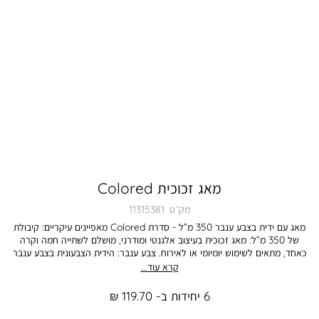
מאג זכוכית Colored
מק״ט
11315381
מאג עם ידית בצבע ענבר 350 מ”ל - סדרת Colored מאפיינים עיקריים: קיבולת
של 350 מ”ל: מאג זכוכית בעיצוב אלגנטי ומודרני, מושלם לשתייה חמה וקרה
כאחד, מתאים לשימוש יומיומי או לאירוח. צבע ענבר: הידית הצבעונית בצבע ענבר
מוסיפה טאץ’ חמים וטרנדי, משרה תחושה של חמימות ונעימות בכל שתייה. סדרת
קרא עוד...
Colored: חלק מסדרת Colored, המפיצה צבעים טרנדיים ומעוצבים, המשלבים
פונקציונליות עם אסתטיקה ייחודית. ידית נוחה: הידית מעוצבת להעניק אחיזה נוחה
6 יחידות ב- 119.70 ₪
ובטוחה, למניעת החלקה, מה שמאפשר חוויית שתייה נוחה. יתרונות: עיצוב מודרני
וצבעוני: מאג עם ידית בצבע ענבר, מספק חוויית שתייה ייחודית ומשדר חמימות