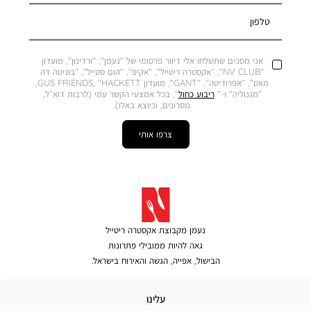
טלפון
אני מסכים שתשלחו אלי דיוור פרסומי של "נעמן", "ורדינון", מועדון
"NV CLUB", ״אקסטרה ריטייל", "אקיפ", "הום סטייל", "בוניטה דה
מאס", "אפרודיטה", "GANT", מועדון GUS FRIENDS, "HACKETT,
"מגנוליה" ו-"
ריבוע כחול
", בכל אמצעי הקשר עמי (לרבות דוא״ל,
מסרונים, וכיוצא באלו).
צרפו אותי
נעמן מקבוצת אקסטרה ריטייל
גאה להיות ממובילי פתרונות
הבישול, אפייה, הגשה והאירוח בישראל.
לינו
עלינו