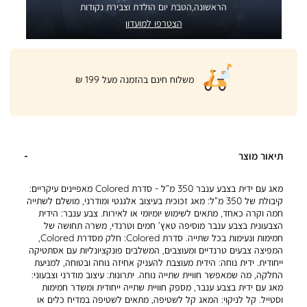
הראשונה,הטבת יום הולדת וצבירת נקודות
הצטרפו למועדון
|
משלוח חינם בהזמנה מעל 199 ₪
product
page
shipping
banner
(32)
תיאור מוצר
מאג עם ידית בצבע ענבר 350 מ”ל - סדרת Colored מאפיינים עיקריים:
קיבולת של 350 מ”ל: מאג זכוכית בעיצוב אלגנטי ומודרני, מושלם לשתייה
חמה וקרה כאחד, מתאים לשימוש יומיומי או לאירוח. צבע ענבר: הידית
הצבעונית בצבע ענבר מוסיפה טאץ’ חמים וטרנדי, משרה תחושה של
חמימות ונעימות בכל שתייה. סדרת Colored: חלק מסדרת Colored,
המפיצה צבעים טרנדיים ומעוצבים, המשלבים פונקציונליות עם אסתטיקה
ייחודית. ידית נוחה: הידית מעוצבת להעניק אחיזה נוחה ובטוחה, למניעת
החלקה, מה שמאפשר חוויית שתייה נוחה. יתרונות: עיצוב מודרני וצבעוני:
מאג עם ידית בצבע ענבר, מספק חוויית שתייה ייחודית ומשדר חמימות
וסטייל. קל לניקוי: המאג קל לשטיפה, מתאים לשטיפה במדיח כלים או