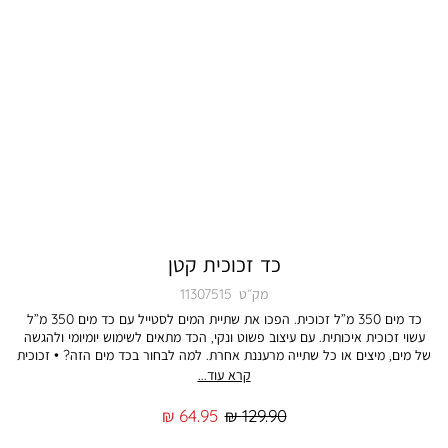
כד זכוכית קטן
מק״ט
11307515
כד מים 350 מ”ל זכוכית. הפכו את שתיית המים לסטייל עם כד מים 350 מ”ל
עשוי זכוכית איכותית. עם עיצוב פשוט ונקי, הכד מתאים לשימוש יומיומי ולהגשה
של מים, מיצים או כל שתייה מרעננת אחרת. למה לבחור בכד מים הזה? • זכוכית
איכותית ועמידה שמתאימה לשימוש יומיומי ולאירועים חגיגיים. • נפח 350 מ”ל
קרא עוד...
המושלם להגשה אישית של מים, מיצים או שתייה קרה. • עיצוב נקי ופשוט שמביא
עמו אלגנטיות לכל שולחן או שולחן עבודה. • מושלם לשימוש אישי בבית, במשרד
מחיר
מחיר
64.95 ₪
129.90 ₪
או לאירוח. הכד הזה יוסיף טאץ’ של אלגנטיות לאירוח יומיומי או מסיבת קיץ,
רגיל
מוצר
ומביא עמו שילוב של פונקציונליות וסטייל. התמונה להמחשה בלבד. הצבע