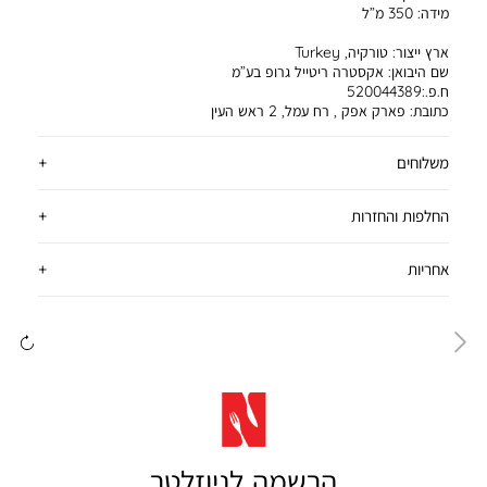
מידה:
350 מ”ל
ארץ ייצור:
טורקיה, Turkey
שם היבואן:
אקסטרה ריטייל גרופ בע”מ
ח.פ.:520044389
כתובת:
פארק אפק , רח עמל, 2 ראש העין
משלוחים
החלפות והחזרות
אחריות
ימינה
שמ
הרשמה לניוזלטר