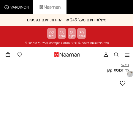
Vardinon
Naaman
משלוח חינם מעל 249 ₪ | החזרות חינם בסניפים
02
18
18
30
פסטיבל אוגוסט באתר 🥳 50% הנחה + אקסטרה 25% על היתרה! 🎉
ראשי
כד זכוכית קטן