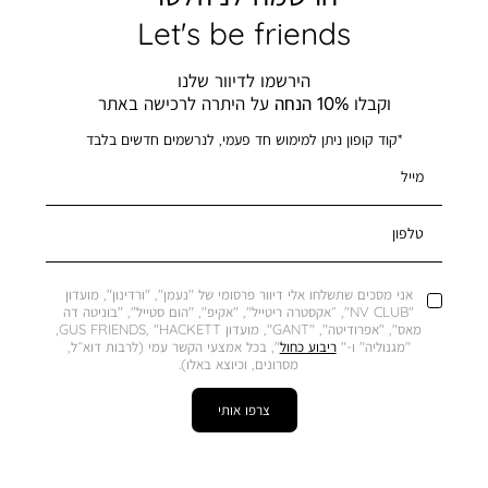
Let's be friends
הירשמו לדיוור שלנו
וקבלו
10% הנחה
על היתרה לרכישה באתר
*קוד קופון ניתן למימוש חד פעמי, לנרשמים חדשים בלבד
מייל
טלפון
אני מסכים שתשלחו אלי דיוור פרסומי של "נעמן", "ורדינון", מועדון
"NV CLUB", ״אקסטרה ריטייל", "אקיפ", "הום סטייל", "בוניטה דה
מאס", "אפרודיטה", "GANT", מועדון GUS FRIENDS, "HACKETT,
"מגנוליה" ו-"
ריבוע כחול
", בכל אמצעי הקשר עמי (לרבות דוא״ל,
מסרונים, וכיוצא באלו).
צרפו אותי