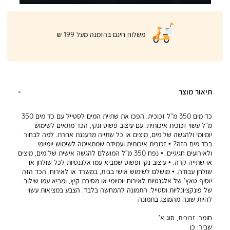
|
משלוח חינם בהזמנה מעל 199 ₪
product
page
shipping
banner
(32)
תיאור מוצר
כד מים 350 מ”ל זכוכית. הפכו את שתיית המים לסטייל עם כד מים 350
מ”ל עשוי זכוכית איכותית. עם עיצוב פשוט ונקי, הכד מתאים לשימוש
יומיומי ולהגשה של מים, מיצים או כל שתייה מרעננת אחרת. למה לבחור
בכד מים הזה? • זכוכית איכותית ועמידה שמתאימה לשימוש יומיומי
ולאירועים חגיגיים. • נפח 350 מ”ל המושלם להגשה אישית של מים, מיצים
או שתייה קרה. • עיצוב נקי ופשוט שמביא עמו אלגנטיות לכל שולחן או
שולחן עבודה. • מושלם לשימוש אישי בבית, במשרד או לאירוח. הכד הזה
יוסיף טאץ’ של אלגנטיות לאירוח יומיומי או מסיבת קיץ, ומביא עמו שילוב
של פונקציונליות וסטייל. התמונה להמחשה בלבד. הצבע במציאות עשוי
להיות שונה מהמוצג בתמונה
חומר:
זכוכית, סוג א’
שביר:
כן