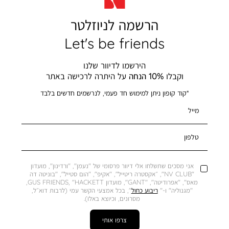
הרשמה לניוזלטר
Let's be friends
הירשמו לדיוור שלנו
וקבלו
10% הנחה
על היתרה לרכישה באתר
*קוד קופון ניתן למימוש חד פעמי, לנרשמים חדשים בלבד
מייל
טלפון
אני מסכים שתשלחו אלי דיוור פרסומי של "נעמן", "ורדינון", מועדון
"NV CLUB", ״אקסטרה ריטייל", "אקיפ", "הום סטייל", "בוניטה דה
מאס", "אפרודיטה", "GANT", מועדון GUS FRIENDS, "HACKETT,
"מגנוליה" ו-"
ריבוע כחול
", בכל אמצעי הקשר עמי (לרבות דוא״ל,
מסרונים, וכיוצא באלו).
צרפו אותי