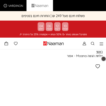
Vardinon
Naaman
משלוח חינם מעל 249 ₪ | החזרות חינם בסניפים
04
06
12
10
פסטיבל אוגוסט באתר 🥳 50% הנחה + אקסטרה 25% על היתרה! 🎉
ראשי
צלחת הגשה Moana - אפור