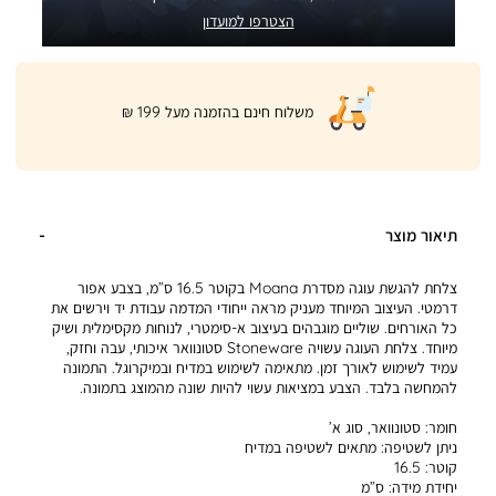
הצטרפו למועדון
|
משלוח חינם בהזמנה מעל 199 ₪
product
page
shipping
banner
(32)
תיאור מוצר
צלחת להגשת עוגה מסדרת Moana בקוטר 16.5 ס”מ, בצבע אפור
דרמטי. העיצוב המיוחד מעניק מראה ייחודי המדמה עבודת יד וירשים את
כל האורחים. שוליים מוגבהים בעיצוב א-סימטרי, לנוחות מקסימלית ושיק
מיוחד. צלחת העוגה עשויה Stoneware סטונוואר איכותי, עבה וחזק,
עמיד לשימוש לאורך זמן. מתאימה לשימוש במדיח ובמיקרוגל. התמונה
להמחשה בלבד. הצבע במציאות עשוי להיות שונה מהמוצג בתמונה.
חומר:
סטונוואר, סוג א’
ניתן לשטיפה:
מתאים לשטיפה במדיח
קוטר:
16.5
יחידת מידה:
ס”מ