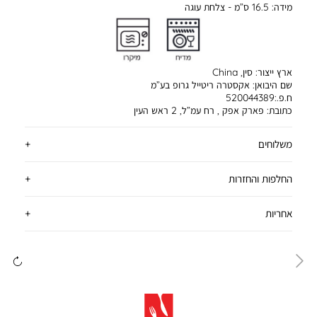
מידה:
16.5 ס”מ - צלחת עוגה
ארץ ייצור:
סין, China
שם היבואן:
אקסטרה ריטייל גרופ בע”מ
ח.פ.:520044389
כתובת:
פארק אפק , רח עמ”ל, 2 ראש העין
משלוחים
החלפות והחזרות
אחריות
ימינה
שמ