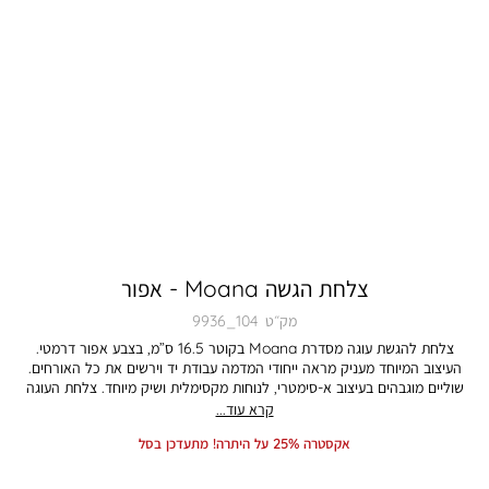
צלחת הגשה Moana - אפור
מק״ט
9936_104
צלחת להגשת עוגה מסדרת Moana בקוטר 16.5 ס”מ, בצבע אפור דרמטי.
העיצוב המיוחד מעניק מראה ייחודי המדמה עבודת יד וירשים את כל האורחים.
שוליים מוגבהים בעיצוב א-סימטרי, לנוחות מקסימלית ושיק מיוחד. צלחת העוגה
עשויה Stoneware סטונוואר איכותי, עבה וחזק, עמיד לשימוש לאורך זמן.
קרא עוד...
מתאימה לשימוש במדיח ובמיקרוגל. התמונה להמחשה בלבד. הצבע במציאות עשוי
אקסטרה 25% על היתרה! מתעדכן בסל
להיות שונה מהמוצג בתמונה.