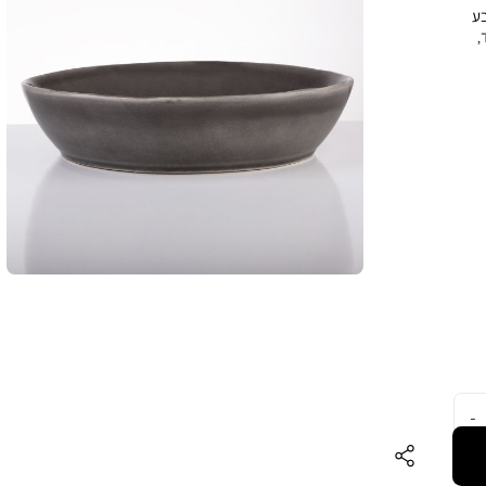
5 ס”מ, בצבע
,
שים
לשימוש