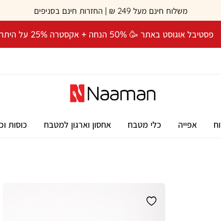
משלוח חינם מעל 249 ₪ | החזרות חינם בסניפים
פסטיבל אוגוסט באתר 🥳 50% הנחה + אקסטרה 25% על היתרה! 🎉
וח
אפייה
כלי מטבח
אחסון וארגון למטבח
כוסות וכ