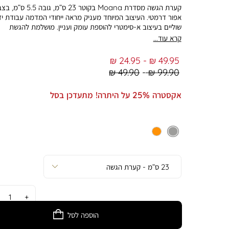
קערת הגשה מסדרת Moana בקוטר 23 ס”מ, גובה .5
אפור דרמטי. העיצוב המיוחד מעניק מראה ייחודי המדמה עבודת יד
שוליים בעיצוב א-סימטרי להוספת עומק ועניין. מושלמת להגשת
מטבלים, סלטים, פיצוחים, חטיפים ועוד. לשימוש יומיומי ולאירוח מר
קרא עוד...
במיוחד. עשויה Stoneware סטונוואר איכותי, עבה וחזק, עמיד 
לאורך זמן. מתאימה לשימוש במדיח ובמיקרוגל. התמונה להמחשה
From
To
24.95 ₪
49.95 ₪
בלבד. הצבע במציאות עשוי להיות שונה מהמוצג בתמונה.
Regular
Regular
49.90 ₪
99.90 ₪
Min
Max
Price
Price
אקסטרה 25% על היתרה! מתעדכן בסל
כמות
הוספה לסל