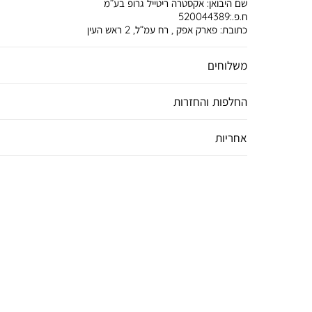
שם היבואן:
אקסטרה ריטייל גרופ בע”מ
ח.פ.:520044389
כתובת:
פארק אפק , רח עמ”ל, 2 ראש העין
משלוחים
החלפות והחזרות
אחריות