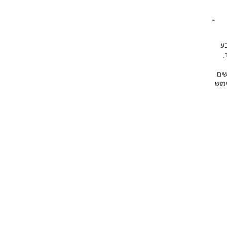
5 ס”מ, בצבע
,
שים
לשימוש