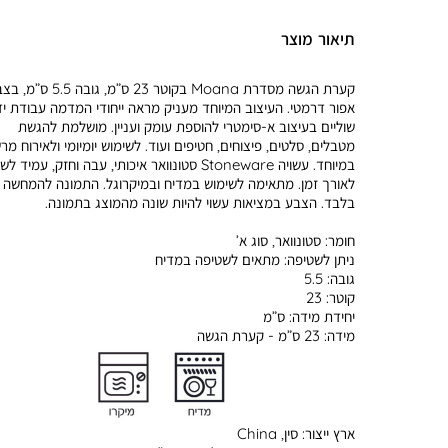
תיאור מוצר
קערת הגשה מסדרת Moana בקוטר 23 ס”מ, גובה .5
אפור דרמטי. העיצוב המיוחד מעניק מראה ייחודי המדמה עבודת יד
שוליים בעיצוב א-סימטרי להוספת עומק ועניין. מושלמת להגשת
מטבלים, סלטים, פיצוחים, חטיפים ועוד. לשימוש יומיומי ולאירוח מר
במיוחד. עשויה Stoneware סטונוואר איכותי, עבה וחזק, עמיד 
לאורך זמן. מתאימה לשימוש במדיח ובמיקרוגל. התמונה להמחשה
בלבד. הצבע במציאות עשוי להיות שונה מהמוצג בתמונה.
חומר:
סטונוואר, סוג א’
ניתן לשטיפה:
מתאים לשטיפה במדיח
גובה:
5.5
קוטר:
23
יחידת מידה:
ס”מ
מידה:
23 ס”מ - קערת הגשה
ארץ ייצור:
סין, China