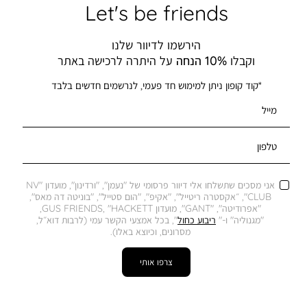
Let's be friends
הירשמו לדיוור שלנו
וקבלו
10% הנחה
על היתרה לרכישה באתר
*קוד קופון ניתן למימוש חד פעמי, לנרשמים חדשים בלבד
מייל
טלפון
אני מסכים שתשלחו אלי דיוור פרסומי של "נעמן", "ורדינון", מועדון "NV
CLUB", ״אקסטרה ריטייל", "אקיפ", "הום סטייל", "בוניטה דה מאס",
"אפרודיטה", "GANT", מועדון GUS FRIENDS, "HACKETT,
"מגנוליה" ו-"
ריבוע כחול
", בכל אמצעי הקשר עמי (לרבות דוא״ל,
מסרונים, וכיוצא באלו).
צרפו אותי