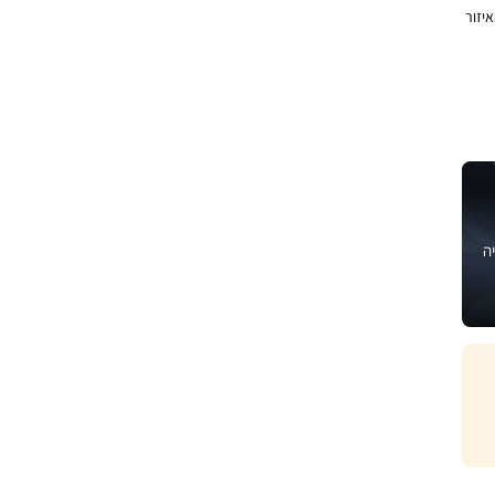
יזור
ה