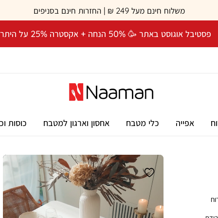
משלוח חינם מעל 249 ₪ | החזרות חינם בסניפים
פסטיבל אוגוסט באתר 🥳 50% הנחה + אקסטרה 25% על היתרה! 🎉
וח
אפייה
כלי מטבח
אחסון וארגון למטבח
כוסות וכ
 לאירוח
בודת