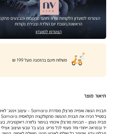
הצטרפו למועדון הלקוחות שלנו ותהנו מהטבות ומבצעים מהקני
הראשונה,הטבת יום הולדת וצבירת נקודות
הצטרפו למועדון
|
משלוח חינם בהזמנה מעל 199 ₪
product
page
shipping
banner
(32)
תיאור מוצר
תבנית הגשה ואפייה פורצלן מסדרת Samara – עיצוב וינטג’
בסטייל הכירו את תבנית ההגשה מהקולקציה הקלאסית Samara
מבית נעמן – תבניות פורצלן איכותי בגימור גלזורה ריאקטיבית, בע
יד ובמראה ייחודי וחד פעמי לכל פריט. צבע בז’ טבעי ועיצוב אצילי
תבליט עדין, שהופך כל שולחן לאירוע חגיגי. מושלם לאפייה, הגשה