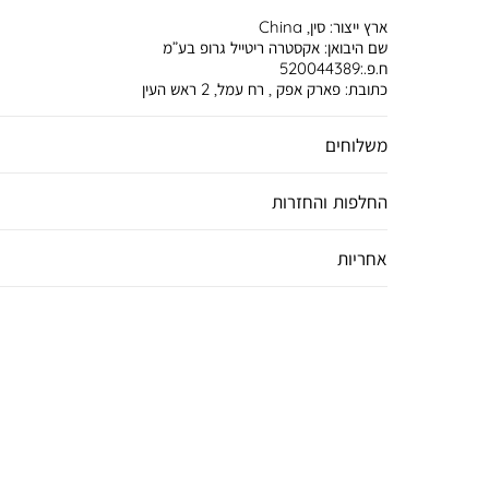
ארץ ייצור:
סין, China
שם היבואן:
אקסטרה ריטייל גרופ בע”מ
ח.פ.:520044389
כתובת:
פארק אפק , רח עמל, 2 ראש העין
משלוחים
החלפות והחזרות
אחריות