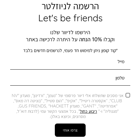
הרשמה לניוזלטר
Let's be friends
הירשמו לדיוור שלנו
וקבלו
10% הנחה
על היתרה לרכישה באתר
*קוד קופון ניתן למימוש חד פעמי, לנרשמים חדשים בלבד
מייל
טלפון
אני מסכים שתשלחו אלי דיוור פרסומי של "נעמן", "ורדינון", מועדון "NV
CLUB", ״אקסטרה ריטייל", "אקיפ", "הום סטייל", "בוניטה דה מאס",
"אפרודיטה", "GANT", מועדון GUS FRIENDS, "HACKETT,
"מגנוליה" ו-"
ריבוע כחול
", בכל אמצעי הקשר עמי (לרבות דוא״ל,
מסרונים, וכיוצא באלו).
צרפו אותי