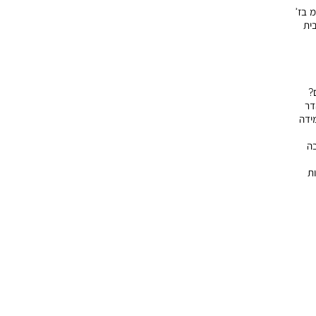
גנטיות. תבנית מלבנית 34×21×5.7 ס”מ בז’
בית
?
דר
ידה
בה
ות