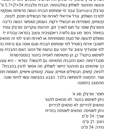
והגשה מהתנור לשולחן באל
פורצלן Samara עבור מי שמחפש תבנית הגשה מרשימה ואפקטי
למרכז השולחן. גודל אידיאלי לאירוח של תבשילים חמים, לזניות,
קינוחים, פשטידות או תבשילי ירקות. העומק מאפשר הגשה נדיבה
והפורצלן שומר על חום לאורך זמן. יתרונות עיקריים: פורצלן עמיד
במיוחד גימור מט עם גלזורה ריאקטיבית עיצוב במראה עבודת יד
מושלם להגשה של מנות משפחתיות או לאירוח חגיגי למי זה מתאים
לאוהבי אירוח בסטייל למי שמחפש תבנית שגם אופה וגם נראית נה
למי שמעדיף עיצוב על-זמני עם נגיעות של וינטג’ האם התבנית עמ
לשימוש בתנור? כן, הן מתאימות לאפייה בתנור בטמפרטורות
סטנדרטיות. האם התבנית מתאימה גם להגשה? בוודאי – היא עוצ
כך שיתאימו גם מהתנור היישר לשולחן. מה אפשר להכין בתבנית?
לזניות, קישים, תבשילים אפויים, עוגות, קינוחים אישיים, תוספות חמ
ועוד. התמונה להמחשה בלבד. הצבע במציאות עשוי להיות שונה
מהמוצג בתמונה
חומר:
פורצלן, סוג א’
ניתן לשימוש בתנור:
לא מתאים לתנור
מתאים לכיריים:
לא מתאים לכיריים
ניתן לשטיפה:
מתאים לשטיפה במדיח
אורך:
34 ס”מ
רוחב:
21 ס”מ
מידה:
34 ס”מ