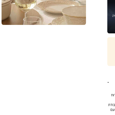
ה
 לאירוח
בודת
 עם