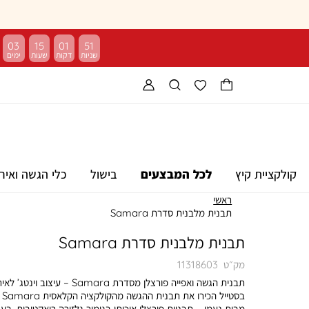
03
15
01
50
קולקציית קיץ
לכל המבצעים
בישול
כלי הגשה ואיר
ראשי
תבנית מלבנית סדרת Samara
תבנית מלבנית סדרת Samara
מק״ט
11318603
תבנית הגשה ואפייה פורצלן מסדרת Samara – עיצוב וינטג’
בסטייל הכירו את תבנית ההגשה מהקולקציה הקלאסית Samara
מבית נעמן – תבניות פורצלן איכותי בגימור גלזורה ריאקטיבית, בע