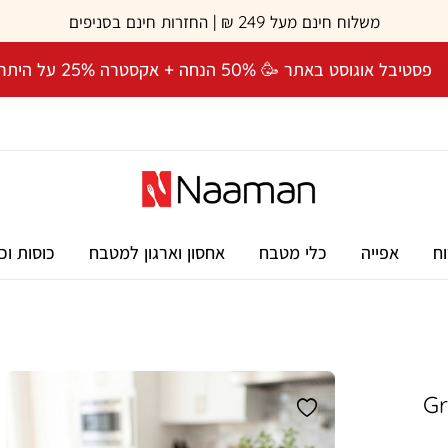
משלוח חינם מעל 249 ₪ | החזרות חינם בסניפים
פסטיבל אוגוסט באתר 🥳 50% הנחה + אקסטרה 25% על היתרה! 🎉
וח
אפייה
כלי מטבח
אחסון וארגון למטבח
כוסות וכ