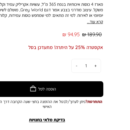
מארז 4 כוסות איכותיות בנפח 365 מ”ל, עשויות אקריליק עמיד וקל
משקל. עיצוב מודרני בצבע אפור דגם Grey World, מ
יומיומי או לאירוח. למי זה מתאים: למי שמחפש כוסות עמידות, קלות
לניקוי ובעלות מראה אלגנטי לשולחן היומיומי או לאירועים. יתרונות
קרא עוד...
עיקריים: עשוי אקריליק איכותי, קל ועמיד לאורך זמן. נפח 365 מ”ל
אידיאלי למים, מיצים או משקאות קרים אחרים. מארז של 4 כוסות
מחיר
מחיר
94.95 ₪
189.90 ₪
תואמות לשימוש משפחתי או חברתי. קל לניקוי, שומר על מראה חד
רגיל
מוצר
לאורך זמן. עיצוב מודרני בצבע אפור המשתלב בכל שולחן. התמונ
אקסטרה 25% על היתרה! מתעדכן בסל
להמחשה בלבד. הצבע במציאות עשוי להיות שונה מהמוצג בתמונה
כמות
הוספה לסל
התחרטת?
ניתן לערוך/לבטל את ההזמנה בחצי שעה הקרובה דרך הא
האישי
בדיקת מלאי בחנויות