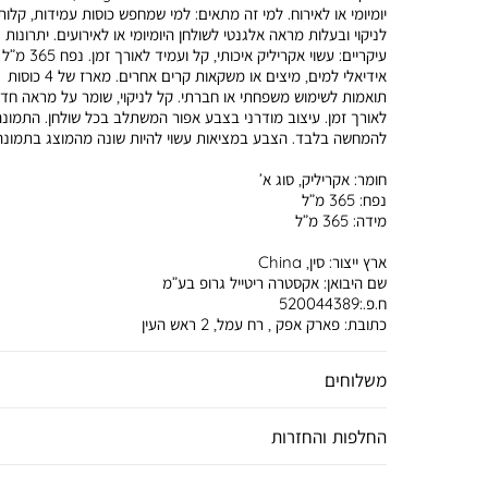
יומיומי או לאירוח. למי זה מתאים: למי שמחפש כוסות עמידות, קלות
לניקוי ובעלות מראה אלגנטי לשולחן היומיומי או לאירועים. יתרונות
עיקריים: עשוי אקריליק איכותי, קל ועמיד לאורך זמן. נפח 365 מ”ל
אידיאלי למים, מיצים או משקאות קרים אחרים. מארז של 4 כוסות
תואמות לשימוש משפחתי או חברתי. קל לניקוי, שומר על מראה חד
לאורך זמן. עיצוב מודרני בצבע אפור המשתלב בכל שולחן. התמונ
להמחשה בלבד. הצבע במציאות עשוי להיות שונה מהמוצג בתמונה
חומר:
אקריליק, סוג א’
נפח:
365 מ”ל
מידה:
365 מ”ל
ארץ ייצור:
סין, China
שם היבואן:
אקסטרה ריטייל גרופ בע”מ
ח.פ.:520044389
כתובת:
פארק אפק , רח עמל, 2 ראש העין
משלוחים
החלפות והחזרות