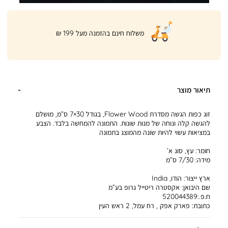
|
משלוח חינם בהזמנה מעל 199 ₪
product
page
shipping
banner
(32)
תיאור מוצר
זוג כפות הגשה מסדרת Flower Wood, בגודל 30×7 ס”מ, מושלם
להגשה קלה ונוחה של מנות שונות. התמונה להמחשה בלבד. הצבע
במציאות עשוי להיות שונה מהמוצג בתמונה
חומר:
עץ, סוג א’
מידה:
7/30 ס”מ
ארץ ייצור:
הודו, India
שם היבואן:
אקסטרה ריטייל גרופ בע”מ
ח.פ.:520044389
כתובת:
פארק אפק , רח עמל, 2 ראש העין