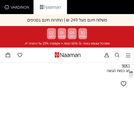
Vardinon
Naaman
משלוח חינם מעל 249 ₪ | החזרות חינם בסניפים
02
01
05
29
פסטיבל אוגוסט באתר 🥳 50% הנחה + אקסטרה 25% על היתרה! 🎉
ראשי
זוג כפות הגשה