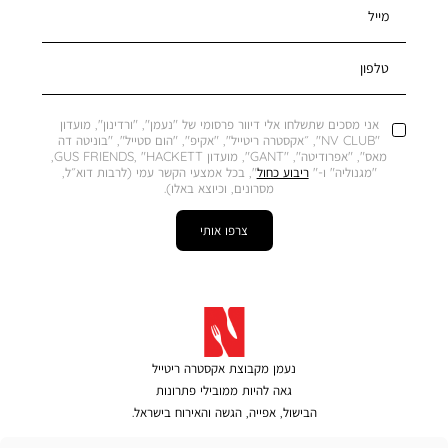
מייל
טלפון
אני מסכים שתשלחו אלי דיוור פרסומי של "נעמן", "ורדינון", מועדון
"NV CLUB", ״אקסטרה ריטייל", "אקיפ", "הום סטייל", "בוניטה דה
מאס", "אפרודיטה", "GANT", מועדון GUS FRIENDS, "HACKETT,
"מגנוליה" ו-"
ריבוע כחול
", בכל אמצעי הקשר עמי (לרבות דוא״ל,
מסרונים, וכיוצא באלו).
צרפו אותי
נעמן מקבוצת אקסטרה ריטייל
גאה להיות ממובילי פתרונות
הבישול, אפייה, הגשה והאירוח בישראל.