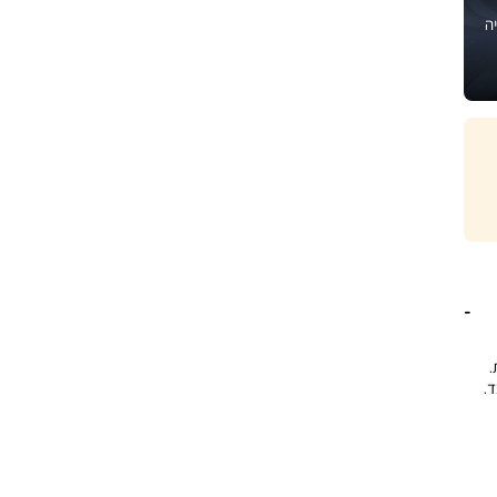
ה
ת.
.