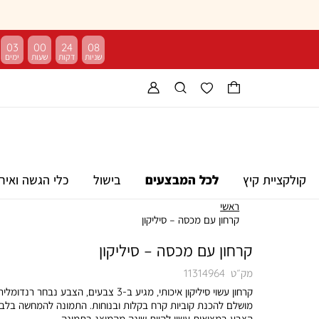
03
00
24
08
קולקציית קיץ
לכל המבצעים
בישול
כלי הגשה ואיר
ראשי
קרחון עם מכסה – סיליקון
קרחון עם מכסה – סיליקון
מק״ט
11314964
קרחון עשוי סיליקון איכותי, מגיע ב-3 צבעים, הצבע נבחר רנדומלי
מושלם להכנת קוביות קרח בקלות ובנוחות. התמונה להמחשה בלבד
הצבע במציאות עשוי להיות שונה מהמוצג בתמונה