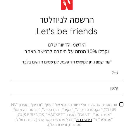
הרשמה לניוזלטר
Let's be friends
הירשמו לדיוור שלנו
וקבלו
10% הנחה
על היתרה לרכישה באתר
*קוד קופון ניתן למימוש חד פעמי, לנרשמים חדשים בלבד
מייל
טלפון
אני מסכים שתשלחו אלי דיוור פרסומי של "נעמן", "ורדינון", מועדון "NV
CLUB", ״אקסטרה ריטייל", "אקיפ", "הום סטייל", "בוניטה דה מאס",
"אפרודיטה", "GANT", מועדון GUS FRIENDS, "HACKETT,
"מגנוליה" ו-"
ריבוע כחול
", בכל אמצעי הקשר עמי (לרבות דוא״ל,
מסרונים, וכיוצא באלו).