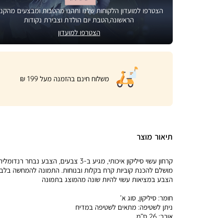
הצטרפו למועדון הלקוחות שלנו ותהנו מהטבות ומבצעים מהקני
הראשונה,הטבת יום הולדת וצבירת נקודות
הצטרפו למועדון
|
משלוח חינם בהזמנה מעל 199 ₪
product
page
shipping
banner
(32)
תיאור מוצר
קרחון עשוי סיליקון איכותי, מגיע ב-3 צבעים, הצבע נבחר רנדומלי
מושלם להכנת קוביות קרח בקלות ובנוחות. התמונה להמחשה בלבד
הצבע במציאות עשוי להיות שונה מהמוצג בתמונה
חומר:
סיליקון, סוג א’
ניתן לשטיפה:
מתאים לשטיפה במדיח
אורך:
26 ס”מ