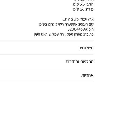
רוחב:
3.5 ס”מ
מידה:
26 ס”מ
ארץ ייצור:
סין, China
שם היבואן:
אקסטרה ריטייל גרופ בע”מ
ח.פ.:520044389
כתובת:
פארק אפק , רח עמל, 2 ראש העין
משלוחים
החלפות והחזרות
אחריות