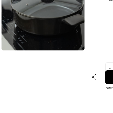
ל
SOF מספקות אחיזה
 מחום. ציפוי הנון-סטיק ידידותי לסביבה, ללא PFAS,
שחור
. מידות הסוטאז’ הן קוטר 28 ס”מ, גובה 12.9 ס”מ ונפח 7.1 ליטר.
יזור