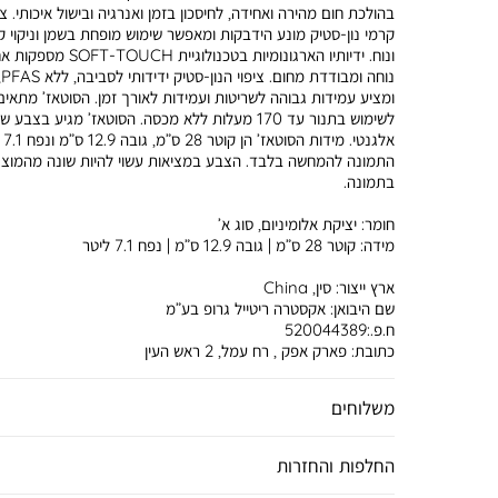
בהולכת חום מהירה ואחידה, לחיסכון בזמן ואנרגיה ובישול איכותי. צי
קרמי נון-סטיק מונע הידבקות ומאפשר שימוש מופחת בשמן וניקוי ק
ונוח. ידיותיו הארגונומיות בטכנולוגיית T-TOUCH
נוחה ומבודדת
ומציע עמידות גבוהה לשריטות ועמידות לאורך זמן. הסוטאז’ מתאים
לשימוש בתנור עד 170 מעלות ללא מכסה. הסוטאז’ מגיע בצבע 
אלגנטי
התמונה להמחשה בלבד. הצבע במציאות עשוי להיות שונה מהמוצג
בתמונה.
חומר:
יציקת אלומיניום, סוג א’
מידה:
קוטר 28 ס”מ | גובה 12.9 ס”מ | נפח 7.1 ליטר
ארץ ייצור:
סין, China
שם היבואן:
אקסטרה ריטייל גרופ בע”מ
ח.פ.:520044389
כתובת:
פארק אפק , רח עמל, 2 ראש העין
משלוחים
החלפות והחזרות