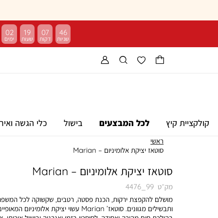
02
19
07
46
קולקציית קיץ
לכל המבצעים
בישול
כלי הגשה ואיר
ראשי
סוטאז יציקת אלומיניום – Marian
סוטאז יציקת אלומיניום – Marian
מק״ט
4476_99
מושלם להקפצת ירקות, הכנת פסטה, רטבים, שקשוקה לכל המשפ
ותבשילים מגוונים. סוטאז’ Marian עשוי יציקת אלומיניום המאופי
בהולכת חום מהירה ואחידה, לחיסכון בזמן ואנרגיה ובישול איכותי. צי