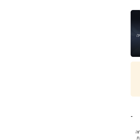
ה
חה
ינת