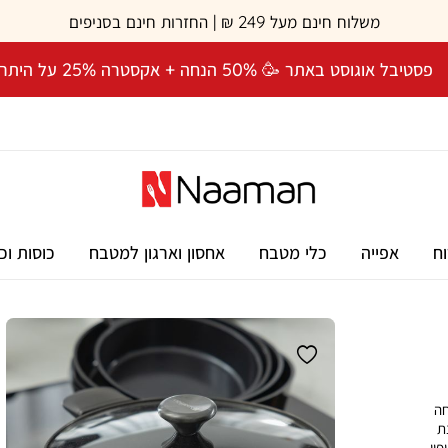
משלוח חינם מעל 249 ₪ | החזרות חינם בסניפים
פסטיבל אוגוסט באתר 🥳 50% הנחה + אקסטרה 25% על היתרה! 🎉
וח
אפייה
כלי מטבח
אחסון וארגון למטבח
כוסות וכ
חה
ינת
פוי