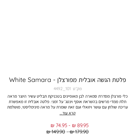
פלטת הגשה אובלית מפורצלן - White Samara
מק״ט
4492_101
כלי פורצלן מסדרת סמארה לבן מאופיינים בטכניקת תבליט עשיר היוצר מראה
תלת ממדי מרשים בהשראת אוסף וינטג’ על זמני. פלטה אובלית זו מאפשרת
עריכת שולחן עם עושר ויזואלי ועם זאת שומרת על מראה מינימליסטי, מושלמת
להגשת מנות עיקריות, מגוון סלטים טריים, פשטידות ומאפים מיוחדים. היא תחמיא
קרא עוד...
לשולחן האירוח בהעמדה חגיגית וגם בשימוש יומיומי, וניתן לשלב אותה עם כלים
פשוטים רב עונתיים לבנים או בחיבורים ורסטיליים לכלים שכבר קיימים בבית.
From
To
74.95 ₪
89.95 ₪
מידות הפלטה הן 24 ס”מ רוחב ו-36 ס”מ אורך, והיא מגיעה בצבע לבן קלאסי.
Regular
Regular
149.90 ₪
179.90 ₪
התמונה להמחשה בלבד. הצבע במציאות עשוי להיות שונה מהמוצג בתמונה.