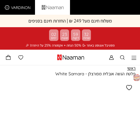
Vardinon
Naaman
משלוח חינם מעל 249 ₪ | החזרות חינם בסניפים
02
23
59
32
פסטיבל אוגוסט באתר 🥳 50% הנחה + אקסטרה 25% על היתרה! 🎉
ראשי
פלטת הגשה אובלית מפורצלן - White Samara