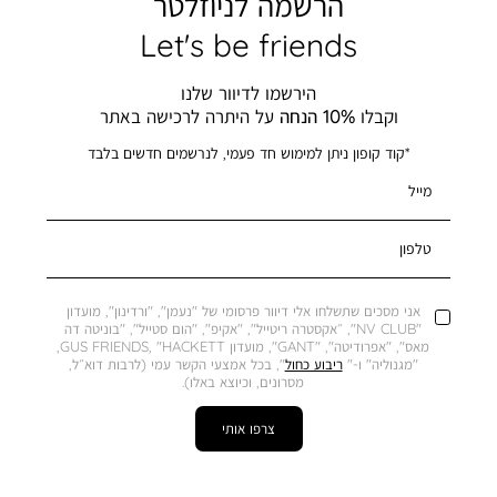
הרשמה לניוזלטר
Let's be friends
הירשמו לדיוור שלנו
וקבלו
10% הנחה
על היתרה לרכישה באתר
*קוד קופון ניתן למימוש חד פעמי, לנרשמים חדשים בלבד
מייל
טלפון
אני מסכים שתשלחו אלי דיוור פרסומי של "נעמן", "ורדינון", מועדון
"NV CLUB", ״אקסטרה ריטייל", "אקיפ", "הום סטייל", "בוניטה דה
מאס", "אפרודיטה", "GANT", מועדון GUS FRIENDS, "HACKETT,
"מגנוליה" ו-"
ריבוע כחול
", בכל אמצעי הקשר עמי (לרבות דוא״ל,
מסרונים, וכיוצא באלו).
צרפו אותי