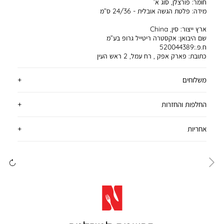
חומר:
פורצלן, סוג א’
מידה:
פלטת הגשה אובלית - 24/36 ס”מ
ארץ ייצור:
סין, China
שם היבואן:
אקסטרה ריטייל גרופ בע”מ
ח.פ.:520044389
כתובת:
פארק אפק , רח עמל, 2 ראש העין
משלוחים
החלפות והחזרות
אחריות
ימינה
שמ