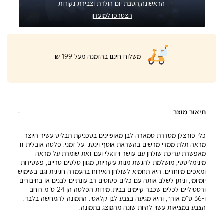
הראשונה,הטבת יום הולדת וצבירת נקודות
הצטרפו למועדון
|
משלוח חינם בהזמנה מעל 199 ₪
product
page
shipping
banner
(32)
תיאור מוצר
כלי פורצלן מסדרת סמארה לבן מאופיינים בטכניקת תבליט עשיר היוצר
מראה תלת ממדי מרשים בהשראת אוסף וינטג’ על זמני. פלטה אובלית זו
מאפשרת עריכת שולחן עם עושר ויזואלי ועם זאת שומרת על מראה
מינימליסטי, מושלמת להגשת מנות עיקריות, מגוון סלטים טריים, פשטידות
ומאפים מיוחדים. היא תחמיא לשולחן האירוח בהעמדה חגיגית וגם בשימוש
יומיומי, וניתן לשלב אותה עם כלים פשוטים רב עונתיים לבנים או בחיבורים
ורסטיליים לכלים שכבר קיימים בבית. מידות הפלטה הן 24 ס”מ רוחב
ו-36 ס”מ אורך, והיא מגיעה בצבע לבן קלאסי. התמונה להמחשה בלבד.
הצבע במציאות עשוי להיות שונה מהמוצג בתמונה.