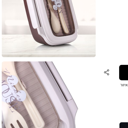
וחד
לבית
שה
יזור