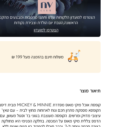
הצטרפו למועדון הלקוחות שלנו ותהנו מהטבות ומבצעים מהקני
הראשונה,הטבת יום הולדת וצבירת נקודות
הצטרפו למועדון
|
משלוח חינם בהזמנה מעל 199 ₪
product
page
shipping
banner
(32)
תיאור מוצר
קופסת אוכל מיקי מאוס מסדרת MICKEY & MINNIE מבית 
הקופסא מספקת פתרון חכם ונוח לארוחות מחוץ לבית – עם טאץ’
עיצובי מדויק ומרשים. הקופסה מעוצבת בגווני בז’ וסגול מעושן, עם
הדפס צללית מיקי מאוס על המכסה. בחלקה הפנימי היא מחולקת
בצורה חכמה ונוחה ל-2, ובכך תוכלו להפריד בין מנות שונות ללא