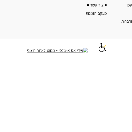
◾️ צור קשר ◾️
מעקב הזמנות
וחברות