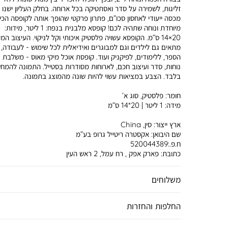
זליגות, לשמירה על סדר ואסתטיקה בכל ארוחה. בחלק העליון ישנו
מכסה ייעודי לאחסון סכו”ם, פתרון פרקטי שהופך אותה לקופסה הכי
מיוחדת ונוחה שתהיה לכם! קופסא מלבנית בנפח: 1 ליטר, מידות:
20×14 ס”מ. הקופסא עשויה פלסטיק איכותי וקל לניקוי. העיצוב המי
מתאים גם לילדים וגם למבוגרים ואידיאלית לכל שימוש - לעבודה, 
הספר, ללימודים, לפיקניק ועוד. קופסת אוכל מיקי מאוס - משלבת
נוחות, סדר ועיצוב חכם, לארוחות מסודרות בסטייל. התמונה להמח
בלבד. הצבע במציאות עשוי להיות שונה מהמוצג בתמונה.
חומר:
פלסטיק, סוג א’
מידה:
1 ליטר | 20*14 ס”מ
ארץ ייצור:
סין, China
שם היבואן:
אקסטרה ריטייל גרופ בע”מ
ח.פ.:520044389
כתובת:
פארק אפק , רח עמל, 2 ראש העין
משלוחים
החלפות והחזרות