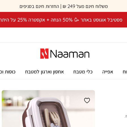
משלוח חינם מעל 249 ₪ | החזרות חינם בסניפים
פסטיבל אוגוסט באתר 🥳 50% הנחה + אקסטרה 25% על היתרה! 🎉
וח
אפייה
כלי מטבח
אחסון וארגון למטבח
כוסות וכ
דיסני.