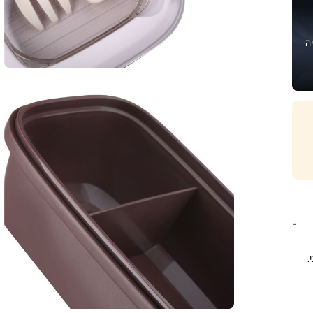
ה
דיסני.