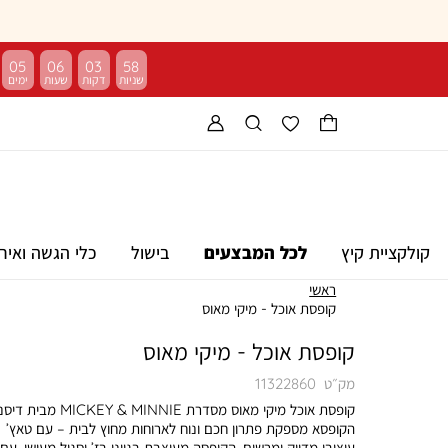
05
06
03
57
קולקציית קיץ
לכל המבצעים
בישול
כלי הגשה ואיר
ראשי
קופסת אוכל - מיקי מאוס
קופסת אוכל - מיקי מאוס
מק״ט
11322860
קופסת אוכל מיקי מאוס מסדרת MICKEY & MINNIE מבית 
הקופסא מספקת פתרון חכם ונוח לארוחות מחוץ לבית – עם טאץ’
עיצובי מדויק ומרשים. הקופסה מעוצבת בגווני בז’ וסגול מעושן, עם