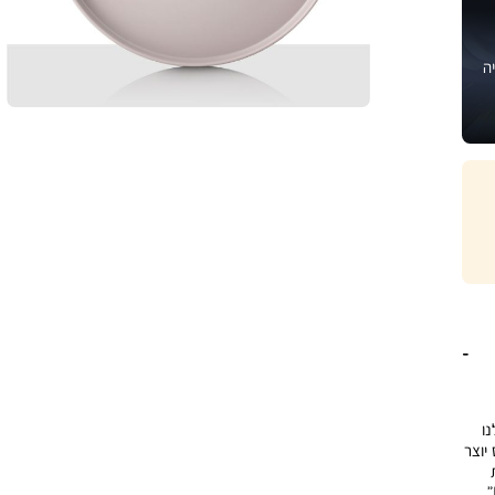
ה
נו
יוצר
בגווני בז’ וסגלגל-חום מעושן, ובמרכזה כיתוב ”MICKEY MOUSE”,