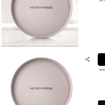
בגווני בז’ וסגלגל-חום מעושן, ובמרכזה כיתוב ”MICKEY MOUSE”,
 המתאים
ורה
ומי
ם
וגל.
יזור