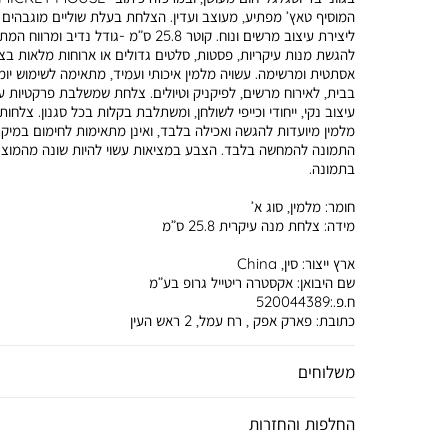
המוסיף טאץ’ מפתיע, מעוצב ועדין. הצלחת בעלת שוליים מוגבהים
ליצירת עיצוב מרשים ונוח. קוטר 25.8 ס”מ -גודל נדיב ומרווח
להגשת מנות עיקריות, פסטות, סלטים גדולים או ארוחות מלאות בצ
אסתטית ומרשימה. עשויה מלמין איכותי ועמיד, מתאימה לשימוש יומי
בבית, לאירוח מרשים, לפיקניק וטיולים. צלחת שמשלבת פרקטיות ע
עיצוב נקי, ייחודי וכייפי לשולחן, ומשתלבת בקלות בכל סגנון. צלחות
מלמין מיועדות להגשה ואכילה בלבד, ואינן מתאימות לחימום במיקר
התמונה להמחשה בלבד. הצבע במציאות עשוי להיות שונה מהמוצג
בתמונה.
חומר:
מלמין, סוג א’
מידה:
צלחת מנה עיקרית 25.8 ס”מ
ארץ ייצור:
סין, China
שם היבואן:
אקסטרה ריטייל גרופ בע”מ
ח.פ.:520044389
כתובת:
פארק אפק , רח עמל, 2 ראש העין
משלוחים
החלפות והחזרות