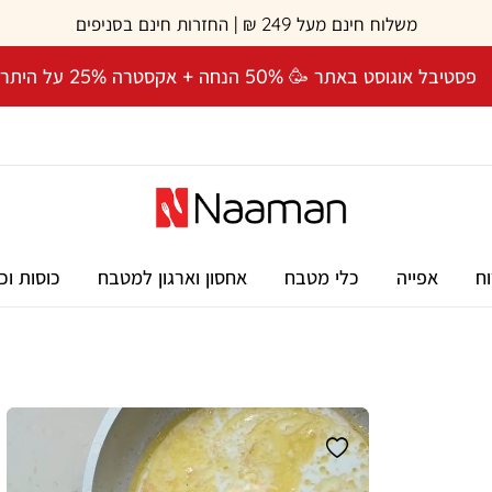
משלוח חינם מעל 249 ₪ | החזרות חינם בסניפים
פסטיבל אוגוסט באתר 🥳 50% הנחה + אקסטרה 25% על היתרה! 🎉
וח
אפייה
כלי מטבח
אחסון וארגון למטבח
כוסות וכ