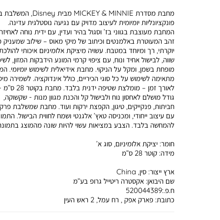
מחבת מסדרת MICKEY & MINNIE מבית Disney, המשל
פונקציונליות יומיומית לעיצוב מדויק עם נגיעה נוסטלגית עדינה.
המחבת מעוצבת בגווני בז’ וסגול בהיר ועדין, עם ידית נוחה לאחיזה 
זהב המעוטרת באלמנטים וכיתוב של מיקי מאוס – שילוב שמעניק 
יוקרתי, רך ומיוחד במטבח. עשויה מיציקת אלומיניום איכותי להולכת
שווה, לבישול אחיד ונוח, עם ציפוי קרמי המונע הידבקות המזון, לשי
מופחת בשמן, ומקל על הניקוי. מחבת אידיאלית לשימוש יומיומי. ה
מתאימה לשימוש על כל סוגי הכיריים, כולל אינדוקציה. לשמירה מי
לאורך זמן – מומלצת שטיפה ידנית בלבד. מחבת בקוטר 28 
גודל מושלם לאחסון נוח ולבישול קל והכנת מגוון מנות - שקשוקה,
חביתות, פנקייקים, טיגון, הקפצת ירקות ועוד. מחבת שמשלבת פרקט
עם עיצוב ייחודי, ומכניסה טאץ’ אלגנטי ושמח לחווית הבישול. התמו
להמחשה בלבד. הצבע במציאות עשוי להיות שונה מהמוצג בתמונה
חומר:
יציקת אלומיניום, סוג א’
מידה:
קוטר 28 ס”מ
ארץ ייצור:
סין, China
שם היבואן:
אקסטרה ריטייל גרופ בע”מ
ח.פ.:520044389
כתובת:
פארק אפק , רח עמל, 2 ראש העין