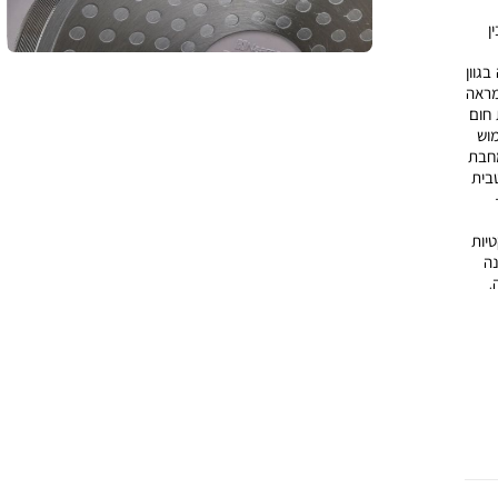
בת בין
בגוון
מראה
 חום
מוש
מחבת
טבית
ס”מ -
יות
נה
.