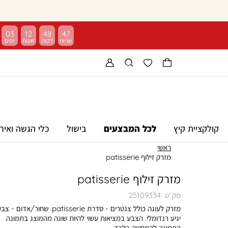
03
12
48
46
קולקציית קיץ
לכל המבצעים
בישול
כלי הגשה ואיר
ראשי
מזרק זילוף patisserie
מזרק זילוף patisserie
מק״ט
25109334
מזרק לעוגה כולל צנטרים - סדרת patisserie. שחור/אדום - 
יגיע רנדומלי. הצבע במציאות עשוי להיות שונה מהמוצג בתמונה.
התמונה להמחשה בלבד.