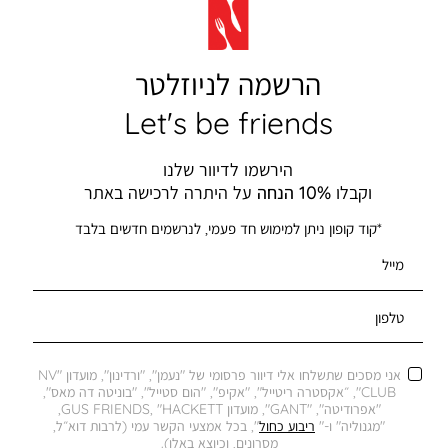
הרשמה לניוזלטר
Let's be friends
הירשמו לדיוור שלנו
וקבלו
10% הנחה
על היתרה לרכישה באתר
*קוד קופון ניתן למימוש חד פעמי, לנרשמים חדשים בלבד
מייל
טלפון
אני מסכים שתשלחו אלי דיוור פרסומי של "נעמן", "ורדינון", מועדון "NV
CLUB", ״אקסטרה ריטייל", "אקיפ", "הום סטייל", "בוניטה דה מאס",
"אפרודיטה", "GANT", מועדון GUS FRIENDS, "HACKETT,
"מגנוליה" ו-"
ריבוע כחול
", בכל אמצעי הקשר עמי (לרבות דוא״ל,
מסרונים, וכיוצא באלו).