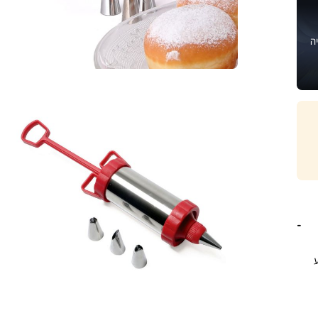
ה
צבע