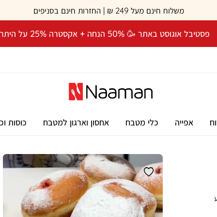
משלוח חינם מעל 249 ₪ | החזרות חינם בסניפים
פסטיבל אוגוסט באתר 🥳 50% הנחה + אקסטרה 25% על היתרה! 🎉
וח
אפייה
כלי מטבח
אחסון וארגון למטבח
כוסות וכ
צבע