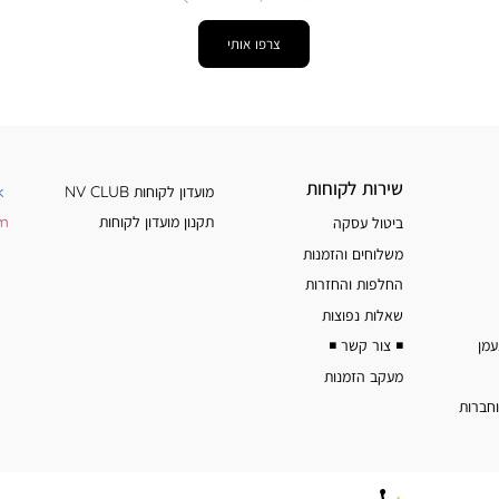
צרפו אותי
שירות
מידע
שירות לקוחות
מועדון לקוחות NV CLUB
k
לקוחות
נוסף
תקנון מועדון לקוחות
am
ביטול עסקה
משלוחים והזמנות
החלפות והחזרות
שאלות נפוצות
◾️ צור קשר ◾️
מעקב הזמנות
וחברות