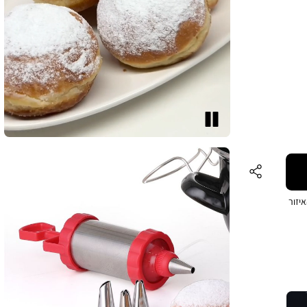
עצור
יזור