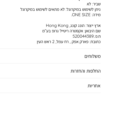
שביר:
לא
ניתן לשימוש במיקרוגל:
לא מתאים לשימוש במיקרוגל
מידה:
ONE SIZE.
ארץ ייצור:
הונג קונג, Hong Kong
שם היבואן:
אקסטרה ריטייל גרופ בע”מ
ח.פ.:520044389
כתובת:
פארק אפק , רח עמל, 2 ראש העין
משלוחים
החלפות והחזרות
אחריות