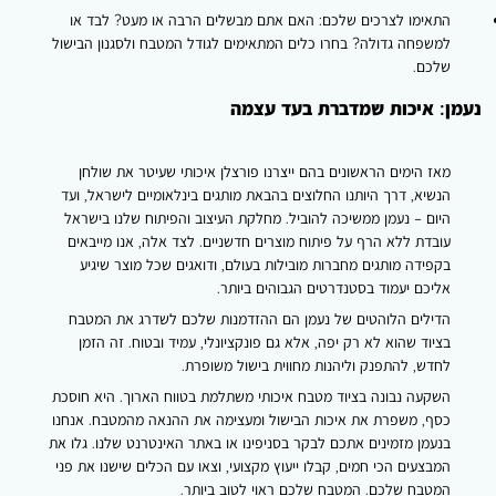
תאימו לצרכים שלכם: האם אתם מבשלים הרבה או מעט? לבד או
משפחה גדולה? בחרו כלים המתאימים לגודל המטבח ולסגנון הבישול
לכם.
: איכות שמדברת בעד עצמה
אז הימים הראשונים בהם ייצרנו פורצלן איכותי שעיטר את שולחן
נשיא, דרך היותנו החלוצים בהבאת מותגים בינלאומיים לישראל, ועד
יום – נעמן ממשיכה להוביל. מחלקת העיצוב והפיתוח שלנו בישראל
ובדת ללא הרף על פיתוח מוצרים חדשניים. לצד אלה, אנו מייבאים
קפידה מותגים מחברות מובילות בעולם, ודואגים שכל מוצר שיגיע
ליכם יעמוד בסטנדרטים הגבוהים ביותר.
דילים הלוהטים של נעמן הם ההזדמנות שלכם לשדרג את המטבח
ציוד שהוא לא רק יפה, אלא גם פונקציונלי, עמיד ובטוח. זה הזמן
חדש, להתפנק וליהנות מחווית בישול משופרת.
שקעה נבונה בציוד מטבח איכותי משתלמת בטווח הארוך. היא חוסכת
סף, משפרת את איכות הבישול ומעצימה את ההנאה מהמטבח. אנחנו
נעמן מזמינים אתכם לבקר בסניפינו או באתר האינטרנט שלנו. גלו את
מבצעים הכי חמים, קבלו ייעוץ מקצועי, וצאו עם הכלים שישנו את פני
מטבח שלכם. המטבח שלכם ראוי לטוב ביותר.