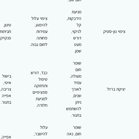
מניעת
הידבקות,
ציפוי עלול
קל
להיפגע,
טיגון,
ציפוי נון-סטיק
לניקוי,
עמידות
חביתות,
דורש
פחותה
פנקייקים.
מעט
לחום גבוה.
שמן.
שומר
חום
כבד, דורש
מעולה,
בישול
טיפול
עמיד
איטי,
ותחזוקה
יציקת ברזל
לאורך
צריבה,
ספציפיים
שנים,
אפייה
למניעת
ניתן
בתנור.
חלודה.
להשתמש
בתנור.
שומר
עלול
חום, נאה
להישבר,
אפייה,