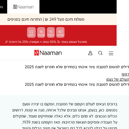
Vardinon
Naaman
משלוח חינם מעל 249 ₪ | החזרות חינם בסניפים
02
16
15
40
פסטיבל אוגוסט באתר 🥳 50% הנחה + אקסטרה 25% על היתרה! 🎉
הטים למטבח: ציוד איכותי במחירים שלא חוזרים לשנת 2025
י
העולם
 נעמן
של
דילים
הטים למטבח: ציוד איכותי במחירים שלא חוזרים לשנת 2025
נעמן
לוהטים
למטבח:
ציוד
רוכים הבאים לעולם הקסום של המטבח, המקום בו יצירה וטעם
איכותי
במחירים
פגשים. כאן, בנעמן, אנחנו מבינים שלכל ארוחה, מנה או קינוח, דרושים
שלא
כלים הנכונים. לא סתם כלים, אלא כאלה שמחזיקים מעמד, שמקילים
חוזרים
על העבודה ומפיקים תוצאות מרהיבות. מאז הקמתנו בשנת 1939,
לשנת
רטנו על דגלנו להביא לכל בית בישראל את מיטב הכלים והציוד.