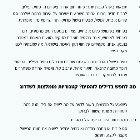
וצאות בישול טובות יותר: פיזור חום אחיד, ציפויים נון-סטיק יעילים,
הבים חדים ונוחות אחיזה משפיעים ישירות על איכות המנות שלכם. סט
ירים איכותי, למשל, מבטיח בישול מדויק יותר ושריפת מזון מופחתת.
טיחות בשימוש: כלים איכותיים עומדים בסטנדרטים מחמירים. הם
טוחים לשימוש, אינם פולטים חומרים מזיקים ומונעים תאונות במטבח.
נעמן, אנחנו מקפידים על תווי תקן לאיכות בישראל, מה שמבטיח לכם
קט נפשי.
ווית בישול מהנה יותר: כשאתם עובדים עם כלים נוחים ויעילים, הבישול
ופך מחובה להנאה. חיתוך מהיר, ערבוב קל, ואפייה אחידה משחררים
תכם להתמקד ביצירה ובטעמים.
חפש בדילים לוהטים? קטגוריות מומלצות לשדרוג
שמגיע גל מבצעים, חשוב לדעת על מה לשים את היד. הנה כמה
טגוריות מפתח ששווה לבדוק:
 ומחבתות: הלב הפועם של המטבח
ט סירים או מחבת בודדת ואיכותית יכולים לשנות את חווית הבישול
קצה לקצה. חפשו: