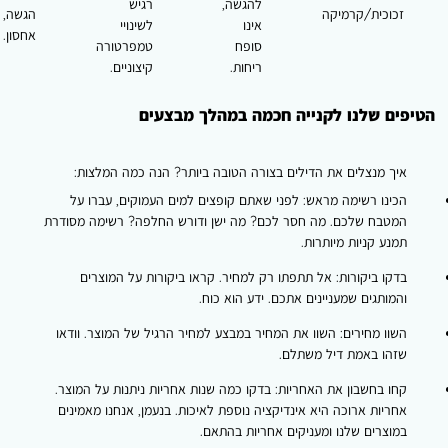
להגשה,
רגיש
זכוכית/קרמיקה
הגשה,
אינו
לשינויי
אחסון.
סופח
טמפרטורה
ריחות.
קיצוניים.
ים שלנו לקנייה חכמה במהלך מבצעים
יך מנצלים את הדילים בצורה הטובה ביותר? הנה כמה המלצות:
כינו רשימה מראש: לפני שאתם קופצים למים העמוקים, עברו על
מטבח שלכם. מה חסר לכם? מה ישן ודורש החלפה? רשימה מסודרת
מנע קניות מיותרות.
דקו ביקורות: אל תתפתו רק למחיר. קראו ביקורות על המוצרים
המותגים שמעניינים אתכם. ידע הוא כוח.
שוו מחירים: השוו את המחיר במבצע למחיר הרגיל של המוצר. וודאו
זהו באמת דיל משתלם.
חו בחשבון את האחריות: בדקו כמה שנות אחריות ניתנות על המוצר.
חריות ארוכה היא אינדיקציה נוספת לאיכות. בנעמן, אנחנו מאמינים
מוצרים שלנו ומעניקים אחריות בהתאם.