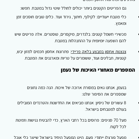
ם הפריטים הקטנים ביותר יכולים לחולל שינוי גדול במטבח. חפשו:
לי מטבח ייעודיים: לקילוף, חיתוך, גירוד ועוד. כלים טובים חוסכים זמן
מאמץ.
כשירי חשמל קטנים: בלנדרים, מיקסרים, טוסטרים. אלה פריטים שיש
הם השפעה יומיומית על ההתנהלות במטבח.
נצנות אחסון במבצע בלאק פריידי
: פתרונות אחסון חכמים למזון יבש,
טניות, תבלינים ועוד, ששומרים על טריות ומארגנים את המטבח.
רים מאחורי האיכות של נעמן
נעמן, אנחנו גאים במסורת ארוכה של איכות. הנה כמה נתונים
מספרים את הסיפור שלנו:
8 עשורים של ניסיון: אנחנו מביאים את החדשנות והטרנדים המובילים
עולם למטבחים בישראל.
מעל 70 סניפים: פרוסים בכל רחבי הארץ, כדי להבטיח נגישות וזמינות
כל לקוח.
פעל פורצלן ייחודי: פעם, היינו המפעל היחיד בישראל שייצר כלי אוכל