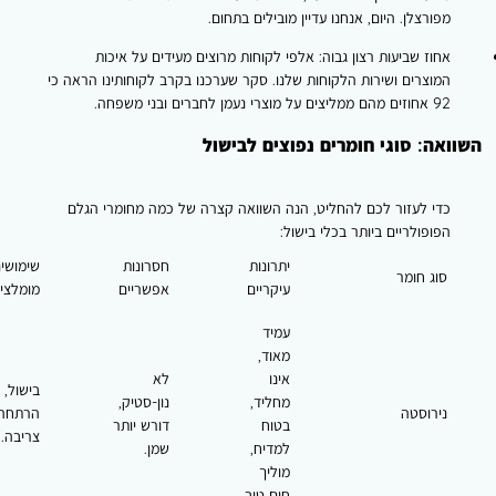
פורצלן. היום, אנחנו עדיין מובילים בתחום.
חוז שביעות רצון גבוה: אלפי לקוחות מרוצים מעידים על איכות
מוצרים ושירות הלקוחות שלנו. סקר שערכנו בקרב לקוחותינו הראה כי
זים מהם ממליצים על מוצרי נעמן לחברים ובני משפחה.
אה: סוגי חומרים נפוצים לבישול
די לעזור לכם להחליט, הנה השוואה קצרה של כמה מחומרי הגלם
פופולריים ביותר בכלי בישול:
יתרונות
חסרונות
שימושים
סוג חומר
עיקריים
אפשריים
מומלצים
עמיד
מאוד,
אינו
לא
בישול,
מחליד,
נון-סטיק,
נירוסטה
הרתחה,
בטוח
דורש יותר
צריבה.
למדיח,
שמן.
מוליך
חום טוב.