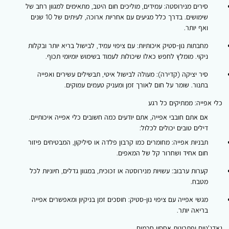
ירים מנירוסטה: עמידים, מוליכים חום היטב, מתאימים למגוון רחב של
שימושים. בדרך כלל מגיעים עם אחריות ארוכה, לעיתים של 10 שנים
אף יותר.
חבתות נון-סטיק איכותיות: עם ציפוי עמיד, לבישול בריא יותר ובקלות
יקוי. מומלץ לחפש כאלו שיכולות לעמוד בשימוש יומיומי תכוף.
יר יציקה (קדירה): מעולה לבישול איטי, תבשילים עשירים ואפייה
תנור. שומר על חום לאורך זמן ומעניק טעמים עמוקים.
ייה: ממתיקים כל רגע
ם אתם חובבי אפייה, אתם יודעים כמה חשובים כלי אפייה איכותיים.
ילים טובים יכולים לכלול:
בניות אפייה: מחומרים כמו קרבון פלדה או סיליקון, המבטיחים פיזור
ום אחיד ושחרור קל של המאפים.
ערות ערבוב: עשויות מנירוסטה או זכוכית, במגוון גדלים, חיוניות לכל
טבח.
גשי אפייה עם ציפוי נון-סטיק: חוסכים זמן בניקיון ומאפשרים אפייה
ריאה יותר.
ים ופתרונות אחסון חכמים