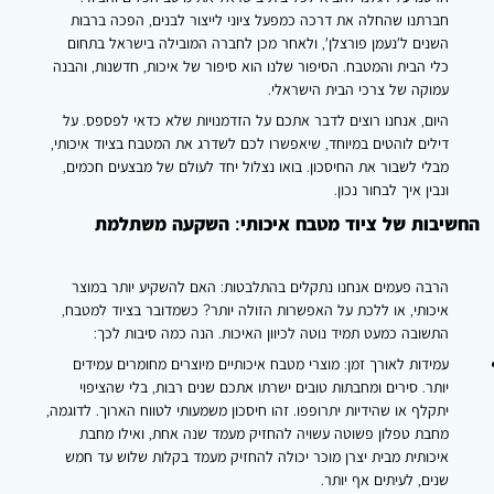
2025
ברתנו שהחלה את דרכה כמפעל ציוני לייצור לבנים, הפכה ברבות
שנים ל'נעמן פורצלן', ולאחר מכן לחברה המובילה בישראל בתחום
לי הבית והמטבח. הסיפור שלנו הוא סיפור של איכות, חדשנות, והבנה
מוקה של צרכי הבית הישראלי.
יום, אנחנו רוצים לדבר אתכם על הזדמנויות שלא כדאי לפספס. על
ילים לוהטים במיוחד, שיאפשרו לכם לשדרג את המטבח בציוד איכותי,
בלי לשבור את החיסכון. בואו נצלול יחד לעולם של מבצעים חכמים,
נבין איך לבחור נכון.
בות של ציוד מטבח איכותי: השקעה משתלמת
רבה פעמים אנחנו נתקלים בהתלבטות: האם להשקיע יותר במוצר
יכותי, או ללכת על האפשרות הזולה יותר? כשמדובר בציוד למטבח,
תשובה כמעט תמיד נוטה לכיוון האיכות. הנה כמה סיבות לכך:
מידות לאורך זמן: מוצרי מטבח איכותיים מיוצרים מחומרים עמידים
ותר. סירים ומחבתות טובים ישרתו אתכם שנים רבות, בלי שהציפוי
תקלף או שהידיות יתרופפו. זהו חיסכון משמעותי לטווח הארוך. לדוגמה,
חבת טפלון פשוטה עשויה להחזיק מעמד שנה אחת, ואילו מחבת
יכותית מבית יצרן מוכר יכולה להחזיק מעמד בקלות שלוש עד חמש
נים, לעיתים אף יותר.