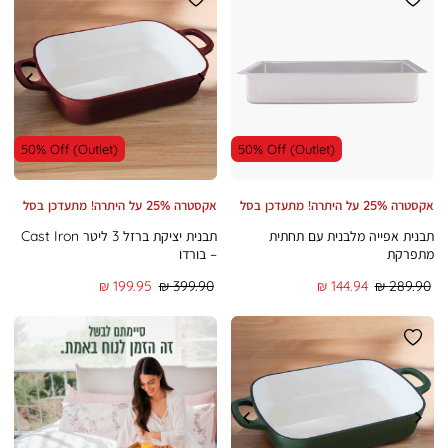
50% Off (Outlet)
50% Off (Outlet)
אקסטרה 25% על היתרה! מתעדכן בסל
אקסטרה 25% על היתרה! מתעדכן בסל
תבנית אפייה מלבנית עם תחתית
תבנית יציקת ברזל 3 ליטר Cast Iron
מתפרקת
– בורדו
מחיר
מחיר
מחיר
מחיר
199.95 ₪
399.90 ₪
144.94 ₪
289.90 ₪
רגיל
מוצר
רגיל
מוצר
|
|
אינפייג'
אינפייג'
נעמן
נעמן
-
-
מעבר
מעבר
לאתר
לאתר
ורדינון
ורדינון