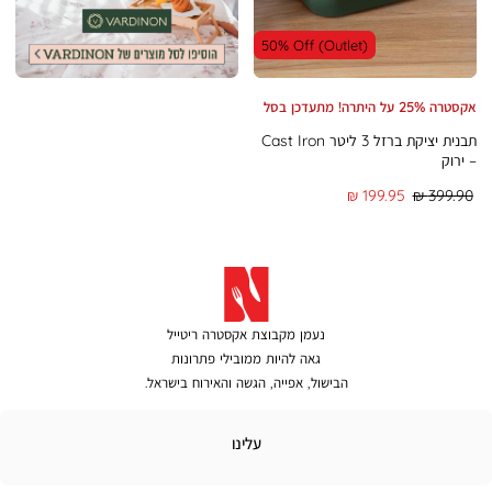
(105)
(105)
50% Off (Outlet)
אקסטרה 25% על היתרה! מתעדכן בסל
תבנית יציקת ברזל 3 ליטר Cast Iron
– ירוק
מחיר
מחיר
199.95 ₪
399.90 ₪
רגיל
מוצר
נעמן מקבוצת אקסטרה ריטייל
גאה להיות ממובילי פתרונות
הבישול, אפייה, הגשה והאירוח בישראל.
לינו
עלינו