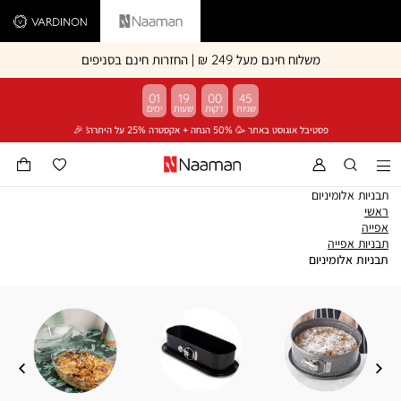
Vardinon
Naaman
משלוח חינם מעל 249 ₪ | החזרות חינם בסניפים
01
19
00
45
פסטיבל אוגוסט באתר 🥳 50% הנחה + אקסטרה 25% על היתרה! 🎉
תבניות אלומיניום
ראשי
ראשי
אפייה
אפייה
תבניות
תבניות אפייה
אפייה
תבניות
תבניות אלומיניום
אלומיניום