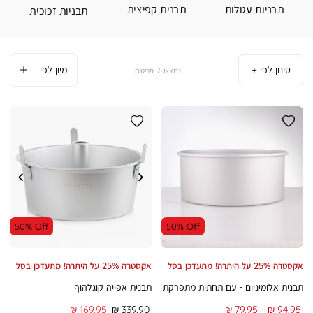
תבניות עגולות
תבנית קפיצית
תבניות זכוכית
סינון לפי
7
פריטים
50% Off
50% Off
אקסטרה 25% על היתרה! מתעדכן בסל
אקסטרה 25% על היתרה! מתעדכן בסל
תבנית אלומיניום - עם תחתית מתפרקת
תבנית אפייה קוגלהוף
To
From
מחיר
מחיר
169.95 ₪
339.90 ₪
79.95 ₪
94.95 ₪