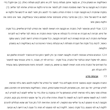
האפליקציה או המועדון וכיו"ב, או בקשר איתם, פעולות בניגוד לדין או ניסיון לבצע פעולות כאלה; (ג) אם יתקבל בידי
החברה ו/או הקבוצה צו של רשות מוסמכת המורה להן למסור את פרטי הלקוח או המידע אודותיו לצד שלישי; (ד)
במקרה שהחברה ו/או הקבוצה יסברו כי מסירת המידע נחוצה כדי למנוע נזק חמור לגופו או לרכושו של הלקוח או
לגופו או לרכושו של אחר; ו-(ה) אם מדובר במידע סטטיסטי אודות השימוש באתר ובאפליקציה, אשר אינו מזהה את
הלקוח באופן אישי.
1.2.3. מבלי לגרוע מהאמור לעיל, החברה או הקבוצה יהיו רשאיות למסור את המידע לצדדים שלישיים, בכל מקרה
של מיזוג חברות ו/או העברת או מכירת כל הבעלות או עיקרי מניות החברה או נכסיה לצד שלישי ו/או לחברות
שבשליטת החברה ו/או חברות קשורות ו/או לחברות הקבוצה, ככל שהעברת המידע דרושה לצורך ביצוע עסקה
כאמור, לרבות בכל מקרה של העברת הפעילות ו/או הבעלות באתרי האינטרנט ו/או באפליקציה ו/או במועדון
הלקוחות.
1.2.4. הנתונים והמידע שנמסרו לחברה ולקבוצה יישמרו אך ורק למשך הזמן הנדרש והסביר למטרות שלשמן הם
נאספו, לפי שיקול דעתה הבלעדי של החברה, ובכל מקרה - כנדרש לפי דין. מובהר, כי מידע אנונימי עשוי להישאר
על השרתים של החברה והיא תהא רשאית לעשות בו שימוש, בין השאר, למטרות ניתוח וסטטיסטיקה בהווה ובעתיד
ללא הגבלת זמן.
1.3.
אבטחת מידע
החברה והקבוצה ינקטו באמצעי זהירות מקובלים בכדי לשמור על המידע של הלקוח ולמנוע גישה בלתי מורשית
למידע שבידיהן. יחד עם זאת, אין באפשרותן להבטיח שמערכותיהן, האתר, האפליקציה והשירותים יהיו חסינים באופן
מוחלט מפני גישה בלתי מורשית למידע המאוחסן על ידה ובמקרה בו יעלה בידי צד שלישי לשבש ו/או להפריע ו/או
לחדור ו/או לעשות שימוש לרעה ו/או לעשות כל פעולה אחרת שלא כדין, על אף אמצעי הזהירות בהן נקטו, החברה,
הקבוצה ו/או מי מטעמן ו/או צד שלישי עמו התקשרו, לא תהינה אחראיות לכל נזק מכל סוג שהוא העלולים להיגרם
ללקוח ו/או למי מטעמו. בכל מקרה כאמור, ללקוח ו/או למי מטעמו לא תהיה כל טענה ו/או דרישה ו/או תביעה