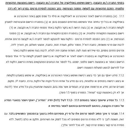
בסניפי החברה ו/או הקבוצה; רישום ושימוש באפליקציה של החברה ו/או הקבוצה; רישום באמצעות התקשרות
טלפונית; הסכם התקשרות עם לקוחות; מסמכי הצטרפות; כתב הסכמה למסירת פרטים; בפרט (אך לא רק):
1.1.1. (א) במסגרת הרישום לאתר האינטרנט או לאפליקציה או מילוי כל טופס מקוון באתר האינטרנט או
באפליקציה או בכל דף נחיתה אחר והשימוש בשירותים המוצעים בהם; או (ב) במסגרת הרישום וההצטרפות למועדון
לקוחות החברה ו/או הקבוצה; או (ג) בעת רכישה ו/או ביקור הלקוח באחד מסניפי החברה ו/או הקבוצה; או (ד)
רישום באמצעות התקשרות טלפונית; או (ה) במסגרת הסכם התקשרות עם החברה ו/או הקבוצה; או (ו) מסמכי
הצטרפות; או (ז) כתב הסכמה למסירת פרטים - הלקוח עשוי להתבקש למסור לחברה ו/או לקבוצה פרטים אודותיו,
לרבות שם פרטי ומשפחה, כתובת דוא"ל, מספר טלפון, תעודת זהות, כתובת, אמצעי תשלום, מין, תאריך לידה,
ופרטים מזהים נוספים, כפי שיידרשו מעת לעת. השדות שחובה יהיה למלא, לרבות בעת שימוש הלקוח באתר
האינטרנט או באפליקציה או במסגרת רישומו לאתר או לאפליקציה או ברישום למועדון לקוחות על ידי אחד מטפסי
הרישום כאמור או באמצעות רישום טלפוני, יסומנו. בלי למסור את הנתונים המתבקשים בשדות הרישום, הלקוח לא
יוכל להירשם לביצוע הפעולות הטעונות רישום.
1.1.2. מידע ייאסף גם תוך כדי ביצוע רכישות ושימוש באתרי האינטרנט או באפליקציה, או שימוש במועדון הלקוחות
או ביצוע רכישות בסניפים או טלפוניות, בינו גם מידע על אודות הרגלי הקניה של הלקוח, צרכיו, כתובת IP, מיקום,
מוצרים שרכש, מידע או פרסומת אותן קרא, העמודים אשר צפה בהם, ההצעות שהתעניין בהן וכל מידע אחר (לרבות
אך לא רק באמצעות קבצי "עוגיות", כמפורט בסעיף 1.5 מטה).
1.1.3.
כל המידע שייאסף כאמור בסעיפים 1.1.1. -1.1.2 לעיל
(להלן יחדיו: ״המידע״), ייאסף וישמר במאגרי המידע
של החברה והקבוצה, בהתאם למטרותיהם ובהתאם לאמור במדיניות זו
.
1.1.4.
מובהר כי אינך מחויב למסור פרטים אלו על פי דין, ומסירתם תלויה ברצונך ובהסכמתך החופשיים בלבד
. עם
זאת, תשומת ליבך כי ללא מסירת פרטים מסוימים לא נוכל לספק את השירותים, חלקם או כולם (למשל, ללא
מסירת פרטי קשר בטופס יצירת קשר, לא נוכל לחזור אליך).