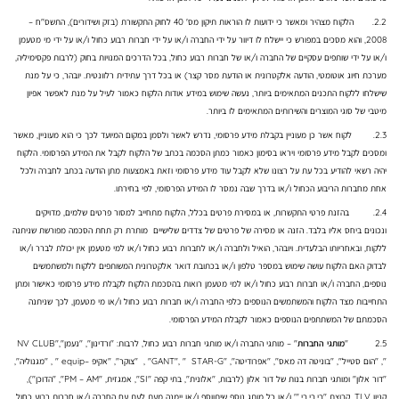
2.2. הלקוח מצהיר ומאשר כי ידועות לו הוראות תיקון מס' 40 לחוק התקשורת (בזק ושידורים), התשס"ח –
2008, והוא מסכים במפורש כי יישלח לו דיוור על ידי החברה ו/או על ידי חברות רבוע כחול ו/או על ידי מי מטעמן
ו/או על ידי שותפים עסקיים של החברה ו/או של חברות רבוע כחול, בכל הדרכים המנויות בחוק (לרבות פקסימיליה,
מערכת חיוג אוטומטי, הודעה אלקטרונית או הודעת מסר קצר) או בכל דרך עתידית רלוונטית. יובהר, כי על מנת
שישלחו ללקוח התכנים המתאימים ביותר, נעשה שימוש במידע אודות הלקוח כאמור לעיל על מנת לאפשר אפיון
מיטבי של סוגי המוצרים והשירותים המתאימים לו ביותר.
2.3. לקוח אשר כן מעוניין בקבלת מידע פרסומי, נדרש לאשר ולסמן במקום המיועד לכך כי הוא מעוניין, מאשר
ומסכים לקבל מידע פרסומי ויראו בסימון כאמור כמתן הסכמה בכתב של הלקוח לקבל את המידע הפרסומי. הלקוח
יהיה רשאי להודיע בכל עת על רצונו שלא לקבל עוד מידע פרסומי וזאת באמצעות מתן הודעה בכתב לחברה ולכל
אחת מחברות הריבוע הכחול ו/או בדרך שבה נמסר לו המידע הפרסומי, לפי בחירתו.
2.4. בהזנת פרטי התקשרות, או במסירת פרטים בכלל, הלקוח מתחייב למסור פרטים שלמים, מדויקים
ונכונים ביחס אליו בלבד. הזנה או מסירה של פרטים של צדדים שלישיים מותרת רק תחת הסכמה מפורשת שניתנה
ללקוח, ובאחריותו הבלעדית. ויובהר, הואיל ולחברה ו/או לחברות רבוע כחול ו/או למי מטעמן אין יכולת לברר ו/או
לבדוק האם הלקוח עושה שימוש במספר טלפון ו/או בכתובת דואר אלקטרונית המשותפים ללקוח ולמשתמשים
נוספים, החברה ו/או חברות רבוע כחול ו/או למי מטעמן רואות בהסכמת הלקוח לקבלת מידע פרסומי כאישור ומתן
התחייבות מצד הלקוח והמשתמשים הנוספים כלפי החברה ו/או חברות רבוע כחול ו/או מי מטעמן, לכך שניתנה
הסכמתם של המשתתפים הנוספים כאמור לקבלת המידע הפרסומי.
2.5 "
מותגי החברות
" – מותגי החברה ו/או מותגי חברות רבוע כחול, לרבות: "ורדינון", "נעמן","NV CLUB
", "הום סטייל", "בוניטה דה מאס", "אפרודיטה", "GANT", " STAR-G" , "צוקר", "אקיפ –equip " , "מגנוליה",
"דור אלון" ומותגי חברות בנות של דור אלון (לרבות, "אלונית", בתי קפה "SI", אמגזית, "PM – AM", "הדוכן"),
קניון TLV, קבוצת "בי.בי.בי."' ו/או כל מותג נוסף שיתווסף ו/או יימנה מעת לעת עם החברה ו/או חברות רבוע כחול