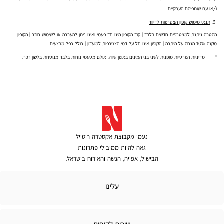
ו/או עם שותפיהם העסקיים.
3.
תנאי מימוש קופון הצטרפות לדיוור
ההטבה ניתנת למצטרפים חדשים בלבד | קוד הקופון הינו חד פעמי ואינו ניתן להעברה או לשימוש חוזר | הקופון
מקנה 10% הנחה על היתרה | הקופון אינו חל על דמי הצטרפות למועדון | כולל כפל מבצעים
* מדיניות הפרטיות מופנית לשני בני המינים באופן שווה, אולם מטעמי נוחות בלבד מנוסחת בלשון זכר.
נעמן מקבוצת אקסטרה ריטייל
גאה להיות ממובילי פתרונות
הבישול, אפייה, הגשה והאירוח בישראל.
לינו
עלינו
ירות