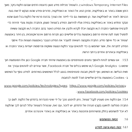
c:windows.Temporary Internet Files. ה'עוגיות' מכילות מידע מגוון כדוגמת הדפים שבהם הלקוח ביקר, משך
הזמן ששהה באתר או באפליקציה, מהיכן הגיע אל האתר או האפליקציה, מדורים ומידע שהוא מבקש לראות בעת
הכניסה לאתר או לאפליקציה ועוד. הן משמשות גם כדי לייתר את הצורך בהזנת פרטיו של הלקוח בכל פעם שהוא
מבקר מחדש באתר או באפליקציה במידה ועליו להירשם. המידע ב'עוגיות' מוצפן, והחברה נוקטת צעדי זהירות כדי
להבטיח שמחשבי החברה ו/או הקבוצה יוכלו לקרוא ולהבין את המידע האגור בהם. החברה ו/או הקבוצה עשויות
להפעיל מעת לעת שירותי פרסום באמצעות צדדים שלישיים כגון חברות פרסום אינטראקטיביות, בין היתר באמצעות
'עוגיות' או כלי איסוף מידע. החברה והקבוצה רשאיות להעביר את המידע הנצבר באמצעות העוגיות וכלי איסוף
המידע לחברות אלו, אשר ישתמשו בו כדי להתאים עבור הלקוח הצעות שיווקיות ופרסומות ייעודיות באתר החברה או
באפליקציה ובאתרים אחרים ברחבי הרשת.
1.5.3. אנו עשויים לנתח ולאסוף נתונים סטטיסטיים גם באמצעות שירותי חברת Google כגון אלו המוטמעות תוך
שימוש ב- Google Analytics ו/או שימוש בכלים של חברת Facebook, אשר עוזרים לנו להתאים עבורך את
חווית הגלישה או השימוש, ואף להסיק תובנות סטטיסטיות בנוגע לכלל השימושים בשירותים. למידע נוסף על השימוש
ב- Cookies באמצעות צדדים שלישיים תוכל לפנות לכתובות:
www.google.com/policies/technologies/types
;
https://www.google.com/policies/privacy
;
www.facebook.com/policies/cookies
1.5.4. אם הלקוח אינו מעוניין לקבל 'עוגיות', ניתן להימנע מכך על ידי שינוי ההגדרות בדפדפן של הלקוח. לשם כך
החברה ממליצה להיוועץ בקובץ העזרה של הדפדפן. יש לזכור, עם זאת, שנטרול ה'עוגיות' עלול לגרום לכך שהלקוח
לא יוכל להשתמש בחלק מהשירותים והתכונות באתר או באפליקציה או באתרי אינטרנט אחרים.
1.6.
זכויות המשתמש
1.6.1.
זכות העיון וגישה למידע