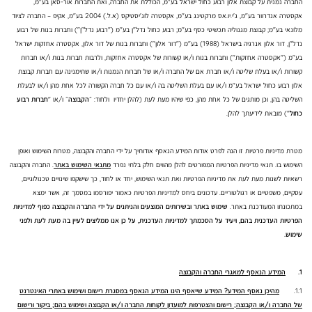
החברה נמנית על קבוצת אלון רבוע כחול ישראל בע"מ, הכוללת את החברה, ואת החברות אור-סאן בע"מ,
אקסטרה אנדרוור בע"מ, ג'י.יו.אס מרקטינג בע"מ, אקסטרה לוג'יסטיקס (א.ל.) 2004 בע"מ, אקיפ – החברה לציוד
מלונאי בע"מ; קבוצת מגנוליה תכשיטי כסף בע"מ; רבוע כחול נדל"ן בע"מ ("רבוע נדל"ן") וחברות בנות של רבוע
נדל"ן, דור אלון אנרגיה בישראל (1988) בע"מ ("דור אלון") וחברות בנות של דור אלון, אקסטרה אחזקות ישראל
בע"מ ("אקסטרה אחזקות") וחברות בנות ו/או קשורות של אקסטרה אחזקות, ולרבות חברות בנות ו/או חברות
קשורות ו/או בעלת שליטה ו/או חברת אם של החברה ו/או של חברות הנמנות ו/או שתימנינה עם חברות קבוצת
אלון רבוע כחול ישראל בע"מ ו/או עם בעלת השליטה בה ו/או עם כל חברה הקשורה לכל אחת מהן ו/או לבעלת
השליטה בהן, וכן מותגים של כל אחת מהן, כפי שיהיו מעת לעת (להלן יחדיו ולחוד: ״
הקבוצה
״ ו/או "
חברות רבוע
כחול
") מובאת לידיעתך להלן.
מטרת מדיניות פרטיות זו הנה לפרט אודות המידע הנאסף אודותיך על ידי החברה והקבוצה, מטרות השימוש ואופן
השימוש בו. תנאי מדיניות הפרטיות המפורטים להלן מהווים חלק בלתי נפרד
מתנאי השימוש באתר
. החברה והקבוצה
רשאיות לשנות מעת לעת את מדיניות הפרטיות ואת תנאי השימוש, יחד או לחוד, כך שישקפו שינויים טכנולוגיים,
עסקיים, משפטיים או רגולטוריים. עדכונים ביחס למדיניות הפרטיות כאמור יפורסמו במסמך זה, אשר ימצא
במתכונתו המעודכנת באתר.
שימוש באתר ובשירותים המוצעים והניתנים על ידי החברה והקבוצה כפוף למדיניות
הפרטיות העדכנית בהם, ויעיד על הסכמתך למדיניות העדכנית, על כן אנו ממליצים לעיין בה מעת לעת ולפני
שימוש.
1.
המידע הנאסף למאגרי החברה והקבוצה
1.1.
מהיכן נאסף המידע? המידע שייאסף הינו המידע הנאסף במסגרת רישום ושימוש באתר
י האינטרנט
של החברה ו/או הקבוצה; רישום והצטרפות למועדון לקוחות החברה ו/או הקבוצה ושימוש בהם; ביקור ורישום