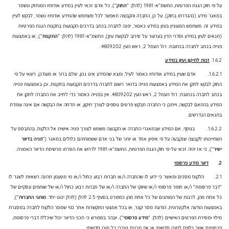
על פי חוק הגנת הפרטיות, התשמ"א-1981 (להלן: "
החוק
"), כל אדם זכאי לעיין במידע אודותיו המוחזק ונשמר
במאגר מידע (כהגדרתו בחוק). על כן, החברה והקבוצה תאפשר לכל משתמש שהמידע אודותיו נשמר, לבקש לעיין
במידע זה. משתמש המעוניין בעיון במידע כאמור, יפנה לחברה בכתב בדרכים הקבועות בתקנות הגנת הפרטיות
(תנאים לעיון במידע וסדרי הדין בערעור על סירוב לבקשת עיון), התשמ"א-1981 (להלן: "
התקנות
"), או באמצעות
פנייה בכתב לחברה בכתובת: רח' העמל 2, ראש העין 4809202.
1.6.2.
זכות לתיקון ועיון במידע
1.6.2.1. אדם שעיין במידע אודותיו כאמור לעיל, ומצא שהמידע אינו נכון, שלם ברור או מעודכן, רשאי על פי
החוק לבקש לתקן את המידע באמצעות פנייה בדואר רשום לחברה בדרכים הקבועות בתקנות, וכן באמצעות פנייה
בכתב לחברה בכתובת: רח' העמל 2, ראש העין 4809202. אין בפנייה כאמור כדי לחייב את החברה לתקן את
המידע בהתאם לבקשה, וייתכן כי החברה תבקש פרטים נוספים לצורך תיקון, או תדחה את הבקשה אם אינה עומדת
בתנאים הנדרשים.
1.6.2.2. בנוסף, אם המידע שבמאגרי החברה או הקבוצה משמש לצורך פניה אישית אל הלקוח, בהתבסס על
השתייכותו לקבוצה שנקבעה על פי איפיון אחד או יותר של בני אדם ששמותיהם כלולים במאגר ("
פניה בדיוור
ישיר
"), כי אז יהיה זכאי על-פי חוק הגנת הפרטיות, התשמ"א-1981 לדרוש את הסרתו מרשימת הדיוור האמורה.
2.
דיוור מידע פרסומי
2.1. הלקוח מסכים ומאשר כי ידוע לו שהחברה ו/או חברות רבוע כחול ו/או מי מטעמן תהינה רשאיות לשגר לו
"דבר פרסומת" ו/או חומר פרסומי ו/או שיווקי של החברה ו/או של חברות רבוע כחול ו/או של שותפים עסקיים של
כל אחת מהן, לרבות של המותגים של כל אחת מהן כמפורט בסעיף 2.5 להלן (להלן יכונו יחד:
מותגי החברות
"),
באמצעות הודעה אלקטרונית, הודעת מסר קצר, או בכל אמצעי התקשרות אחר כפי שמסר הלקוח לחברה במסגרת
מילוי ומסירת הפרטים האישיים (להלן: "
מידע פרסומי
"). יובהר במפורש כי תכני הדיוור יכול שיכללו דברי פרסומת,
פרסומים אשר נלווים לתוכן חדשותי או אף תכנים נעדרי כל תוכן חדשותי.