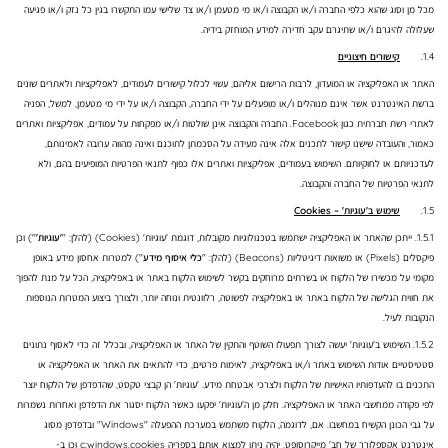
מכל מן וסוג שהוא כלפי החברה ו/או הקבוצה ו/או מי מטעמן ו/או צד שלישי עמו התקשרו בגין כל נזק ו/או פגיעה
שעלולה להיגרם ו/או שתיגרם עקב חדירה למידע המוחזק בידיה.
1.4.
קישורים חיצוניים
האתר או האפליקציה או המועדון, לרבות הרישום אליהם, עשוי לכלול קישורים לעמודים, לאפליקציות ולאתרים שונים
ברשת האינטרנט אשר אינם מנוהלים ו/או מופעלים על ידי החברה, הקבוצה ו/או על ידי מי מטעמן, למשל, הפניה
לאתרי רשת חברתית כגון Facebook. החברה והקבוצה אינן שולטות ו/או מפקחות על עמודים, אפליקציות ואתרים
כאמור, והעובדה שישנו קישור לתכנים אלה אינה מעידה על הסכמתן לתוכנם ואינה מהווה ערובה לאמינותם,
לעדכניותם או לחוקיותם. השימוש בעמודים, אפליקציות ואתרים אלו כפוף לתנאי הפרטיות המופיעים בהם, ולא
לתנאי הפרטיות של החברה והקבוצה.
1.5.
שימוש ב'עוגיות' –
Cookies
1.5.1. ייתכן שהאתר או האפליקציה ישתמשו בטכנולוגיות מקובלות, דוגמת 'עוגיות' (Cookies) (להלן: "
'עוגיות'
") וכן
פיקסלים (Pixels) או משואות דיגיטליות (Beacons) (להלן: "
כלי איסוף מידע
") למטרות אחסון מידע באופן
מקומי על מכשירו של הלקוח או בשרתים מרוחקים בקשר לשימוש הלקוח באתר או באפליקציה, הכל על מנת להפוך
את חווית הגלישה של הלקוח באתר או באפליקציה לפשוטה, רלוונטית ונוחה יותר, ולצורך ביצוע המטרות הנוספות
הנקובות לעיל.
1.5.2. השימוש ב'עוגיות' יעשה לצורך תפעולו השוטף והתקין של האתר או האפליקציה, ובכלל זה כדי לאסוף נתונים
סטטיסטיים אודות השימוש באתר ו/או באפליקציה, לאימות פרטים, כדי להתאים את האתר או האפליקציה או
התכנים בו להעדפותיו האישיות של הלקוח ולצרכי אבטחת מידע. 'עוגיות' הן קבצי טקסט, שהדפדפן של הלקוח יוצר
לפי פקודה ממחשבי האתר או האפליקציה. חלק מן ה'עוגיות' יפקעו כאשר הלקוח יסגור את הדפדפן ואחרות נשמרות
על גבי הכונן הקשיח במחשבו. אם, לדוגמה, הלקוח משתמש במערכת ההפעלה "Windows" ובדפדפן מסוג
אינטרנט אקספלורר של חב' מייקרוסופט, יהיה ניתן למצוא אותם בספריה c:windows.cookies וכן ב-