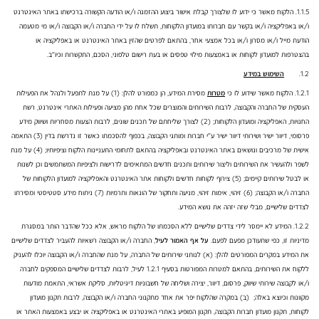
1.1.5. הלקוח מאשר כי ידוע לו שלצורך קבלת אישור ביצוע ההזמנה ו/או הודעה הקשורה ברכישתו באתר האינטרנט
ו/או באפליקציה ו/או בקשר עם חברותו במועדון הלקוחות, תשלח לו על ידי החברה ו/או הקבוצה ו/או מי מטעמה
הודעת מייל ו/או מסרון ו/או בכל אמצעי אחר, בהתאם לפרטים שהזין באתר האינטרנט
או באפליקציה או
בהצטרפות למועדון לקוחות או באמצעות מילוי טפסים או בעת רישום טלפוני, הסכם, התקשרות וכיו"ב.
1.2.
השימוש במידע
1.2.1. הלקוח מאשר שידוע לו כי
מטרות
מסירת המידע, הן כמפורט להלן: (1) על מנת לתפעל ולנהל את הפעילות
העסקית של החברה והקבוצה, לרבות השירותים והמוצרים שכל אחת מהן מציעה ופעילות האתרי אינטרנט, רשת
החנויות, האפליקציה ומועדון הלקוחות; (2) לצורך שליחתם של תכנים שונים, לרבות הצעות מסחריות ושיווק מידע
פרסומי, דיוור ישיר ושירותי דיוור ישיר ע"י חברות ומותגי הקבוצה, בכפוף להסכמתו כאשר זו נדרשת בדין (3) התאמה
אישית של מרכיבים ונושאים באתר האינטרנט ובאפליקציה בהתאם לתחומי התעניינות הלקוח וציפיותיו; (4) על מנת
לשפר ולהעשיר את השירותים וליצור שירותים ותכנים חדשים המתאימים לדרישות ולציפיות המשתמשים וכן לשנות
או לבטל שירותים קיימים; (5) צירוף לקוחות חדשים ולקוחות אתר האינטרנט והאפליקציה למועדון הלקוחות של
החברה ו/או הקבוצה; (6) זיהוי, אימות זיהוי, מניעה ותחקור של הונאות ותרמיות (7) ניתוח מידע סטטיסטי ומסירתו
לצדדים שלישיים, מבלי שזה יזהה את נושא המידע.
1.2.2. המידע לא יימסר לידי צדדים שלישיים ללא הסכמתו של הלקוח מראש, אלא ככל שהדבר הותר במסגרת
מדיניות זו, כפי שתעודכן מפעם לפעם.
על אף האמור לעיל
, החברה ו/או הקבוצה רשאיות להעביר לצדדים שלישיים
את המידע במקרים המפורטים להלן: (א) לנותני שירותים של החברה, על מנת שהחברה ו/או הקבוצה יוכלו להעניק
ללקוח את השירותים, בהתאם למטרות המפורטות בסעיף ‎1.2.1 לעיל, לרבות לצדדים שלישיים המספקים לחברה
ו/או לקבוצה שירותי שיווק, פרסום, דיוור, יצירה ושליחה של חשבוניות דיגיטליות, סליקת אשראי, התאמת מודעות
מקוונות וכיוצא באלה; (ב) במקרה שהלקוח יפר את אחד מתקנוני החברה ו/או הקבוצה, לרבות תקנון מועדון
לקוחות, תקנון מועדון חברות הקבוצה, תקנון המופיע באתרי האינטרנט או באפליקציה או יבצע באמצעות האתר או