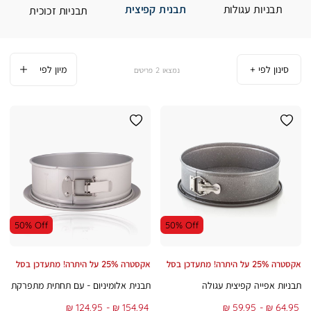
תבניות עגולות
תבנית קפיצית
תבניות זכוכית
סינון לפי
2
פריטים
50% Off
50% Off
אקסטרה 25% על היתרה! מתעדכן בסל
אקסטרה 25% על היתרה! מתעדכן בסל
תבניות אפייה קפיצית עגולה
תבנית אלומיניום - עם תחתית מתפרקת
From
To
From
To
124.95 ₪
154.94 ₪
59.95 ₪
64.95 ₪