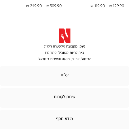
Regular
Regular
Regular
Regular
249.90 ₪
309.90 ₪
119.90 ₪
129.90 ₪
Min
Max
Min
Max
Price
Price
Price
Price
נעמן מקבוצת אקסטרה ריטייל
גאה להיות ממובילי פתרונות
הבישול, אפייה, הגשה והאירוח בישראל.
לינו
עלינו
ירות
שירות לקוחות
קוחות
מידע
מידע נוסף
נוסף