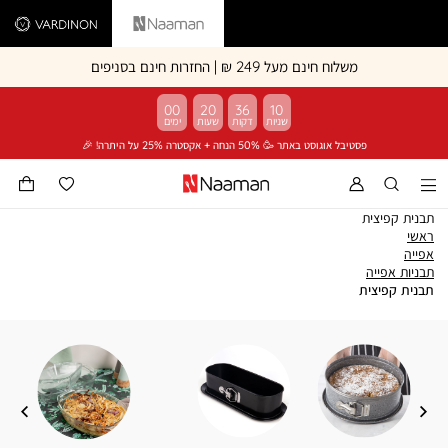
Vardinon
Naaman
משלוח חינם מעל 249 ₪ | החזרות חינם בסניפים
00
20
36
10
פסטיבל אוגוסט באתר 🥳 50% הנחה + אקסטרה 25% על היתרה! 🎉
תבנית קפיצית
ראשי
ראשי
אפייה
אפייה
תבניות
תבניות אפייה
אפייה
תבנית
תבנית קפיצית
קפיצית