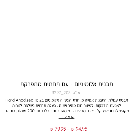
תבנית אלומיניום - עם תחתית מתפרקת
מק״ט
3297_208
תבנית עגולה, התבנית אפייה מיוחדת העשויה אלומיניום בציפוי Hard Anodized
למניעת הידבקות ולפיזור חום מהיר ושווה . בעלת תחתית נשלפת לנוחות
מקסימלית וחילוץ קל . אינה מחלידה . שימוש בתנור בלבד עד 200 מעלות חום גם
תאים לשימוש כ- תבנית לעוגה, תבנית לחם, תבנית אפייה, תבנית לתנור
קרא עוד...
10.2X25.4 ס”מ עם תחתית מתפרקת. הצבע במציאות עשוי להיות שונה מהמוצג
בתמונה
From
To
79.95 ₪
94.95 ₪