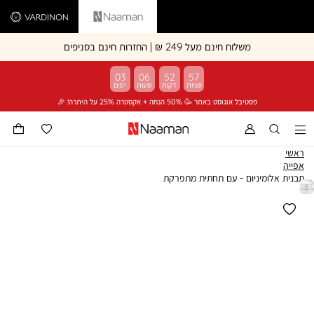
Vardinon
Naaman
משלוח חינם מעל 249 ₪ | החזרות חינם בסניפים
03
06
52
57
פסטיבל אוגוסט באתר 🥳 50% הנחה + אקסטרה 25% על היתרה! 🎉
ראשי
אפייה
תבנית אלומיניום - עם תחתית מתפרקת