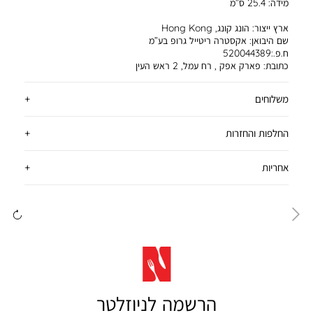
מידה:
25.4 ס”מ
ארץ ייצור:
הונג קונג, Hong Kong
שם היבואן:
אקסטרה ריטייל גרופ בע”מ
ח.פ.:520044389
כתובת:
פארק אפק , רח עמל, 2 ראש העין
משלוחים
החלפות והחזרות
אחריות
ימינה
שמ
הרשמה לניוזלטר