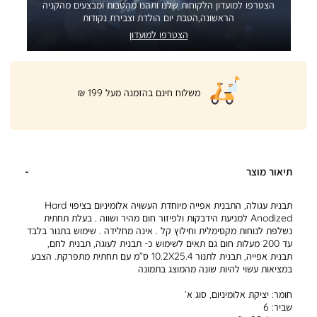
הצטרפו למועדון הלקוחות שלנו ותהנו מהטבות ומבצעים מהקניה
הראשונה,הטבת יום הולדת וצבירת נקודות
הצטרפו למועדון
|
משלוח חינם בהזמנה מעל 199 ₪
product
page
shipping
banner
(32)
תיאור מוצר
תבנית עגולה, התבנית אפייה מיוחדת העשויה אלומיניום בציפוי Hard
Anodized למניעת הידבקות ולפיזור חום מהיר ושווה . בעלת תחתית
נשלפת לנוחות מקסימלית וחילוץ קל . אינה מחלידה . שימוש בתנור בלבד
עד 200 מעלות חום גם תאים לשימוש כ- תבנית לעוגה, תבנית לחם,
תבנית אפייה, תבנית לתנור 10.2X25.4 ס”מ עם תחתית מתפרקת. הצבע
במציאות עשוי להיות שונה מהמוצג בתמונה
חומר:
יציקת אלומיניום, סוג א’
שביר:
6