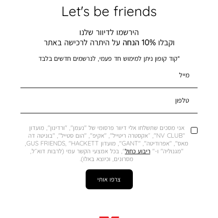
Let's be friends
הירשמו לדיוור שלנו
וקבלו
10% הנחה
על היתרה לרכישה באתר
*קוד קופון ניתן למימוש חד פעמי, לנרשמים חדשים בלבד
מייל
טלפון
אני מסכים שתשלחו אלי דיוור פרסומי של "נעמן", "ורדינון", מועדון
"NV CLUB", ״אקסטרה ריטייל", "אקיפ", "הום סטייל", "בוניטה דה
מאס", "אפרודיטה", "GANT", מועדון GUS FRIENDS, "HACKETT,
"מגנוליה" ו-"
ריבוע כחול
", בכל אמצעי הקשר עמי (לרבות דוא״ל,
מסרונים, וכיוצא באלו).
צרפו אותי