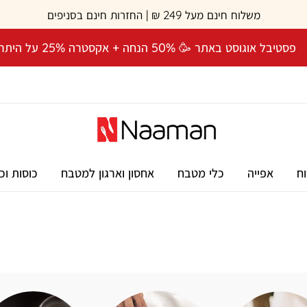
משלוח חינם מעל 249 ₪ | החזרות חינם בסניפים
פסטיבל אוגוסט באתר 🥳 50% הנחה + אקסטרה 25% על היתרה! 🎉
וח
אפייה
כלי מטבח
אחסון וארגון למטבח
כוסות וכ