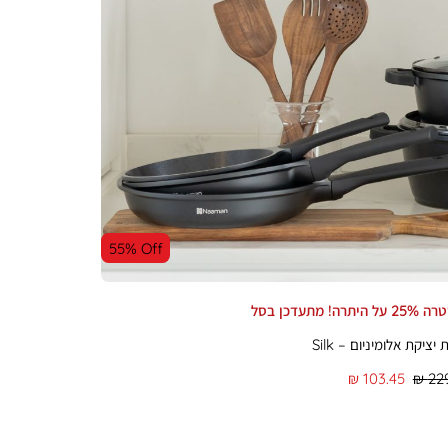
55% Off
יתרה! מתעדכן בסל
ציקת אלומיניום – Silk
מחיר
103.45 ₪
229
מוצר