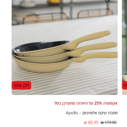
55% Off
5
אקסטרה 25% על היתרה! מתעדכן בסל
מחבת יציקת אלומיניום – Apollo
מחיר
מחיר
80.95 ₪
179.90 ₪