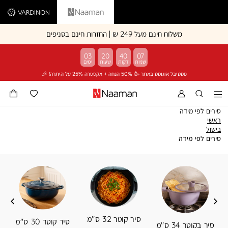
Vardinon
Naaman
משלוח חינם מעל 249 ₪ | החזרות חינם בסניפים
03
20
40
06
פסטיבל אוגוסט באתר 🥳 50% הנחה + אקסטרה 25% על היתרה! 🎉
סירים לפי מידה
ראשי
ראשי
בישול
בישול
סירים
סירים לפי מידה
לפי
מידה
סיר קוטר 32 ס"מ
סיר קוטר 30 ס"מ
סיר בקוטר 34 ס"מ