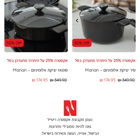
50% Off
50% Off
אקסטרה 25% על היתרה! מתעדכן בסל
אקסטרה 25% על היתרה! מתעדכן בסל
סיר יציקת אלומיניום – Marian
סוטאז יציקת אלומיניום – Marian
מחיר
מחיר
מחיר
מחיר
174.95 ₪
349.90 ₪
174.95 ₪
349.90 ₪
רגיל
מוצר
רגיל
מוצר
נעמן מקבוצת אקסטרה ריטייל
גאה להיות ממובילי פתרונות
הבישול, אפייה, הגשה והאירוח בישראל.