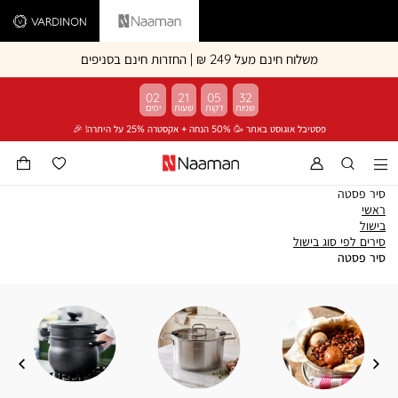
Vardinon
Naaman
משלוח חינם מעל 249 ₪ | החזרות חינם בסניפים
02
21
05
32
פסטיבל אוגוסט באתר 🥳 50% הנחה + אקסטרה 25% על היתרה! 🎉
סיר פסטה
ראשי
ראשי
בישול
בישול
סירים
סירים לפי סוג בישול
סיר
לפי
סיר פסטה
פסטה
סוג
בישול