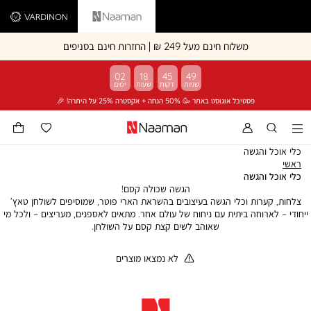
Vardinon
Naaman
משלוח חינם מעל 249 ₪ | החזרות חינם בסניפים
02
18
45
49
פסטיבל אוגוסט באתר 🥳 50% הנחה + אקסטרה 25% על היתרה! 🎉
כלי אוכל והגשה
ראשי
ראשי
כלי
כלי אוכל והגשה
אוכל
הגשה שכולה קסם!
והגשה
צלחות, קערות וכלי הגשה בעיצובים בהשראת הארי פוטר, שמוסיפים לשולחן טאץ’
ייחודי – לארוחה ביתית עם ניחוח של עולם אחר. מתאים לאספנים, מעריצים – ולכל מי
שאוהב לשים קצת קסם על השולחן.
לא נמצאו מוצרים