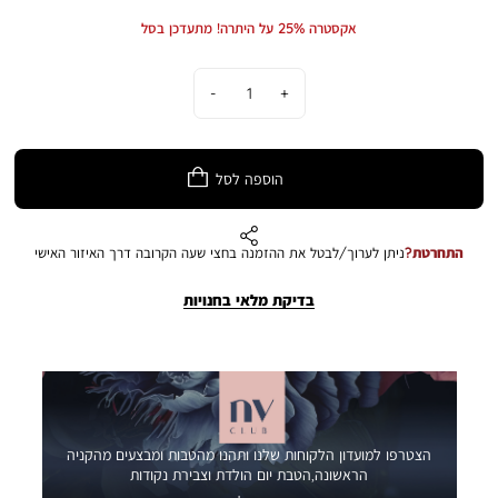
רגיל
מוצר
מראה יוקרתי במיוחד – כזה שלא נשאר אדיש על השולחן. התמונה להמחשה
אקסטרה 25% על היתרה! מתעדכן בסל
בלבד. הצבע במציאות עשוי להיות שונה מהמוצג בתמונה.
כמות
הוספה לסל
התחרטת?
ניתן לערוך/לבטל את ההזמנה בחצי שעה הקרובה דרך האיזור האישי
בדיקת מלאי בחנויות
הצטרפו למועדון הלקוחות שלנו ותהנו מהטבות ומבצעים מהקניה
הראשונה,הטבת יום הולדת וצבירת נקודות