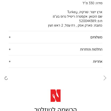
מידה:
330 מ”ל
ארץ ייצור:
טורקיה, Turkey
שם היבואן:
אקסטרה ריטייל גרופ בע”מ
ח.פ.:520044389
כתובת:
פארק אפק , רח עמל, 2 ראש העין
משלוחים
החלפות והחזרות
אחריות
ימינה
שמ
הרשמה לניוזלטר