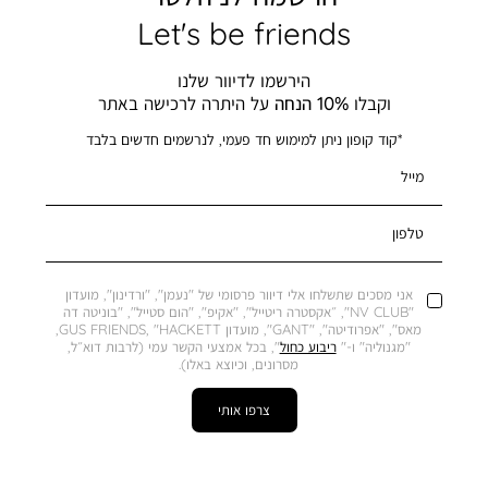
Let's be friends
הירשמו לדיוור שלנו
וקבלו
10% הנחה
על היתרה לרכישה באתר
*קוד קופון ניתן למימוש חד פעמי, לנרשמים חדשים בלבד
מייל
טלפון
אני מסכים שתשלחו אלי דיוור פרסומי של "נעמן", "ורדינון", מועדון
"NV CLUB", ״אקסטרה ריטייל", "אקיפ", "הום סטייל", "בוניטה דה
מאס", "אפרודיטה", "GANT", מועדון GUS FRIENDS, "HACKETT,
"מגנוליה" ו-"
ריבוע כחול
", בכל אמצעי הקשר עמי (לרבות דוא״ל,
מסרונים, וכיוצא באלו).
צרפו אותי