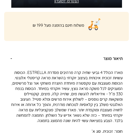
הצטרפו למועדון
|
משלוח חינם בהזמנה מעל 199 ₪
product
page
shipping
banner
(32)
תיאור מוצר
מארז הכולל 4 גביעי שתיה קרה מרהיבים מסדרת ESTRELLA. הכוסות
עשויות זכוכית איכותית בעיצוב יוקרתי בהשראת מראה קריסטלי אלגנטי.
הכוסות מעוצבות עם טקסטורה מיוחדת היוצרת משחקי אור וצל מרשימים,
המעניקים לכל משקה מראה נוצץ, עשיר ויוקרתי במיוחד. הכוסות בנפח
330 מ”ל - אידיאליות להגשת מים, שתייה קלה, מיצים, קוקטיילים
ומשקאות קרים נוספים – לשולחן אירוח מרשים ומלא סטייל. העיצוב
האלגנטי משלב בין קלאסיות לנוכחות מודרנית, והופך כל ארוחה או אירוח
לחוויה מעוצבת ומוקפדת יותר. מארז שמשלב פונקציונליות עם מראה
יוקרתי במיוחד – כזה שלא נשאר אדיש על השולחן. התמונה להמחשה
בלבד. הצבע במציאות עשוי להיות שונה מהמוצג בתמונה.
חומר:
זכוכית, סוג א’