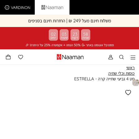
Vardinon
Naaman
משלוח חינם מעל 249 ₪ | החזרות חינם בסניפים
02
03
23
58
פסטיבל אוגוסט באתר 🥳 50% הנחה + אקסטרה 25% על היתרה! 🎉
ראשי
כוסות וכלי שתיה
סט 4 גביעי שתייה קרה - ESTRELLA