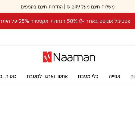
משלוח חינם מעל 249 ₪ | החזרות חינם בסניפים
פסטיבל אוגוסט באתר 🥳 50% הנחה + אקסטרה 25% על היתרה! 🎉
וח
אפייה
כלי מטבח
אחסון וארגון למטבח
כוסות וכ