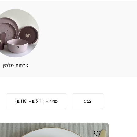
צלחות מלמין
כלי
צבע
מחיר
(
₪311 - ₪118
)
אוכל
)
1
(