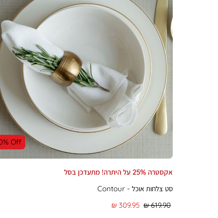
0% Off
אקסטרה 25% על היתרה! מתעדכן בסל
סט צלחות אוכל - Contour
מחיר
מחיר
309.95 ₪
619.90 ₪
רגיל
מוצר