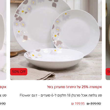
50% Off
5
אקסטרה 25% על היתרה! מתעדכן בסל
אקסטרה 25% על ה
סט צלחות אוכל פורצלן 18 חלקים ל-6 סועדים - דגם Flower
סט צלח
מחיר
מחיר
מחיר
.90 ₪
199.95 ₪
399.90 ₪
רגיל
מוצר
רגיל