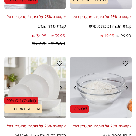
אקסטרה 25% על היתרה! מתעדכן בסל
אקסטרה 25% על היתרה! מתעדכן בסל
קערת הגשה זכוכית אופלית
קערת סירה שנהב
מחיר
מחיר
To
From
34.95 ₪
39.95 ₪
49.95 ₪
99.90 ₪
רגיל
מוצר
Regular
Regular
69.90 ₪
79.90 ₪
Min
Max
Price
Price
50% Off (Outlet)
המכירה במארז בלבד
50% Off
אקסטרה 25% על היתרה! מתעדכן בסל
אקסטרה 25% על היתרה! מתעדכן בסל
קערת זכוכית CHEF
סדרת כלי הגשה - GLORIOUS