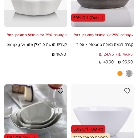
.
50% Off (Outlet)
אקסטרה 25% על היתרה! מתעדכן בסל
אקסטרה 25% על היתרה! מתעדכן בסל
קערת הגשה נמוכה Moana - אפור
קערית הגשה פורצלן Simply White
To
From
מחיר
19.90 ₪
24.95 ₪
49.95 ₪
מוצר
Regular
Regular
49.90 ₪
99.90 ₪
Min
Max
Price
Price
50% Off (Outlet)
המכירה במארז בלבד
50% Off (Outlet)