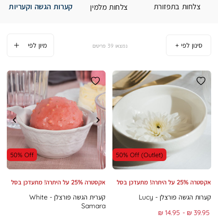
צלחות בתפזורת
קערות הגשה וקעריות
צלחות מלמין
סינון לפי
39
פריטים
50% Off
50% Off (Outlet)
אקסטרה 25% על היתרה! מתעדכן בסל
אקסטרה 25% על היתרה! מתעדכן בסל
קערות הגשה פורצלן - Lucy
קערית הגשה פורצלן - White
Samara
From
To
14.95 ₪
39.95 ₪