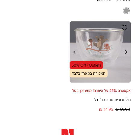
Min
Max
Price
Price
50% Off (Outlet)
המכירה במארז בלבד
אקסטרה 25% על היתרה! מתעדכן בסל
בול זכוכית ספר הג’ונגל
מחיר
מחיר
34.95 ₪
69.90 ₪
רגיל
מוצר