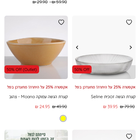
Regular
Regular
29.90 ₪
59.90 ₪
Min
Max
Price
Price
50% Off (Outlet)
50% Off
אקסטרה 25% על היתרה! מתעדכן בסל
אקסטרה 25% על היתרה! מתעדכן בסל
קערת הגשה זכוכית Seline
קערת הגשה עמוקה Moana - צהוב
מחיר
מחיר
מחיר
מחיר
24.95 ₪
49.90 ₪
39.95 ₪
79.90 ₪
רגיל
מוצר
רגיל
מוצר
|
|
אינפייג'
אינפייג'