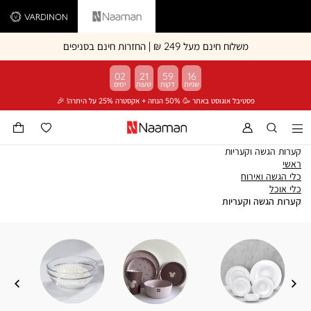
Vardinon
Naaman
משלוח חינם מעל 249 ₪ | החזרות חינם בסניפים
02
21
59
15
פסטיבל אוגוסט באתר 🥳 50% הנחה + אקסטרה 25% על היתרה! 🎉
קערות הגשה וקעריות
ראשי
ראשי
כלי
כלי הגשה ואירוח
כלי
הגשה
כלי אוכל
אוכל
ואירוח
קערות
קערות הגשה וקעריות
הגשה
וקעריות