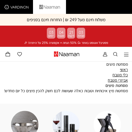
Vardinon
Naaman
משלוח חינם מעל 249 ₪ | החזרות חינם בסניפים
03
04
21
03
פסטיבל אוגוסט באתר 🥳 50% הנחה + אקסטרה 25% על היתרה! 🎉
מסחטת מיצים
ראשי
ראשי
כלי
כלי מטבח
מטבח
אביזרי
אביזרי מטבח
מטבח
מסחטת
מסחטת מיצים
מיצים
מסחטות מיץ איכותיות וטובות כאלה שעושות לכם חשק להכין מיצים כל יום מחדש!