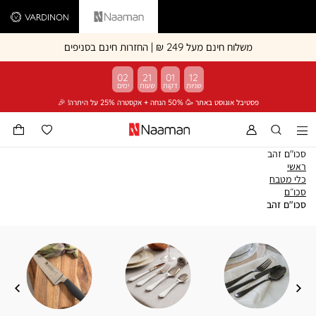
Vardinon
Naaman
משלוח חינם מעל 249 ₪ | החזרות חינם בסניפים
02
21
01
12
פסטיבל אוגוסט באתר 🥳 50% הנחה + אקסטרה 25% על היתרה! 🎉
סכו"ם זהב
ראשי
ראשי
כלי
כלי מטבח
סכו״ם
מטבח
סכו״ם
סכו"ם
סכו"ם זהב
זהב