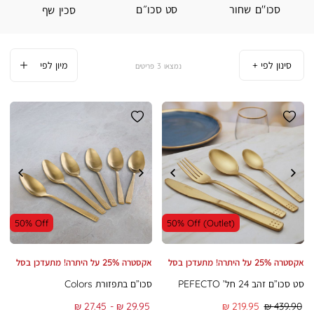
סכו"ם שחור
סט סכו״ם
סכין שף
סינון לפי
3
פריטים
50% Off
50% Off (Outlet)
אקסטרה 25% על היתרה! מתעדכן בסל
אקסטרה 25% על היתרה! מתעדכן בסל
סט סכו”ם זהב 24 חל’ PEFECTO
סכו”ם בתפזורת Colors
מחיר
מחיר
To
From
27.45 ₪
29.95 ₪
219.95 ₪
439.90 ₪