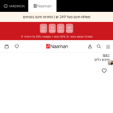
Vardinon
Naaman
משלוח חינם מעל 249 ₪ | החזרות חינם בסניפים
03
14
57
45
פסטיבל אוגוסט באתר 🥳 50% הנחה + אקסטרה 25% על היתרה! 🎉
ראשי
מייבש כלים