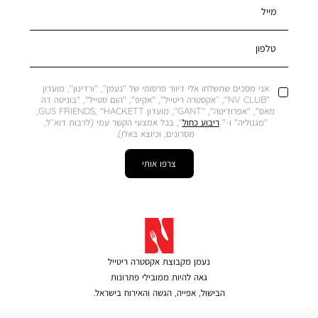
מייל
טלפון
אני מסכים שתשלחו אלי דיוור פרסומי של "נעמן", "ורדינון", מועדון
"NV CLUB", ״אקסטרה ריטייל", "אקיפ", "הום סטייל", "בוניטה דה
מאס", "אפרודיטה", "GANT", מועדון GUS FRIENDS, "HACKETT,
"מגנוליה" ו-"
ריבוע כחול
", בכל אמצעי הקשר עמי (לרבות דוא״ל,
מסרונים, וכיוצא באלו).
צרפו אותי
נעמן מקבוצת אקסטרה ריטייל
גאה להיות ממובילי פתרונות
הבישול, אפייה, הגשה והאירוח בישראל.