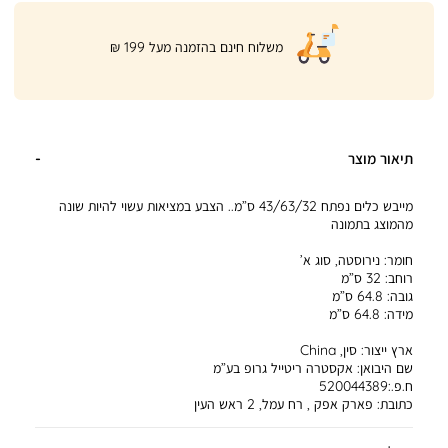
|
משלוח חינם בהזמנה מעל 199 ₪
product
page
shipping
banner
(32)
תיאור מוצר
מייבש כלים נפתח 43/63/32 ס”מ.. הצבע במציאות עשוי להיות שונה
מהמוצג בתמונה
חומר:
נירוסטה, סוג א’
רוחב:
32 ס”מ
גובה:
64.8 ס”מ
מידה:
64.8 ס”מ
ארץ ייצור:
סין, China
שם היבואן:
אקסטרה ריטייל גרופ בע”מ
ח.פ.:520044389
כתובת:
פארק אפק , רח עמל, 2 ראש העין