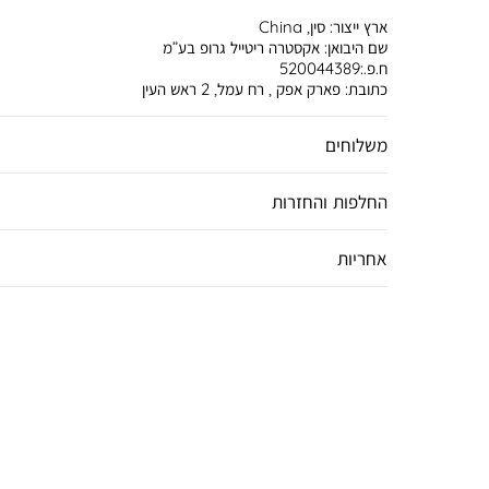
ארץ ייצור:
סין, China
שם היבואן:
אקסטרה ריטייל גרופ בע”מ
ח.פ.:520044389
כתובת:
פארק אפק , רח עמל, 2 ראש העין
משלוחים
החלפות והחזרות
אחריות