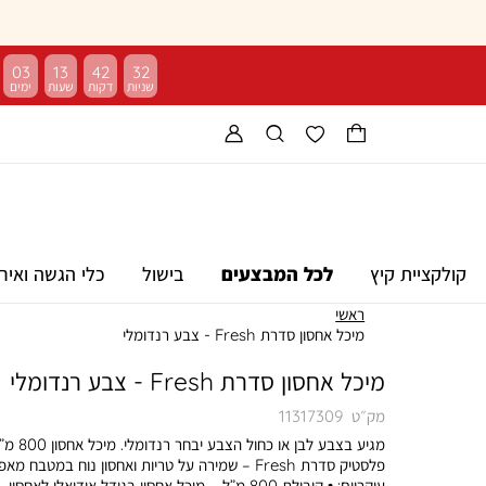
03
13
42
31
קולקציית קיץ
לכל המבצעים
בישול
כלי הגשה ואיר
ראשי
מיכל אחסון סדרת Fresh - צבע רנדומלי
מיכל אחסון סדרת Fresh - צבע רנדומלי
מק״ט
11317309
מגיע בצבע לבן או כחול הצבע יבחר רנדומלי.
פלסטיק סדרת Fresh – שמירה על טריות ואחסון נוח במטבח מא
עיקריים: • קיבולת 800 מ”ל – מיכל אחסון בגודל אידיאלי לאחסון