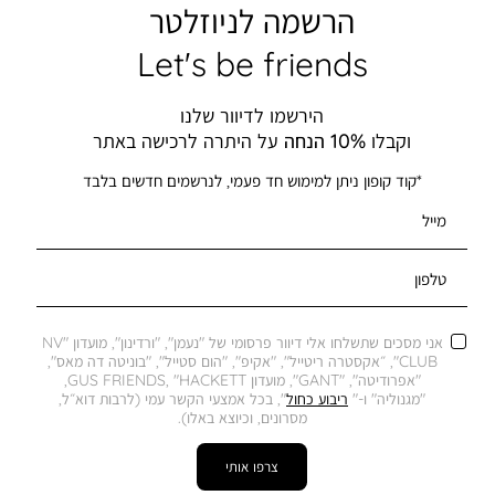
הרשמה לניוזלטר
Let's be friends
הירשמו לדיוור שלנו
וקבלו
10% הנחה
על היתרה לרכישה באתר
*קוד קופון ניתן למימוש חד פעמי, לנרשמים חדשים בלבד
מייל
טלפון
אני מסכים שתשלחו אלי דיוור פרסומי של "נעמן", "ורדינון", מועדון "NV
CLUB", ״אקסטרה ריטייל", "אקיפ", "הום סטייל", "בוניטה דה מאס",
"אפרודיטה", "GANT", מועדון GUS FRIENDS, "HACKETT,
"מגנוליה" ו-"
ריבוע כחול
", בכל אמצעי הקשר עמי (לרבות דוא״ל,
מסרונים, וכיוצא באלו).
צרפו אותי