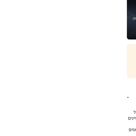
ה
 מיכל אחסון 800 מ”ל
פיינים
אפים