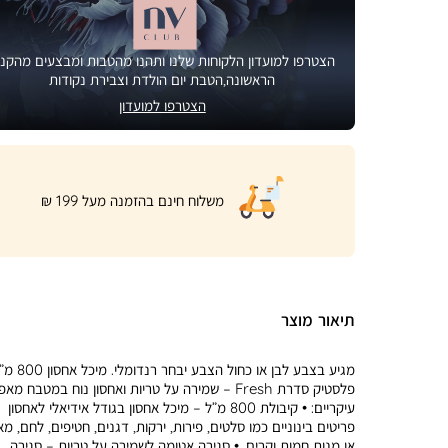
הצטרפו למועדון הלקוחות שלנו ותהנו מהטבות ומבצעים מהקני
הראשונה,הטבת יום הולדת וצבירת נקודות
הצטרפו למועדון
|
משלוח חינם בהזמנה מעל 199 ₪
product
page
shipping
banner
(32)
תיאור מוצר
מגיע בצבע לבן או כחול הצבע יבחר רנדומלי.
פלסטיק סדרת Fresh – שמירה על טריות ואחסון נוח במטבח מא
עיקריים: • קיבולת 800 מ”ל – מיכל אחסון בגודל אידיאלי לאחסון
פריטים בינוניים כמו סלטים, פירות, ירקות, דגנים, חטיפים, לחם, מ
או מנות חמות וקרים. • סגירה אטומה לשמירה על טריות – סגירה