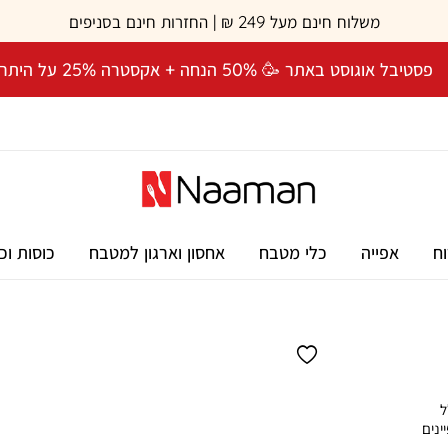
משלוח חינם מעל 249 ₪ | החזרות חינם בסניפים
פסטיבל אוגוסט באתר 🥳 50% הנחה + אקסטרה 25% על היתרה! 🎉
וח
אפייה
כלי מטבח
אחסון וארגון למטבח
כוסות וכ
 מיכל אחסון 800 מ”ל
פיינים