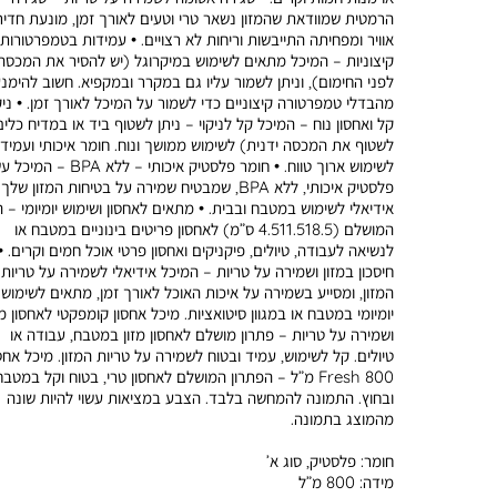
הרמטית שמוודאת שהמזון נשאר טרי וטעים לאורך זמן, מונעת חדי
אוויר ומפחיתה התייבשות וריחות לא רצויים. • עמידות בטמפרטורות
קיצוניות – המיכל מתאים לשימוש במיקרוגל (יש להסיר את המכסה
לפני החימום), וניתן לשמור עליו גם במקרר ובמקפיא. חשוב להימנ
מהבדלי טמפרטורה קיצוניים כדי לשמור על המיכל לאורך זמן. • ניק
קל ואחסון נוח – המיכל קל לניקוי – ניתן לשטוף ביד או במדיח כלים
לשטוף את המכסה ידנית) לשימוש ממושך ונוח. חומר איכותי ועמיד
לשימוש ארוך טווח. • חומר פלסטיק איכותי – ללא BPA –
פלסטיק איכותי, ללא BPA, שמבטיח שמירה על בטיחות המזון שלך.
אידיאלי לשימוש במטבח ובבית. • מתאים לאחסון ושימוש יומיומי – ה
המושלם (4.511.518.5 ס”מ) לאחסון פריטים בינוניים במטבח או
לנשיאה לעבודה, טיולים, פיקניקים ואחסון פרטי אוכל חמים וקרים. •
חיסכון במזון ושמירה על טריות – המיכל אידיאלי לשמירה על טריות
המזון, ומסייע בשמירה על איכות האוכל לאורך זמן, מתאים לשימוש
יומיומי במטבח או במגוון סיטואציות. מיכל אחסון קומפקטי לאחסון מז
ושמירה על טריות – פתרון מושלם לאחסון מזון במטבח, עבודה או
טיולים. קל לשימוש, עמיד ובטוח לשמירה על טריות המזון. מיכל אחס
Fresh 800 מ”ל – הפתרון המושלם לאחסון טרי, בטוח וקל במטב
ובחוץ. התמונה להמחשה בלבד. הצבע במציאות עשוי להיות שונה
מהמוצג בתמונה.
חומר:
פלסטיק, סוג א’
מידה:
800 מ”ל