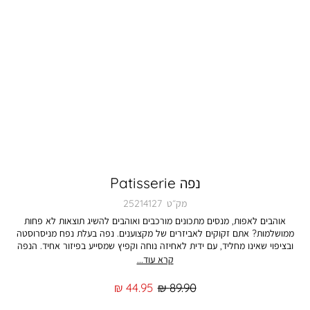
נפה Patisserie
מק״ט
25214127
אוהבים לאפות, מנסים מתכונים מורכבים ואוהבים להשיג תוצאות לא פחות
ממושלמות? אתם זקוקים לאביזרים של מקצוענים. נפה בעלת נפח מניסרוסטה
ובציפוי שאינו מחליד, עם ידית לאחיזה נוחה וקפיץ שמסייע בפיזור אחיד. הנפה
בקוטר 12.5 ס”מ. הצבע במציאות עשוי להיות שונה מהמוצג בתמונה
קרא עוד...
מחיר
מחיר
44.95 ₪
89.90 ₪
רגיל
מוצר