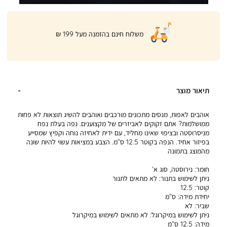
|
משלוח חינם בהזמנה מעל 199 ₪
product
page
shipping
banner
(32)
תיאור מוצר
אוהבים לאפות, מנסים מתכונים מורכבים ואוהבים להשיג תוצאות לא פחות
ממושלמות? אתם זקוקים לאביזרים של מקצוענים. נפה בעלת נפח
מניסרוסטה ובציפוי שאינו מחליד, עם ידית לאחיזה נוחה וקפיץ שמסייע
בפיזור אחיד. הנפה בקוטר 12.5 ס”מ. הצבע במציאות עשוי להיות שונה
מהמוצג בתמונה
חומר:
נירוסטה, סוג א’
ניתן לשימוש בתנור:
לא מתאים לתנור
קוטר:
12.5
יחידת מידה:
ס”מ
שביר:
לא
ניתן לשימוש במיקרוגל:
לא מתאים לשימוש במיקרוגל
מידה:
12.5 ס”מ