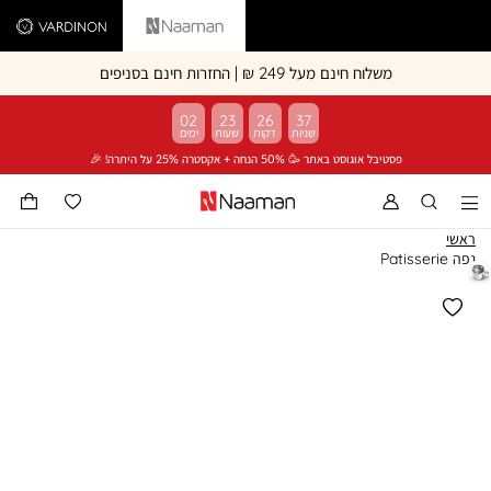
Vardinon
Naaman
משלוח חינם מעל 249 ₪ | החזרות חינם בסניפים
02
23
26
37
פסטיבל אוגוסט באתר 🥳 50% הנחה + אקסטרה 25% על היתרה! 🎉
ראשי
נפה Patisserie