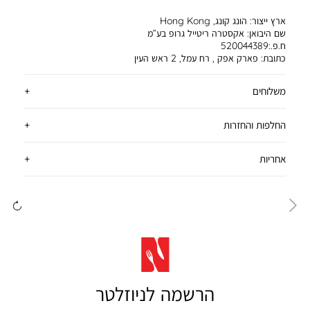
ארץ ייצור:
הונג קונג, Hong Kong
שם היבואן:
אקסטרה ריטייל גרופ בע”מ
ח.פ.:520044389
כתובת:
פארק אפק , רח עמל, 2 ראש העין
משלוחים
החלפות והחזרות
אחריות
ימינה
שמ
הרשמה לניוזלטר