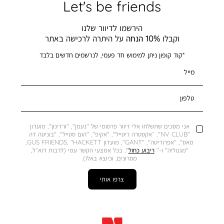
Let's be friends
הירשמו לדיוור שלנו
וקבלו
10% הנחה
על היתרה לרכישה באתר
*קוד קופון ניתן למימוש חד פעמי, לנרשמים חדשים בלבד
מייל
טלפון
אני מסכים שתשלחו אלי דיוור פרסומי של "נעמן", "ורדינון", מועדון
"NV CLUB", ״אקסטרה ריטייל", "אקיפ", "הום סטייל", "בוניטה דה
מאס", "אפרודיטה", "GANT", מועדון GUS FRIENDS, "HACKETT,
"מגנוליה" ו-"
ריבוע כחול
", בכל אמצעי הקשר עמי (לרבות דוא״ל,
מסרונים, וכיוצא באלו).
צרפו אותי