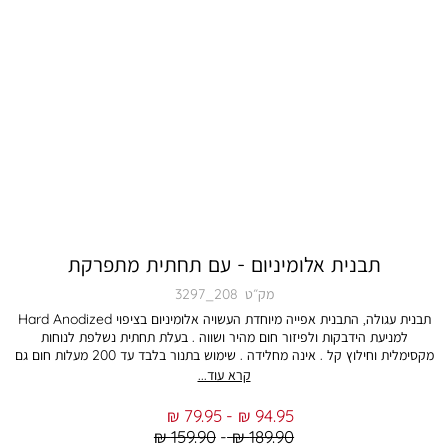
תבנית אלומיניום - עם תחתית מתפרקת
מק״ט
3297_208
תבנית עגולה, התבנית אפייה מיוחדת העשויה אלומיניום בציפוי Hard Anodized
למניעת הידבקות ולפיזור חום מהיר ושווה . בעלת תחתית נשלפת לנוחות
מקסימלית וחילוץ קל . אינה מחלידה . שימוש בתנור בלבד עד 200 מעלות חום גם
תאים לשימוש כ- תבנית לעוגה, תבנית לחם, תבנית אפייה, תבנית לתנור
קרא עוד...
10.2X25.4 ס”מ עם תחתית מתפרקת. הצבע במציאות עשוי להיות שונה מהמוצג
בתמונה
From
To
79.95 ₪
94.95 ₪
Regular
Regular
159.90 ₪
189.90 ₪