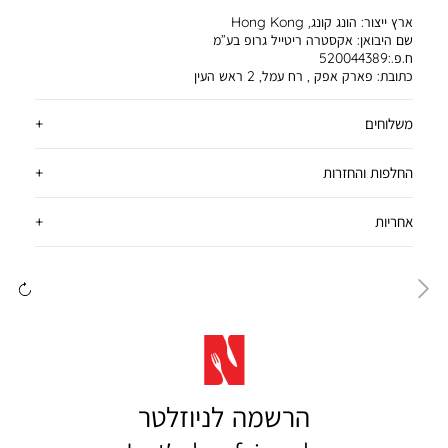
ארץ ייצור:
הונג קונג, Hong Kong
שם היבואן:
אקסטרה ריטייל גרופ בע”מ
ח.פ.:520044389
כתובת:
פארק אפק , רח עמל, 2 ראש העין
משלוחים
החלפות והחזרות
אחריות
ימינה
שמ
הרשמה לניוזלטר