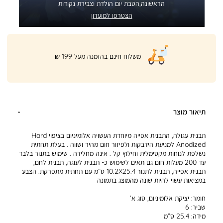
הראשונה,הטבת יום הולדת וצבירת נקודות
הצטרפו למועדון
|
משלוח חינם בהזמנה מעל 199 ₪
product
page
shipping
banner
(32)
תיאור מוצר
תבנית עגולה, התבנית אפייה מיוחדת העשויה אלומיניום בציפוי Hard
Anodized למניעת הידבקות ולפיזור חום מהיר ושווה . בעלת תחתית
נשלפת לנוחות מקסימלית וחילוץ קל . אינה מחלידה . שימוש בתנור בלבד
עד 200 מעלות חום גם תאים לשימוש כ- תבנית לעוגה, תבנית לחם,
תבנית אפייה, תבנית לתנור 10.2X25.4 ס”מ עם תחתית מתפרקת. הצבע
במציאות עשוי להיות שונה מהמוצג בתמונה
חומר:
יציקת אלומיניום, סוג א’
שביר:
6
מידה:
25.4 ס”מ