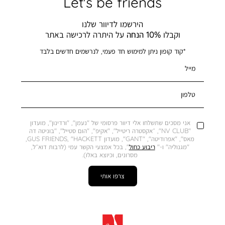
Let's be friends
הירשמו לדיוור שלנו
וקבלו
10% הנחה
על היתרה לרכישה באתר
*קוד קופון ניתן למימוש חד פעמי, לנרשמים חדשים בלבד
מייל
טלפון
אני מסכים שתשלחו אלי דיוור פרסומי של "נעמן", "ורדינון", מועדון
"NV CLUB", ״אקסטרה ריטייל", "אקיפ", "הום סטייל", "בוניטה דה
מאס", "אפרודיטה", "GANT", מועדון GUS FRIENDS, "HACKETT,
"מגנוליה" ו-"
ריבוע כחול
", בכל אמצעי הקשר עמי (לרבות דוא״ל,
מסרונים, וכיוצא באלו).
צרפו אותי