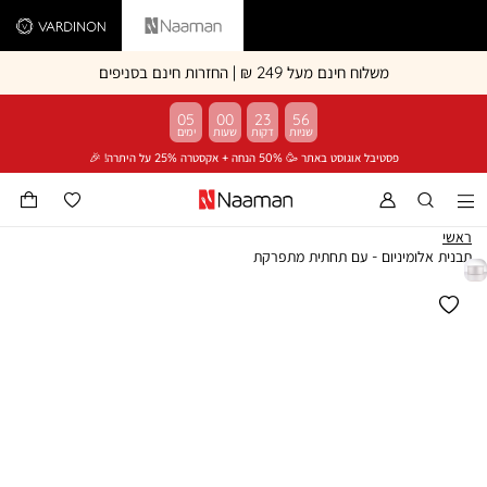
Vardinon
Naaman
משלוח חינם מעל 249 ₪ | החזרות חינם בסניפים
05
00
23
56
פסטיבל אוגוסט באתר 🥳 50% הנחה + אקסטרה 25% על היתרה! 🎉
ראשי
תבנית אלומיניום - עם תחתית מתפרקת