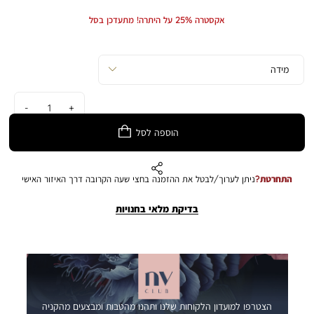
Min
Max
את היום־יום לקל ונוח יותר. נפח הקופסא: 1.2 ליטר. התמונה להמחשה בלבד.
Price
Price
אקסטרה 25% על היתרה! מתעדכן בסל
הצבע במציאות עשוי להיות שונה מהמוצג בתמונה.
כמות
הוספה לסל
התחרטת?
ניתן לערוך/לבטל את ההזמנה בחצי שעה הקרובה דרך האיזור האישי
בדיקת מלאי בחנויות
הצטרפו למועדון הלקוחות שלנו ותהנו מהטבות ומבצעים מהקניה