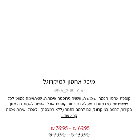
מיכל אחסון למיקרוגל
מק״ט
3856_208
קופסת אחסון חכמה ושימושית, עשויה נירוסטה איכותית, שמתאימה כמעט לכל
שימוש יומיומי במטבח. מעולה גם בתור קופסת אוכל. אפשר לשמור בה מזון
בקירור, לחמם במיקרוגל, וגם לחמם בתנור (ללא המכסה), ולאכול ישירות ממנה
או להגיש ממנה את האוכל ישירות לשולחן. הקופסה מתאימה לנשיאה לעבודה,
קרא עוד...
לפיקניק, ללימודים, ומתאימה במיוחד לילדים שצריכים לחמם ארוחה במיקרוגל
אחרי בית הספר. מתאימה לאחסון ארוחות מוכנות, תבשילים, פסטה, אורז, ירקות
From
To
39.95 ₪
69.95 ₪
ועוד – פריט רב־שימושי, עמיד ונוח לכל המשפחה. בסיום השימוש, פשוט מכניסים
Regular
Regular
79.90 ₪
139.90 ₪
למדיח הכלים לניקוי קל וחסכוני. קופסה אחת שעושה הכל! חוסכת כלים והופכת