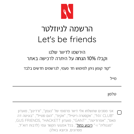
הרשמה לניוזלטר
Let's be friends
הירשמו לדיוור שלנו
וקבלו
10% הנחה
על היתרה לרכישה באתר
*קוד קופון ניתן למימוש חד פעמי, לנרשמים חדשים בלבד
מייל
טלפון
אני מסכים שתשלחו אלי דיוור פרסומי של "נעמן", "ורדינון", מועדון
"NV CLUB", ״אקסטרה ריטייל", "אקיפ", "הום סטייל", "בוניטה דה
מאס", "אפרודיטה", "GANT", מועדון GUS FRIENDS, "HACKETT,
"מגנוליה" ו-"
ריבוע כחול
", בכל אמצעי הקשר עמי (לרבות דוא״ל,
מסרונים, וכיוצא באלו).