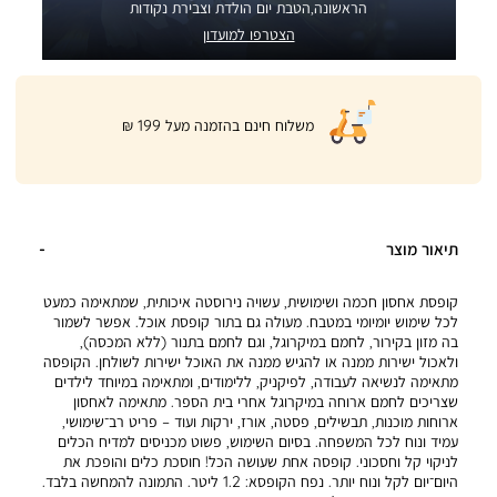
הראשונה,הטבת יום הולדת וצבירת נקודות
הצטרפו למועדון
|
משלוח חינם בהזמנה מעל 199 ₪
product
page
shipping
banner
(32)
תיאור מוצר
קופסת אחסון חכמה ושימושית, עשויה נירוסטה איכותית, שמתאימה כמעט
לכל שימוש יומיומי במטבח. מעולה גם בתור קופסת אוכל. אפשר לשמור
בה מזון בקירור, לחמם במיקרוגל, וגם לחמם בתנור (ללא המכסה),
ולאכול ישירות ממנה או להגיש ממנה את האוכל ישירות לשולחן. הקופסה
מתאימה לנשיאה לעבודה, לפיקניק, ללימודים, ומתאימה במיוחד לילדים
שצריכים לחמם ארוחה במיקרוגל אחרי בית הספר. מתאימה לאחסון
ארוחות מוכנות, תבשילים, פסטה, אורז, ירקות ועוד – פריט רב־שימושי,
עמיד ונוח לכל המשפחה. בסיום השימוש, פשוט מכניסים למדיח הכלים
לניקוי קל וחסכוני. קופסה אחת שעושה הכל! חוסכת כלים והופכת את
היום־יום לקל ונוח יותר. נפח הקופסא: 1.2 ליטר. התמונה להמחשה בלבד.