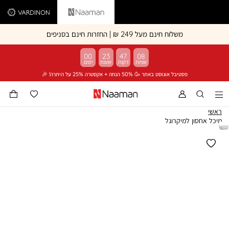
Vardinon
Naaman
משלוח חינם מעל 249 ₪ | החזרות חינם בסניפים
00
23
47
08
פסטיבל אוגוסט באתר 🥳 50% הנחה + אקסטרה 25% על היתרה! 🎉
ראשי
מיכל אחסון למיקרוגל