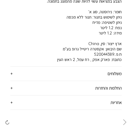
הצבע במציאות עשוי להיות שונה מהמוצג בתמונה.
חומר:
נירוסטה, סוג א’
ניתן לשימוש בתנור:
תנור ללא מכסה
ניתן לשטיפה:
מדיח
נפח:
1.2 ליטר
מידה:
1.2 ליטר
ארץ ייצור:
סין, China
שם היבואן:
אקסטרה ריטייל גרופ בע”מ
ח.פ.:520044389
כתובת:
פארק אפק , רח עמל, 2 ראש העין
משלוחים
החלפות והחזרות
אחריות
ימינה
שמ