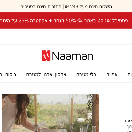
משלוח חינם מעל 249 ₪ | החזרות חינם בסניפים
פסטיבל אוגוסט באתר 🥳 50% הנחה + אקסטרה 25% על היתרה! 🎉
וח
אפייה
כלי מטבח
אחסון וארגון למטבח
כוסות וכ
י עם
רוך
עם