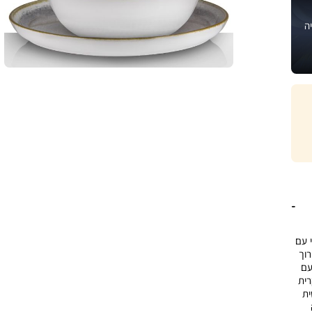
ה
י עם
רוך
עם
חת עיקרית
ית