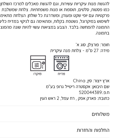
להגשת מנות עיקריות עשירות, וגם להגשת מאכלים למרכז השולחן 
כמו פסטות, סלטים, תוספות או מנות משפחתיות. צלחת שמשלבת
פרקטיות עם יופי שקט ומעודן, ומשדרגת כל שולחן. הצלחת מתאימ
לשימוש במיקרוגל, נשטפת בקלות, ומתאימה גם לניקוי במדיח כלים
התמונה להמחשה בלבד. הצבע במציאות עשוי להיות שונה מהמוצג
בתמונה.
חומר:
פורצלן, סוג א’
מידה:
27 ס”מ - צלחת מנה עיקרית
ארץ ייצור:
סין, China
שם היבואן:
אקסטרה ריטייל גרופ בע”מ
ח.פ.:520044389
כתובת:
פארק אפק , רח עמל, 2 ראש העין
משלוחים
החלפות והחזרות