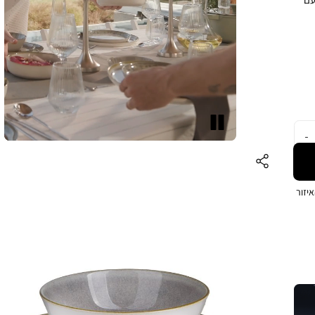
חת עיקרית
ית
–
ה
.
עצור
יזור