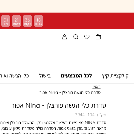
01
21
36
17
קולקציית קיץ
לכל המבצעים
בישול
כלי הגשה ואיר
ראשי
סדרת כלי הגשה פורצלן - Nina אפור
סדרת כלי הגשה פורצלן - Nina אפור
מק״ט
3944_104
סדרת NINA מאופיינת בעיצוב אלגנטי ונקי, המשלב פורצלן איכות
מראה רגוע ומעודן בגווני אפור. הסדרה כולה משדרת ניקיון עיצובי, 
ואווירה הרמונית, ומתאימה לשולחן יומיומי מוקפד וגם לאירוח חגיגי 