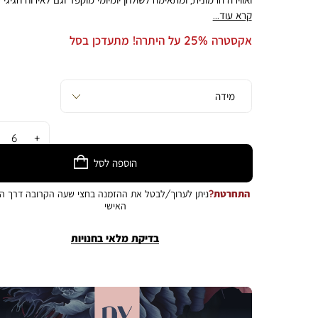
טאץ’ קלאסי ועל־זמני. צלחת האוכל בקוטר 27 ס”מ היא צל
קרא עוד...
מרשימה, בעלת שוליים מוגבהים מעט המעניקים לה נוכחות אלגנט
אקסטרה 25% על היתרה! מתעדכן בסל
ונוחות בהגשה. הגודל הנדיב והמבנה הנוח הופכים אותה למתאימה
להגשת מנות עיקריות עשירות, וגם להגשת מאכלים למרכז השולחן 
כמו פסטות, סלטים, תוספות או מנות משפחתיות. צלחת שמשלבת
פרקטיות עם יופי שקט ומעודן, ומשדרגת כל שולחן. הצלחת מתאימ
לשימוש במיקרוגל, נשטפת בקלות, ומתאימה גם לניקוי במדיח כלים
התמונה להמחשה בלבד. הצבע במציאות עשוי להיות שונה מהמוצג
בתמונה.
כמות
הוספה לסל
התחרטת?
ניתן לערוך/לבטל את ההזמנה בחצי שעה הקרובה דרך הא
האישי
בדיקת מלאי בחנויות