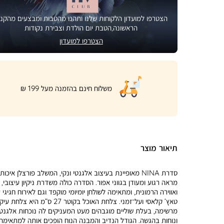
הצטרפו למועדון הלקוחות שלנו ותהנו מהטבות ומבצעים מהקני
הראשונה,הטבת יום הולדת וצבירת נקודות
הצטרפו למועדון
|
משלוח חינם בהזמנה מעל 199 ₪
product
page
shipping
banner
(32)
תיאור מוצר
סדרת NINA מאופיינת בעיצוב אלגנטי ונקי, המשלב פורצלן איכות
מראה רגוע ומעודן בגווני אפור. הסדרה כולה משדרת ניקיון עיצובי, 
ואווירה הרמונית, ומתאימה לשולחן יומיומי מוקפד וגם לאירוח חגיגי 
טאץ’ קלאסי ועל־זמני. צלחת האוכל בקוטר 27 ס”מ היא צל
מרשימה, בעלת שוליים מוגבהים מעט המעניקים לה נוכחות אלגנט
ונוחות בהגשה. הגודל הנדיב והמבנה הנוח הופכים אותה למתאימה