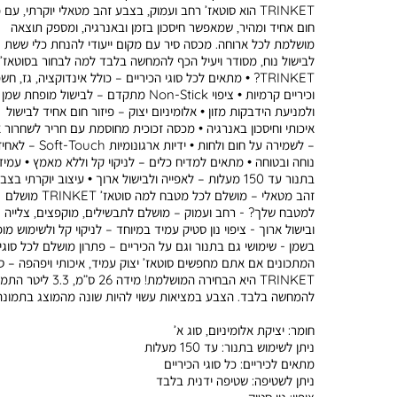
TRINKET הוא סוטאז’ רחב ועמוק, בצבע זהב מטאלי יוקרתי, עם פ
חום אחיד ומהיר, שמאפשר חיסכון בזמן ובאנרגיה, ומספק תוצאה
מושלמת לכל ארוחה. מכסה סיר עם מקום ייעודי להנחת כלי ששת 
לבישול נוח, מסודר ויעיל הכף להמחשה בלבד למה לבחור בסוטאז’’
TRINKET? • מתאים לכל סוגי הכיריים – כולל אינדוקציה, גז, ח
וכיריים קרמיות • ציפוי Non-Stick מתקדם – לבישול מופחת שמן
ולמניעת הידבקות מזון • אלומיניום יצוק – פיזור חום אחיד לבישול
איכותי וחיסכון באנרגיה • מכסה זכוכית מחוסמת עם חריר לשחרור 
– לשמירה על חום ולחות • ידיות ארגונומיות t-Touch
נוחה ובטוחה • מתאים למדיח כלים – לניקוי קל וללא מאמץ • עמיד
בתנור עד 150 מעלות – לאפייה ולבישול ארוך • עיצוב יוקרתי בצב
זהב מטאלי – מושלם לכל מטבח למה סוטאז’ TRINKET מושלם
למטבח שלך? - רחב ועמוק – מושלם לתבשילים, מוקפצים, צלייה
ובישול ארוך - ציפוי נון סטיק עמיד במיוחד – לניקוי קל ולשימוש מו
בשמן - שימושי גם בתנור וגם על הכיריים – פתרון מושלם לכל סוגי
המתכונים אם אתם מחפשים סוטאז’ יצוק עמיד, איכותי ויפהפה – 
TRINKET היא הבחירה המושלמת! מידה 26 ס”מ, 3.3
להמחשה בלבד. הצבע במציאות עשוי להיות שונה מהמוצג בתמונה
חומר:
יציקת אלומיניום, סוג א’
ניתן לשימוש בתנור:
עד 150 מעלות
מתאים לכיריים:
כל סוגי הכיריים
ניתן לשטיפה:
שטיפה ידנית בלבד