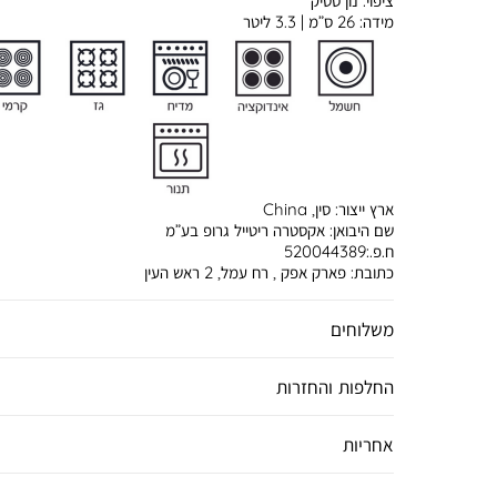
ציפוי:
נון סטיק
מידה:
26 ס”מ | 3.3 ליטר
ארץ ייצור:
סין, China
שם היבואן:
אקסטרה ריטייל גרופ בע”מ
ח.פ.:520044389
כתובת:
פארק אפק , רח עמל, 2 ראש העין
משלוחים
החלפות והחזרות
אחריות