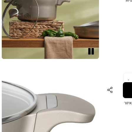
–
שמל
אדים
Sof – לאחיזה
ע
עצור
פחת
סדרת
 ליטר התמונה
יזור