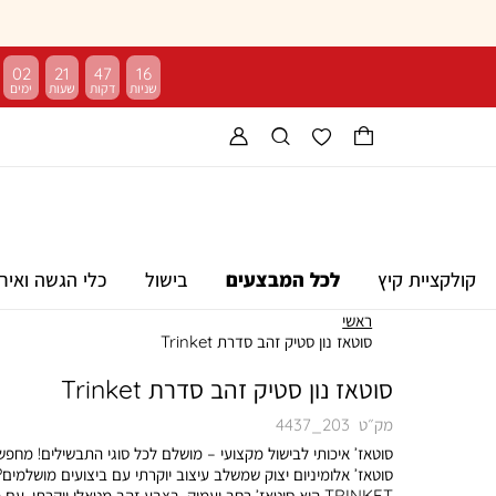
02
21
47
15
קולקציית קיץ
לכל המבצעים
בישול
כלי הגשה ואיר
ראשי
סוטאז נון סטיק זהב סדרת Trinket
סוטאז נון סטיק זהב סדרת Trinket
מק״ט
4437_203
סוטאז’ איכותי לבישול מקצועי – מושלם לכל סוגי התבשילים! מחפש
סוטאז’ אלומיניום יצוק שמשלב עיצוב יוקרתי עם ביצועים מושלמים?
TRINKET הוא סוטאז’ רחב ועמוק, בצבע זהב מטאלי יוקרתי, עם פ