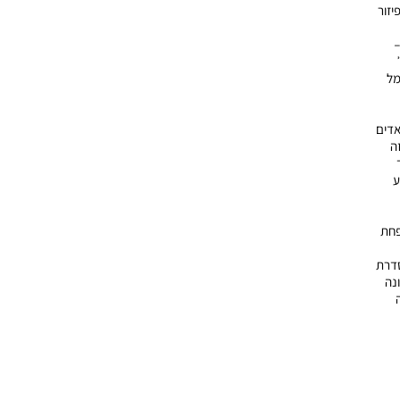
יזור
–
שמל
אדים
Sof – לאחיזה
ע
פחת
סדרת
 ליטר התמונה