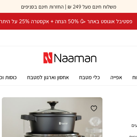
משלוח חינם מעל 249 ₪ | החזרות חינם בסניפים
פסטיבל אוגוסט באתר 🥳 50% הנחה + אקסטרה 25% על היתרה! 🎉
וח
אפייה
כלי מטבח
אחסון וארגון למטבח
כוסות וכ
עים
ניום