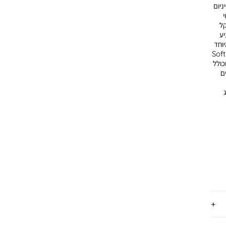
ניום
י
קל
י לסביבה וללא PFAS, מציע
וחד
גונומיות מסוג Soft Touch
כולל
ם