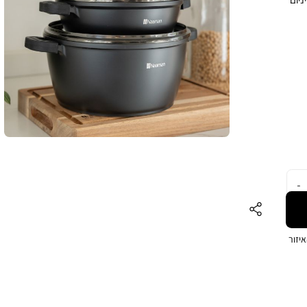
י
קל
י לסביבה וללא PFAS, מציע
וחד
גונומיות מסוג Soft Touch
כולל
ם
יזור