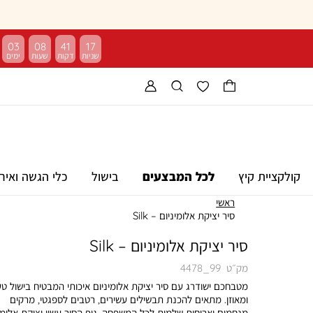
03
08
41
17
קולקציית קיץ
לכל המבצעים
בישול
כלי הגשה ואיר
ראשי
סיר יציקת אלומיניום – Silk
סיר יציקת אלומיניום – Silk
מק״ט
4478_99
מטבחכם ישודרג עם סיר יציקת אלומיניום איכותי המבטיח בישול ט
ומאוזן. מתאים להכנת תבשילים עשירים, רטבים לספגטי, מרקים
מנחמים וארוחות שלמות לכל המשפחה. גוף הסיר עשוי יציקת אלומי