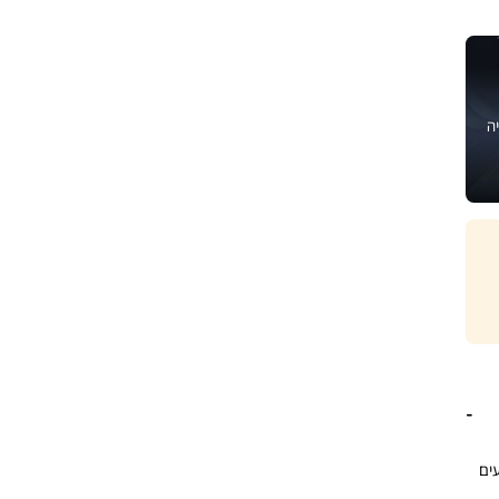
ה
עים