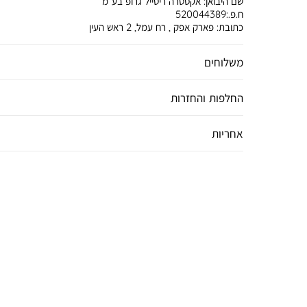
שם היבואן:
אקסטרה ריטייל גרופ בע”מ
ח.פ.:520044389
כתובת:
פארק אפק , רח עמל, 2 ראש העין
משלוחים
החלפות והחזרות
אחריות