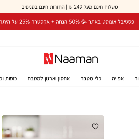
משלוח חינם מעל 249 ₪ | החזרות חינם בסניפים
פסטיבל אוגוסט באתר 🥳 50% הנחה + אקסטרה 25% על היתרה! 🎉
וח
אפייה
כלי מטבח
אחסון וארגון למטבח
כוסות וכ