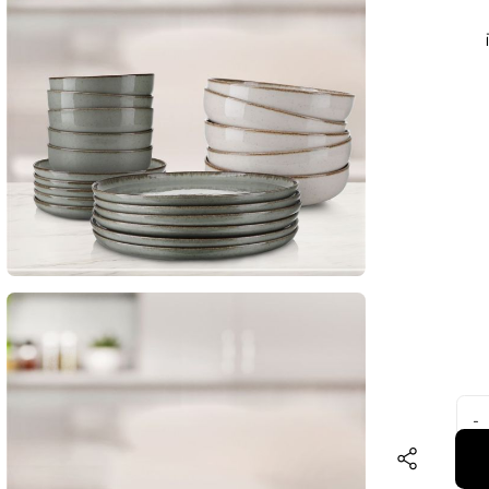
נה,
יעה בגוון ירוק,
ת
דיב
.