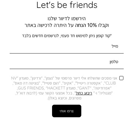
Let's be friends
הירשמו לדיוור שלנו
וקבלו
10% הנחה
על היתרה לרכישה באתר
*קוד קופון ניתן למימוש חד פעמי, לנרשמים חדשים בלבד
מייל
טלפון
אני מסכים שתשלחו אלי דיוור פרסומי של "נעמן", "ורדינון", מועדון "NV
CLUB", ״אקסטרה ריטייל", "אקיפ", "הום סטייל", "בוניטה דה מאס",
"אפרודיטה", "GANT", מועדון GUS FRIENDS, "HACKETT,
"מגנוליה" ו-"
ריבוע כחול
", בכל אמצעי הקשר עמי (לרבות דוא״ל,
מסרונים, וכיוצא באלו).
צרפו אותי