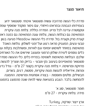
תיאור מוצר
סדרת כלי הגשה מרהיבה עשויה סטונוואר איכותי. סטונוואר ידוע
בעמידותו הגבוהה ובמראהו הייחודי, עם גימור מוקפד שמוסיף עומק
וטקסטורה עדינה לכל פריט. הסדרה כוללת: צלחת מנה עיקרית
המתאימה גם כצלחת הגשה, צלחת עוגה המתאימה גם כמנה ראשו
קערת מרק וקערת בול. סדרת כלי ההגשה Meadow מג
טבעי ונעים, המעניק מראה רגוע ועל־זמני לשולחן. צלחות האוכל
מתאימות במיוחד לשימוש יומיומי וגם לאירוח, ומשתלבות בקלות עם
כלים נוספים ליצירת שולחן הרמוני ומעוצב שירשים את כל האורחים
שלכם. הצלחות מתאימות לשטיפה במדיח כלים. כלי ההגשה מסדר
סטונוואר מתאפיינים בעיצוב נקי וטבעי – בדיוק מה שצריך להגשה
מדויקת ומרשימה. • צלחת מנה עיקרית בקוטר 27 ס”מ - גודל נ
ומרווח, אידיאלית להגשת מנות עיקריות, פסטות, דגים, בשרים,
תבשילים, סלטים ותוספות - בצורה אסתטית ומרשימה. התמונה
להמחשה בלבד. הצבע במציאות עשוי להיות שונה מהמוצג בתמונה
חומר:
סטונוואר, סוג א’
מידה:
צלחת עיקרית - 27 ס”מ
ארץ ייצור:
טורקיה, Turkey