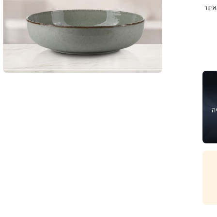
יזור
ה