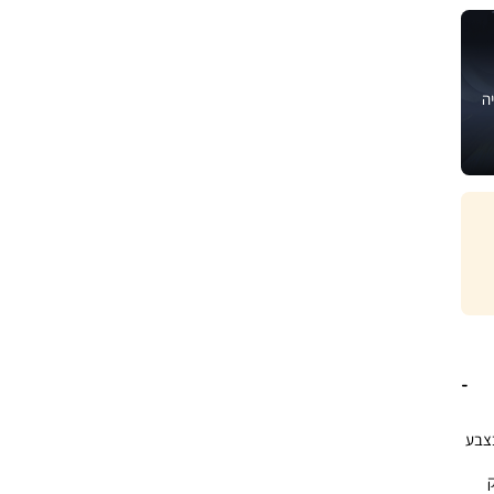
ה
New Bon איכותי בצבע
ק