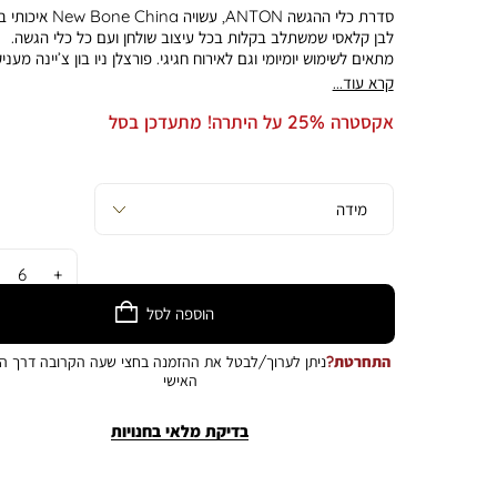
סדרת כלי ההגשה ANTON, עשויה e China
לבן קלאסי שמשתלב בקלות בכל עיצוב שולחן ועם כל כלי הגשה.
מתאים לשימוש יומיומי וגם לאירוח חגיגי. פורצלן ניו בון צ’יינה מעני
ברק טבעי לצלחת, מתאים לשימוש במדיח כלים, ועמיד במיוחד. מי
קרא עוד...
צלחת מרק, בקוטר 18 ס”מ. מתאימה להגשת מרקים, תוספות או
אקסטרה 25% על היתרה! מתעדכן בסל
קלות. התמונה להמחשה בלבד. הצבע במציאות עשוי להיות שונה
מהמוצג בתמונה.פריט זה נמכר כמארז בלבד. הפריט אינו נמכר כב
המחיר מתייחס ליחידה. מוצר שנמכר כסט/מארז ניתן להחלפה באו
מלא ושלם - על כל פריטיו.
כמות
הוספה לסל
התחרטת?
ניתן לערוך/לבטל את ההזמנה בחצי שעה הקרובה דרך הא
האישי
בדיקת מלאי בחנויות