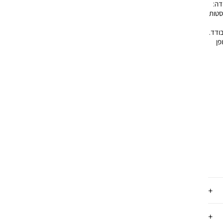
דה:
 פסטות
ודד.
פן