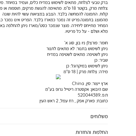
ברק טבעי לצלחת, מתאים לשימוש במדיח כלים, ועמיד במיוחד. מי
צלחת מרק, בקוטר 18 ס”מ. מתאימה להגשת מרקים, תוספות או
קלות. התמונה להמחשה בלבד. הצבע במציאות עשוי להיות שונה
מהמוצג בתמונה.פריט זה נמכר כמארז בלבד. הפריט אינו נמכר כב
המחיר מתייחס ליחידה. מוצר שנמכר כסט/מארז ניתן להחלפה באו
מלא ושלם - על כל פריטיו.
חומר:
פורצלן ניו בון, סוג א’
ניתן לשימוש בתנור:
לא מתאים לתנור
ניתן לשטיפה:
מתאים לשטיפה במדיח
שביר:
כן
ניתן לשימוש במיקרוגל:
כן
מידה:
צלחת מרק | 18 ס”מ
ארץ ייצור:
סין, China
שם היבואן:
אקסטרה ריטייל גרופ בע”מ
ח.פ.:520044389
כתובת:
פארק אפק , רח עמל, 2 ראש העין
משלוחים
החלפות והחזרות