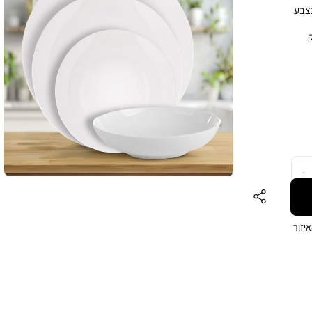
New Bon איכותי בצבע
ק
דה:
 פסטות
ודד.
פן
יזור