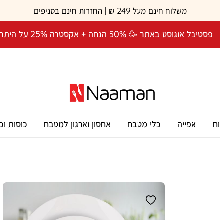
משלוח חינם מעל 249 ₪ | החזרות חינם בסניפים
פסטיבל אוגוסט באתר 🥳 50% הנחה + אקסטרה 25% על היתרה! 🎉
וח
אפייה
כלי מטבח
אחסון וארגון למטבח
כוסות וכ