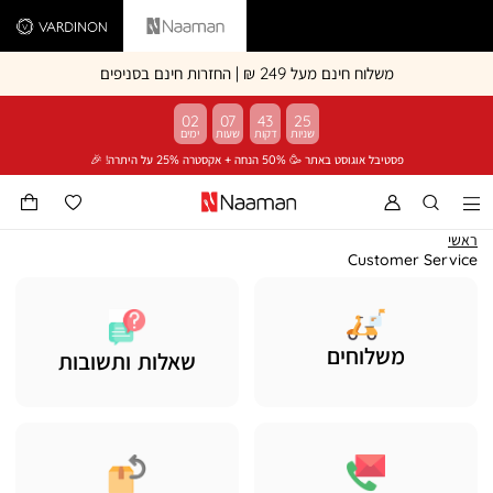
Vardinon
Naaman
משלוח חינם מעל 249 ₪ | החזרות חינם בסניפים
02
07
43
25
פסטיבל אוגוסט באתר 🥳 50% הנחה + אקסטרה 25% על היתרה! 🎉
ראשי
ראשי
Customer
Customer Service
Service
לפרטים נוספים
לפרטים נוספים
משלוחים
שאלות ותשובות
לפרטים נוספים
לפרטים נוספים