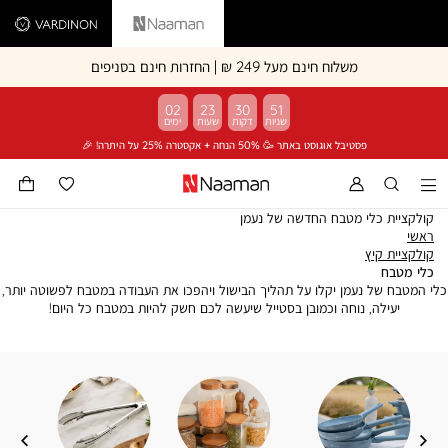
Vardinon
Naaman
משלוח חינם מעל 249 ₪ | החזרות חינם בסניפים
02
23
30
51
פסטיבל אוגוסט באתר 🥳 50% הנחה + אקסטרה 25% על היתרה! 🎉
קולקציית כלי מטבח החדשה של נעמן
ראשי
ראשי
קולקציית
קולקציית קיץ
כלי
קיץ
כלי מטבח
מטבח
כלי המטבח של נעמן יקלו על תהליך הבישול ויהפכו את העבודה במטבח לפשוטה יותר,
יעילה, נוחה וכמובן בסטייל שיעשה לכם חשק להיות במטבח כל היום!